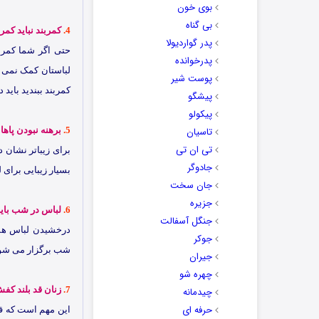
بوی خون
بی گناه
4.
کمربند نباید کمر
پدر گواردیولا
حتی اگر شما کمربن
پدرخوانده
لباستان کمک نمی ک
پوست شیر
کمربند ببندید باید
پیشگو
پیکولو
تاسیان
5.
برهنه نبودن پاها
تی ان تی
برای زیباتر نشان د
جادوگر
بسیار زیبایی برای 
جان سخت
جزیره
6.
لباس در شب بای
جنگل آسفالت
درخشیدن لباس هم
جوکر
شب برگزار می شود
جیران
چهره شو
7.
زنان قد بلند کفش
چیدمانه
حرفه ای
این مهم است که قد 