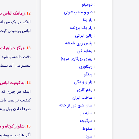
دومینو
دیو و ماه پیشونی
12.
زمانیکه لباس ی
راز بقا
اینکه در یک مهما
راز یک پرونده
لباس پوشیدن کیت م
رالی ایرانی
رقص روی شیشه
13.
هرگز جواهرات ط
رهایم کن
دقت داشته باشید که
روزی روزگاری مریخ
بیشتر می آید بسیار
ریکاوری
رینگو
زار و زندگی
14.
به کیفیت لباس 
زخم کاری
اینکه هر چیزی که 
ساخت ایران
کیفیت تر نمی باشد
سال های دور از خانه
صرفا دادن پول بیشت
سایه باز
سرگیجه
15.
شلوار کوتاه و
سقوط
اگر عادت به پوشید
سودا