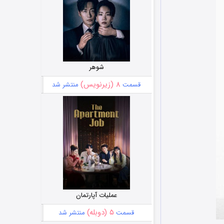
شوهر
۸ (زیرنویس)
قسمت
منتشر شد
عملیات آپارتمان
۵ (دوبله)
قسمت
منتشر شد