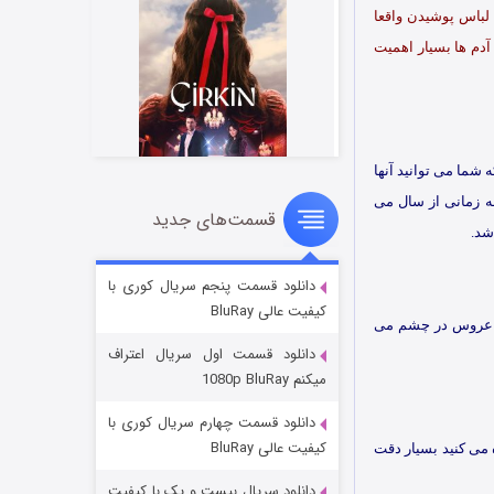
باس پوشیدن واقعا
آدم ها بسیار اهمیت
شما می توانید آنها
ه زمانی از سال می
قسمت‌های جدید
سریال زشت
شد.
۲ (زیرنویس)
قسمت
منتشر شد
دانلود قسمت پنجم سریال کوری با
کیفیت عالی BluRay
 عروس در چشم می
دانلود قسمت اول سریال اعتراف
میکنم 1080p BluRay
دانلود قسمت چهارم سریال کوری با
کیفیت عالی BluRay
ه می کنید بسیار دقت
دانلود سریال بیست و یک با کیفیت