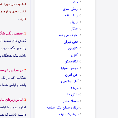
احضار
قضاوت در مورد شخ
ارتش سری
فقیر بودن و ثروتم
از یاد رفته
دارد.
.
.
ازازیل
اسکار
1.
سفید، رنگی شگ
اعتراف می کنم
کفش های سفید، لبا
افعی تهران
اکازیون
را تمیز نگه دارید
اکنون
باشد بلکه هیچگاه 
الکلاسیکو
انجمن اشباح
2.
در مجلس عروسی 
اهل ایران
هنگامی که در یک 
آوای جادویی
باشد و لباس شما در
بازنده
بالش ها
3.
لباس زیرتان نباید
بامداد خمار
برتا: داستان یک اسلحه
اجازه ندهید تا لبا
بلیط یک‌‌ طرفه
داشته باشید که همر