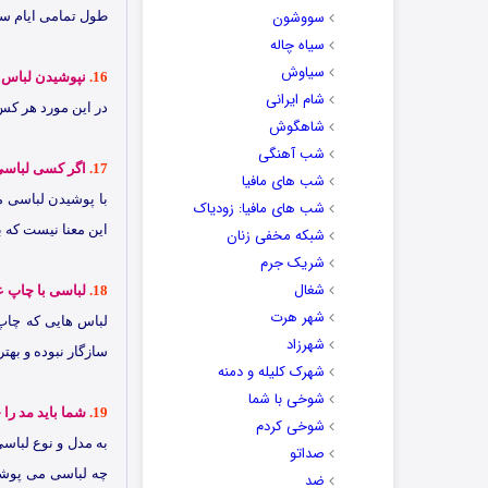
سووشون
طول تمامی ایام سا
سیاه چاله
سیاوش
16.
نپوشیدن لباس 
شام ایرانی
در این مورد هر کس 
شاهگوش
شب آهنگی
17.
اگر کسی لباسی 
شب های مافیا
با پوشیدن لباسی م
شب های مافیا: زودیاک
این معنا نیست که با
شبکه مخفی زنان
شریک جرم
شغال
18.
لباسی با چاپ 
شهر هرت
لباس هایی که چاپ 
شهرزاد
سازگار نبوده و بهت
شهرک کلیله و دمنه
شوخی با شما
19.
شما باید مد را
شوخی کردم
به مدل و نوع لباس
صداتو
چه لباسی می پوشید
ضد