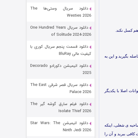
دانلود سریال وستی‌ها The
Westies 2026
دانلود سریال One Hundred Years
هم کسل نکند.
of Solitude 2024-2026
دانلود قسمت پنجم سریال کوری با
کیفیت عالی BluRay
ه بگیرید و این به
رویایی برای تو
دانلود انیمیشن دکورادو Decorado
2025
۱۵ (دوبله)
قسمت
منتشر شد
دانلود سریال قصر شرقی The East
نات اصلا با یکدیگر
Palace 2026
دانلود فیلم سارق گوشه گیر The
Isolate Thief 2026
دانلود انیمیشن Star Wars: The
حبه ی شغلی، اینکه
Ninth Jedi 2026
کافی ببرید و آن را