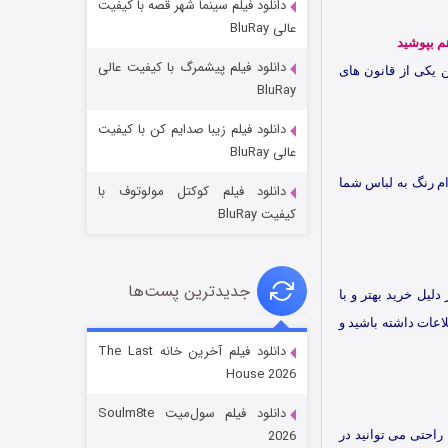
دانلود فیلم سینما شهر قصه با کیفیت
عالی BluRay
م بپوشید
دانلود فیلم پیشمرگ با کیفیت عالی
 یکی از قانون های
BluRay
دانلود فیلم زیبا صدایم کن با کیفیت
جادوگری در مغولستان
عالی BluRay
۱۴ (زیرنویس)
قسمت
منتشر شد
ام رنگ به لباس شما
دانلود فیلم کوکتل مولوتوف با
کیفیت BluRay
جدیدترین پست‌ها
لیل خرید بهتر و با
اعات داشته باشید و
دانلود فیلم آخرین خانه The Last
House 2026
باب اسفنجی فصل ۱۷
دانلود فیلم سول‌میت Soulm8te
۶ (زیرنویس)
قسمت
منتشر شد
2026
راحتی می توانید در