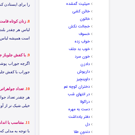
حیثیت گمشده
را برای ایستادن ک
خائن کشی
خاتون
8.
زنان کوتاه قامت 
خجالت نکش
لباس هر چقدر بلندت
خسوف
است همیشه لباس ه
خواب زده
خوب بد جلف
9.
با کفش جلوباز ج
خون سرد
دادزن
اگرچه جوراب پوشید
داریوش
جوراب با کفش جلوب
داوینچیز
دختران کوچه غم
10.
تعداد جواهراتی
در انتهای شب
هر چقدر تعداد جواه
دراکولا
خیلی شیک تر از آو
دست به مهره
دفتر یادداشت
11.
متناسب با اندا
دل
دندون طلا
با توجه به مدلی که