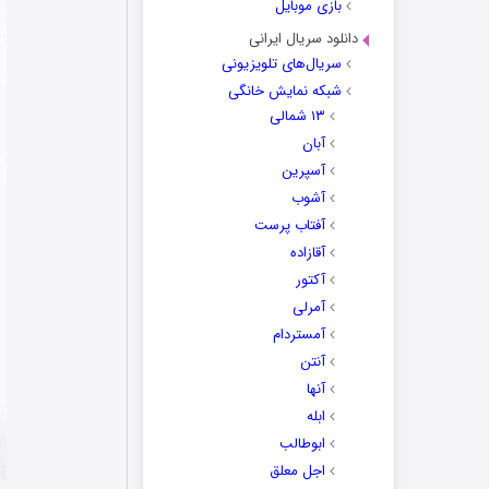
بازی موبایل
دانلود سریال ایرانی
سریال‌های تلویزیونی
شبکه نمایش خانگی
۱۳ شمالی
آبان
آسپرین
آشوب
آفتاب پرست
آقازاده
آکتور
آمرلی
آمستردام
آنتن
آنها
ابله
ابوطالب
اجل معلق