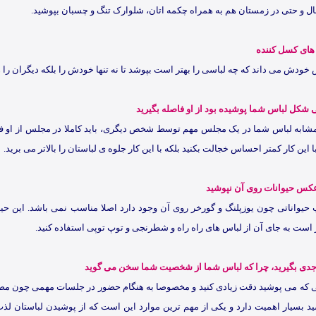
ل و حتی در زمستان هم به همراه چکمه اتان، شلوارک تنگ و چسبان بپوشید.
های کسل کننده
خودش می داند که چه لباسی را بهتر است بپوشد تا نه تنها خودش را بلکه دیگران را 
شکل لباس شما پوشیده بود از او فاصله بگیرید
شابه لباس شما در یک مجلس مهم توسط شخص دیگری، باید کاملا در مجلس از او فاصل
 این کار کمتر احساس خجالت بکنید بلکه با این کار جلوه ی لباستان را بالاتر می برید.
عکس حیوانات روی آن نپوشید
حیواناتی چون یوزپلنگ و گورخر روی آن وجود دارد اصلا مناسب نمی باشد. این حیوا
ر است به جای آن از لباس های راه راه و شطرنجی و توپ توپی استفاده کنید.
 جدی بگیرید، چرا که لباس شما از شخصیت شما سخن می گوید
ی که می پوشید دقت زیادی کنید و مخصوصا به هنگام حضور در جلسات مهمی چون مصا
 بسیار اهمیت دارد و یکی از مهم ترین موارد این است که از پوشیدن لباستان لذت 