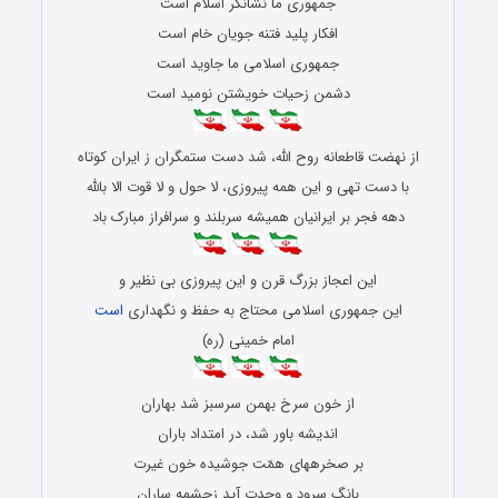
جمهوری ما نشانگر اسلام است
افکار پلید فتنه ‏جویان خام است
جمهوری اسلامی ما جاوید است
دشمن زحیات خویشتن نومید است
از نهضت قاطعانه روح الله، شد دست ستمگران ز ایران کوتاه
با دست تهی و این همه پیروزی، لا حول و لا قوت الا بالله
دهه فجر بر ایرانیان همیشه سربلند و سرافراز مبارک باد
این اعجاز بزرگ قرن و این پیروزی بی نظیر و
این جمهوری اسلامی محتاج به حفظ و نگهداری
است
امام خمینی (ره)
از خون سرخ بهمن سرسبز شد بهاران
اندیشه باور شد، در امتداد باران
بر صخره‏های همّت جوشیده خون غیرت
بانگ سرود و وحدت آید زچشمه ساران