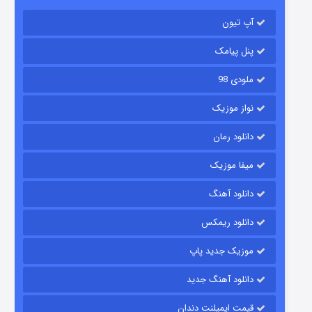
آپ تیون
مردگان متحرک: شهر مرده ۳
۲ (زیرنویس)
قسمت
منتشر شد
پنل پیامک
ملودی 98
نواز موزیک
دانلود رمان
میفا موزیک
دانلود آهنگ
شکست استوارت در نجات جهان
دانلود ریمکس
۷ (زیرنویس)
قسمت
منتشر شد
موزیک جدید پاپ
دانلود آهنگ جدید
قیمت ایمپلنت دندان