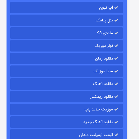
آپ تیون
باب اسفنجی فصل ۱۷
۶ (زیرنویس)
قسمت
منتشر شد
پنل پیامک
ملودی 98
نواز موزیک
دانلود رمان
میفا موزیک
دانلود آهنگ
رویایی برای تو
دانلود ریمکس
۱۵ (دوبله)
قسمت
منتشر شد
موزیک جدید پاپ
دانلود آهنگ جدید
قیمت ایمپلنت دندان