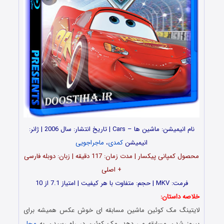
نام انیمیشن: ماشین ها – Cars | تاریخ انتشار: سال 2006 | ژانر:
انیمیشن
کمدی
،
ماجراجویی
محصول کمپانی پیکسار | مدت زمان: 117 دقیقه | زبان: دوبله فارسی
+ اصلی
فرمت: MKV | حجم: متفاوت با هر کیفیت | امتیاز 7.1 از 10
خلاصه داستان:
لایتینگ مک‌ کوئین ماشین مسابقه ‌ای خوش‌ عکس همیشه برای
پیروز شدن مسابقه می دهد. مک‌ کوئین در راه رسیدن به
محل