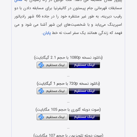
مسابقات قهرمانی جام پیستون در کالیفرنیا برای مسابقه دادن با دو
رقیب دیرینه، به طور غیر منتظره خود را در جاده 66 شهر رادیاتور
اسپرینگ می‌یابد و با شخصیت‌های این شهر آشنا می شود و می
فهمد که زندگی همانند یک سفر است نه خط
پایان
.
دانلود رایگان انیمیشن با لینک مستقیم و کیفیت بلوری 1080p &
720p
(دانلود نسخه 1080p با حجم 2.1 گیگابایت)
…
(دانلود نسخه 720p با حجم 1 گیگابایت)
…
(صوت دوبله گلوری با حجم 105 مگابایت)
…
(صوت دوبله تلویزیون با حجم 107 مگابایت)