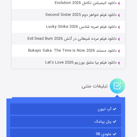
دانلود انیمیشن تکامل Evolution 2026
دانلود فیلم خواهر دوم Second Sister 2025
جادوگری در مغولستان
دانلود فیلم ضربه شانس Lucky Strike 2026
۱۴ (زیرنویس)
قسمت
منتشر شد
دانلود فیلم مرده شیطانی در آتش Evil Dead Burn 2026
دانلود مستند Bukayo Saka: The Time is Now 2026
دانلود فیلم بیا عشق بورزیم Let’s Love 2026
تبلیغات متنی
باب اسفنجی فصل ۱۷
آپ تیون
۶ (زیرنویس)
قسمت
منتشر شد
پنل پیامک
ملودی 98