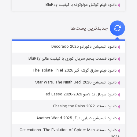
دانلود فیلم کوکتل مولوتوف با کیفیت BluRay
جدیدترین پست‌ها
خاندان اژدها فصل ۳
دانلود انیمیشن دکورادو Decorado 2025
۶ (زیرنویس)
قسمت
منتشر شد
دانلود قسمت پنجم سریال کوری با کیفیت عالی BluRay
دانلود فیلم سارق گوشه گیر The Isolate Thief 2026
دانلود انیمیشن Star Wars: The Ninth Jedi 2026
دانلود سریال تد لاسو Ted Lasso 2020-2026
دانلود مستند Chasing the Rains 2022
دانلود انیمیشن دنیایی دیگر Another World 2025
جادوگری در مغولستان
دانلود مستند Generations: The Evolution of Spider-Man
۱۴ (زیرنویس)
قسمت
منتشر شد