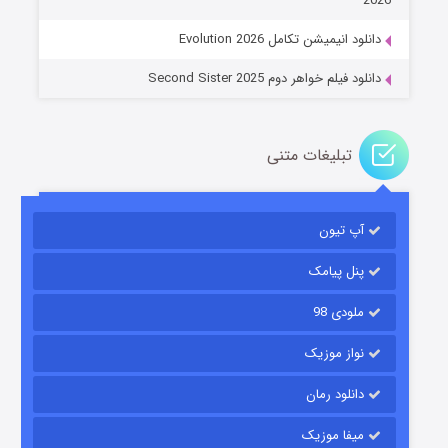
2026
دانلود انیمیشن تکامل Evolution 2026
دانلود فیلم خواهر دوم Second Sister 2025
تبلیغات متنی
باب اسفنجی فصل ۱۷
آپ تیون
۶ (زیرنویس)
قسمت
منتشر شد
پنل پیامک
ملودی 98
نواز موزیک
دانلود رمان
میفا موزیک