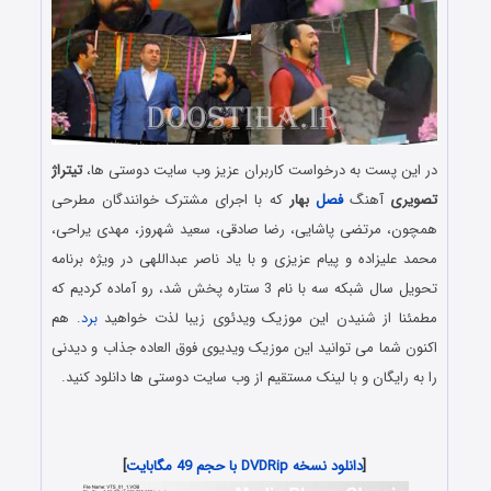
در این پست به درخواست کاربران عزیز وب سایت دوستی ها،
تیتراژ
تصویری
آهنگ
فصل
بهار
که با اجرای مشترک خوانندگان مطرحی
همچون، مرتضی پاشایی، رضا صادقی، سعید شهروز، مهدی یراحی،
محمد علیزاده و پیام عزیزی و با یاد ناصر عبداللهی در ویژه برنامه
تحویل سال شبکه سه با نام 3 ستاره پخش شد، رو آماده کردیم که
مطمئنا از شنیدن این موزیک ویدئوی زیبا لذت خواهید
برد
. هم
اکنون شما می توانید این موزیک ویدیوی فوق العاده جذاب و دیدنی
را به رایگان و با لینک مستقیم از وب سایت دوستی ها دانلود کنید.
دانلود رایگان موزیک ویدئوی تیتراژ زیبای ویژه برنامه سه ستاره با
کیفیت عالی DVDRip
[
دانلود نسخه DVDRip با حجم 49 مگابایت
]