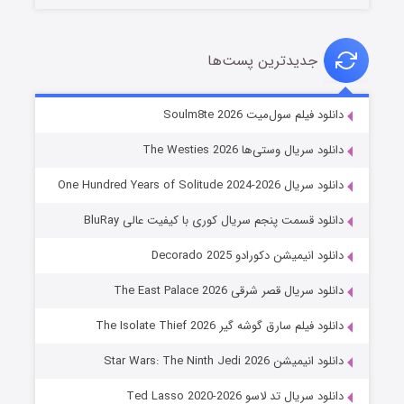
جدیدترین پست‌ها
خاندان اژدها فصل ۳
دانلود فیلم سول‌میت Soulm8te 2026
۶ (زیرنویس)
قسمت
منتشر شد
دانلود سریال وستی‌ها The Westies 2026
دانلود سریال One Hundred Years of Solitude 2024-2026
دانلود قسمت پنجم سریال کوری با کیفیت عالی BluRay
دانلود انیمیشن دکورادو Decorado 2025
دانلود سریال قصر شرقی The East Palace 2026
دانلود فیلم سارق گوشه گیر The Isolate Thief 2026
جادوگری در مغولستان
دانلود انیمیشن Star Wars: The Ninth Jedi 2026
۱۴ (زیرنویس)
قسمت
منتشر شد
دانلود سریال تد لاسو Ted Lasso 2020-2026