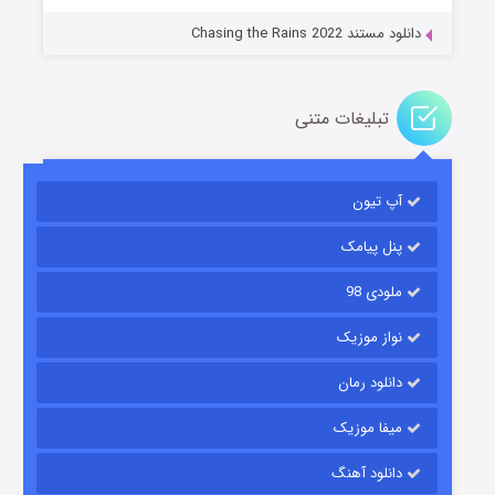
دانلود مستند Chasing the Rains 2022
تبلیغات متنی
آپ تیون
باب اسفنجی فصل ۱۷
۶ (زیرنویس)
قسمت
منتشر شد
پنل پیامک
ملودی 98
نواز موزیک
دانلود رمان
میفا موزیک
دانلود آهنگ
رویایی برای تو