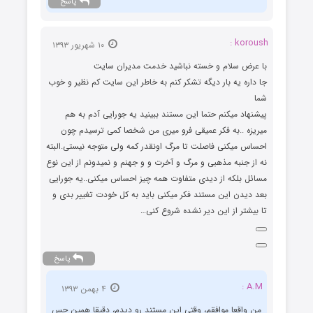
پاسخ
koroush :
۱۰ شهریور ۱۳۹۳
با عرض سلام و خسته نباشید خدمت مدیران سایت
جا داره یه بار دیگه تشکر کنم به خاطر این سایت کم نظیر و خوب
شما
پیشنهاد میکنم حتما این مستند ببینید یه جورایی آدم به هم
میریزه ..به فکر عمیقی فرو میری من شخصا کمی ترسیدم چون
احساس میکنی فاصلت تا مرگ اونقدر کمه ولی متوجه نیستی.البته
نه از جنبه مذهبی و مرگ و آخرت و و جهنم و نمیدونم از این نوع
مسائل بلکه از دیدی متفاوت همه چیز احساس میکنی..یه جورایی
بعد دیدن این مستند فکر میکنی باید به کل خودت تغییر بدی و
تا بیشتر از این دیر نشده شروع کنی…
پاسخ
A.M :
۴ بهمن ۱۳۹۳
من واقعا موافقم، وقتی این مستند رو دیدم، دقیقا همین حس