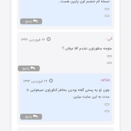
نسخه کم حجمم اون پایین هست…
پاسخ
الی :
۲۶ فروردین ۱۳۹۳
متوجه منظورتون نشدم آقا عرفان..؟
پاسخ
erfan :
۲۶ فروردین ۱۳۹۳
چون تو یه پستی گفته بودین بخاطر کنکورتون نمیخواین تا
مدت به این سایت بیاین.
پاسخ