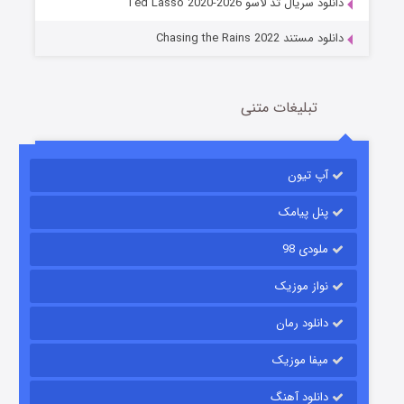
دانلود سریال تد لاسو Ted Lasso 2020-2026
دانلود مستند Chasing the Rains 2022
تبلیغات متنی
آپ تیون
باب اسفنجی فصل ۱۷
6 (زیرنویس)
قسمت
منتشر شد
پنل پیامک
ملودی 98
نواز موزیک
دانلود رمان
میفا موزیک
دانلود آهنگ