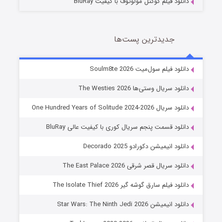
دانلود فیلم کوکتل مولوتوف با کیفیت BluRay
جدیدترین پست‌ها
خاندان اژدها فصل ۳
دانلود فیلم سول‌میت Soulm8te 2026
6 (زیرنویس)
قسمت
منتشر شد
دانلود سریال وستی‌ها The Westies 2026
دانلود سریال One Hundred Years of Solitude 2024-2026
دانلود قسمت پنجم سریال کوری با کیفیت عالی BluRay
دانلود انیمیشن دکورادو Decorado 2025
دانلود سریال قصر شرقی The East Palace 2026
دانلود فیلم سارق گوشه گیر The Isolate Thief 2026
جادوگری در مغولستان
دانلود انیمیشن Star Wars: The Ninth Jedi 2026
14 (زیرنویس)
قسمت
منتشر شد