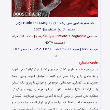
نام: سفر به درون بدن زنده – Inside The Living Body | ژانر:
مستند | تاریخ انتشار: سال 2007
محصول National Geographic | زبان: انگلیسی | مدت: 100 دقیقه
| کیفیت: HDTV
فرمت: MKV | حجم: 4.37 گیگابایت + 1.07 گیگابایت | امتیاز 8.2 از
10
خلاصه داستان:
در این فیلم شما سوار بر کشتی جادویی نشنال جئوگرافیک می شوید
و به داخل بدن زنده سفر می کنید تا مراحل ایجاد جنین، رشد
جنین، تولد، کودکی، خردسالی، نوجوانی و جوانی تا پیری یک انسان
را از ابتدا تا انتها مشاهده کنید. در این فیلم به بررسی چگونگی
عملکرد بدن انسان از اولین گریه تا آخرین تنفس، بپردازید. شبکه ی
National Geographic شما را به سفری فوق العاده جذاب برده و
چگونگی عملکرد بدن یک زن را از بدو تولد تا مرگ به تصویر می