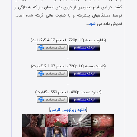
کشد. در این فیلم تصاویری از درون بدن انسان نیز که به تازگی و
توسط دستگاههای پیشرفته و با کیفیت عالی گرفته شده است،
نمایش داده می
شود
…
دانلود رایگان مستند با کیفیت عالی و حجم کم x265 HEVC
(دانلود نسخه 720p HQ با حجم 4.37 گیگابایت)
…
(دانلود نسخه 720p LQ با حجم 1.07 گیگابایت)
…
(دانلود نسخه 480p با حجم 550 مگابایت)
[
دانلود زیرنویس فارسی
]