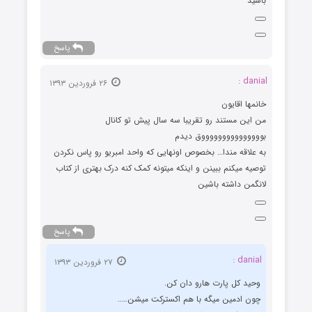
باشید
پاسخ
danial :
۲۶ فروردین ۱۳۹۳
خانمها اقایون
من این مستند رو تقریبا سه سال پیش تو کانال
بوووووووووووووووق دیدم
به علاقه مندا… بخصوص اونهایی که واحد امبریو رو پاس نکردن
توصیه میکنم ببینن و اینکه میتونه کمک کنه درک بهتری از کتاب
لانگمن داشته باشین
پاسخ
danial :
۲۷ فروردین ۱۳۹۳
وحید کل پارت هارو دان کن.
چون ادمین میگه با هم اکسترکت میشن…..