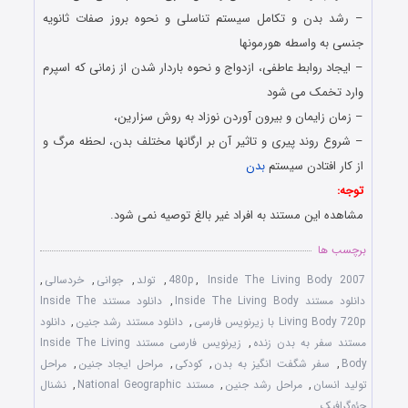
– رشد بدن و تکامل سیستم تناسلی و نحوه بروز صفات ثانویه
جنسی به واسطه هورمونها
– ایجاد روابط عاطفی، ازدواج و نحوه باردار شدن از زمانی که اسپرم
وارد تخمک می شود
– زمان زایمان و بیرون آوردن نوزاد به روش سزارین،
– شروع روند پیری و تاثیر آن بر ارگانها مختلف بدن، لحظه مرگ و
از کار افتادن سیستم
بدن
توجه:
مشاهده این مستند به افراد غیر بالغ توصیه نمی شود.
برچسب ها
Inside The Living Body 2007
,
480p
,
تولد
,
جوانی
,
خردسالی
,
دانلود مستند Inside The Living Body
,
دانلود مستند Inside The
Living Body 720p با زیرنویس فارسی
,
دانلود مستند رشد جنین
,
دانلود
مستند سفر به بدن زنده
,
زیرنویس فارسی مستند Inside The Living
Body
,
سفر شگفت انگیز به بدن
,
کودکی
,
مراحل ایجاد جنین
,
مراحل
تولید انسان
,
مراحل رشد جنین
,
مستند National Geographic
,
نشنال
جئوگرافیک