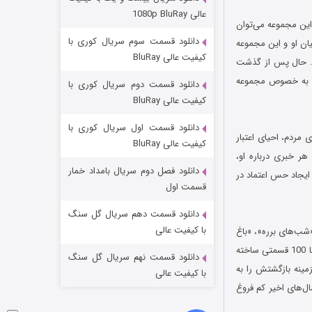
مردگان متحرک: شهر مرده ۳
عالی 1080p BluRay
 این مجموعه می‌توان
۲ (زیرنویس)
قسمت
منتشر شد
دانلود قسمت سوم سریال کوری با
ن او و این مجموعه
کیفیت عالی BluRay
د. حال پس از گذشت
ه به خصوص مجموعه
دانلود قسمت دوم سریال کوری با
کیفیت عالی BluRay
دانلود قسمت اول سریال کوری با
مردم، احیای اعتبار
کیفیت عالی BluRay
ر خبری درباره او،
دانلود فصل دوم سریال بامداد خمار
 ایجاد حس اعتماد در
شکست استوارت در نجات جهان
قسمت اول
۷ (زیرنویس)
قسمت
منتشر شد
دانلود قسمت دهم سریال گل سنگ
با کیفیت عالی
شب‌های برره»، «باغ
مظفر»، «مرد هزارچهره»، «مرد دوهزار چهره» و «جایزه بزرگ» را برای تلویزیون در قالب مجموعه‌های 13 تا 100 قسمتی ساخته
دانلود قسمت نهم سریال گل سنگ
ل زمینه بازگشتش را به
با کیفیت عالی
ال‌های اخیر کم فروغ