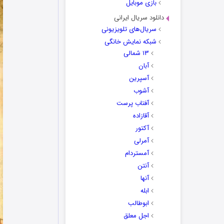
بازی موبایل
دانلود سریال ایرانی
سریال‌های تلویزیونی
شبکه نمایش خانگی
۱۳ شمالی
آبان
آسپرین
آشوب
آفتاب پرست
آقازاده
آکتور
آمرلی
آمستردام
آنتن
آنها
ابله
ابوطالب
اجل معلق