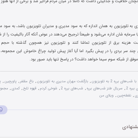
چنان خلاقیت و جذابیتی داشت که کاملاً در میان مردم فراگیر شد و برخی از آنها هنوز نی
 به تلویزیون به همان اندازه که به سود مدیری و مدیران تلویزیون باشد، به سود مر
ا سرمایه شان اداره می‌شود و طبیعتاً ترجیح می‌دهند در عوض آنکه آثار باکیفیت را از
داخت هزینه برق از تلویزیون تماشا کنند و تلویزیون نیز همچون گذشته با حجم ب
ی چند سر بردی را در پیش بگیرد اما آیا آغاز پیش تولید چراغ خاموش این مجموع
وفق از شبکه سوم سیما خواهد داشت؟ در پاسخ تنها باید صبور بود.
ی برره 2 به تلویزیون
,
بازگشت مهران مدیری به تلویزیون
,
باغ مظفر
,
پاورچین
,
پ
بره 2
,
سریال طنز شب‌های برره
,
شب‌های برره 2
,
شوخی کردم
,
قهوه تلخ
,
کمدی
,
مجموع
ی
,
نقطه‌چین
,
ویلای من
شنهادی