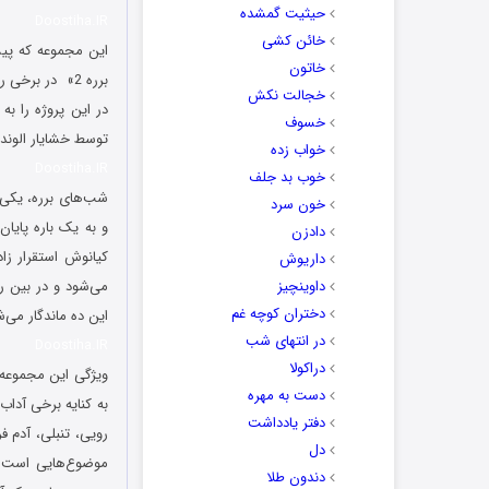
حیثیت گمشده
Doostiha.IR
خائن کشی
خاتون
برره 2» در بر
خجالت نکش
در این پروژه را به
خسوف
توسط خشايار الوند،
خواب زده
Doostiha.IR
خوب بد جلف
شب‌های برره، یکی 
خون سرد
و به یک باره پای
دادزن
داریوش
داوینچیز
می‌شود و در بین را
دختران کوچه غم
این ده ماندگار می‌
در انتهای شب
Doostiha.IR
دراکولا
ویژگی این مجموعه‌
دست به مهره
به کنایه برخی آداب
دفتر یادداشت
رویی، تنبلی، آدم 
دل
موضوع‌هایی است ک
دندون طلا