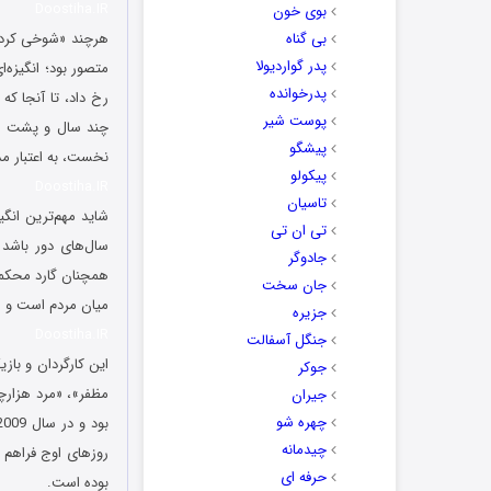
Doostiha.IR
بوی خون
بی گناه
هرچند «شوخی کردم» 
پدر گواردیولا
متصور بود؛ انگیزه
پدرخوانده
رخ داد، تا آنجا ک
پوست شیر
چند سال و پشت سر
پیشگو
نخست، به اعتبار مد
پیکولو
Doostiha.IR
تاسیان
شاید مهم‌ترین انگی
تی ان تی
سال‌های دور باشد 
جادوگر
همچنان گارد محکمی 
جان سخت
میان مردم است و ش
جزیره
Doostiha.IR
جنگل آسفالت
این کارگردان و باز
جوکر
جیران
چهره شو
چیدمانه
روزهای اوج فراهم م
حرفه ای
بوده است.