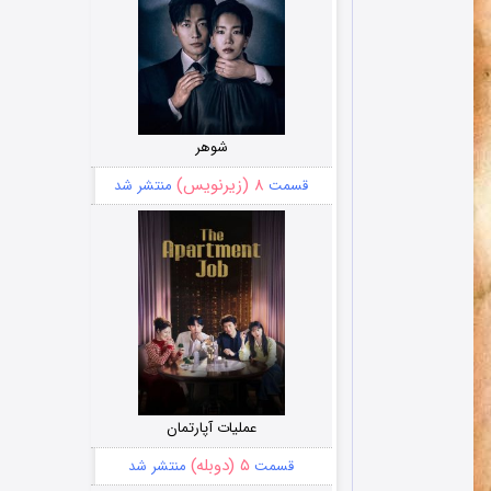
شوهر
۸ (زیرنویس)
قسمت
منتشر شد
عملیات آپارتمان
۵ (دوبله)
قسمت
منتشر شد