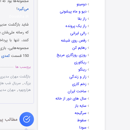
مجموعه‌ها بود که آن
دومینو
می‌گیرد
!
دیو و ماه پیشونی
Doostiha.IR
راز بقا
شاید بازگشت مدیری
راز یک پرونده
که رسانه ملی‌شان ب
رالی ایرانی
کنند، تنها با پر
رقص روی شیشه
رهایم کن
مجموعه‌هایی، باز
روزی روزگاری مریخ
150 قسمت
کمدی
م
ریکاوری
برچسب ها
رینگو
زار و زندگی
بازگشت مهران مدیری با شب‌ها
بزرگ
,
سریال شب های ب
زخم کاری
هزارچهره
,
مهران مدیر
ساخت ایران
سال های دور از خانه
سایه باز
سرگیجه
مطالب پی
سقوط
سودا