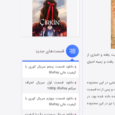
قسمت‌های جدید
سریال زشت
 یافته و اخباری از
۲ (زیرنویس)
قسمت
منتشر شد
پی خواهد یافت و زمینه احیای
دانلود قسمت پنجم سریال کوری با
کیفیت عالی BluRay
تمی در این محدوده
دانلود قسمت اول سریال اعتراف
میکنم 1080p BluRay
ست و پس از ده قسمت
ه داده شده بود، در
دانلود قسمت چهارم سریال کوری با
 نیز در این محدوده
کیفیت عالی BluRay
دانلود سریال بیست و یک با کیفیت