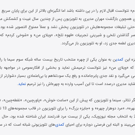
نتوانست اقبال لازم را در پی داشته باشد اما انگیزه‌ای بالاتر از این برای پایان سریع
‌ای همچون بازگشت مهران مدیری به تلویزیون پس از چندین سال غیبت و کشمکش میا
ه حتی تبلیغات مجموعه‌هایش در تلویزیون پخش نشد و عملاً ممنوع التصویر شده بو
 گذاشتن تلخی و شیرینی تجربیات «قهوه تلخ»، «ویلای من» و «شوخی کردم» ک
یری لطمه جدی زد، او به تلویزیون باز می‌گردد.
زه‌ این
کمدی
ن به عنوان یکی از چهره منتخب تاریخ بیست ساله شبکه سوم سیما با رای 
که «ویلای من» نیز نتوانست ترمیمش نماید و بخشی از افکارعمومی در مواجهه با ه
می‌گیرد و نقد جدی پابرجامانده و رفع یک سوءتفاهم یا بی‌اعتمادی بسیار دشوارتر از
اید مدیری درصدد است تا این آسیب وارده به چهره‌اش را نیز ترمیم
نماید
.
یگر تئاتر، سینما و تلویزیون که پیش از این «ساعت خوش»، «پاورچین»، «نقطه‌چین»، «
بود و در سال 2009 به انتخاب مجله نیوزویک، یکی از بیست مرد قدرتمند ایران شناخته شده بود، حا
ی‌بیند و البته این فرصتی دوباره برای احیای
کمدی
‌های تلویزیونی شبانه است که در س