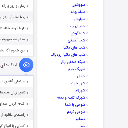
سووشون
زمان واریز یارانه
سیاه چاله
رضا عطاران بدو
سیاوش
شام ایرانی
تارخ تولد شناسنا
شاهگوش
اقدام ضدصهیونیست
شب آهنگی
شب های مافیا
این خانوم اگه بخ
شب های مافیا: زودیاک
شبکه مخفی زنان
لینک‌های 
شریک جرم
شغال
سینمای آنلاین دو
شهر هرت
شهرزاد
تغییر زبان فیلم‌ها
شهرک کلیله و دمنه
اضافه کردن صدای 
شوخی با شما
شوخی کردم
راهنمای دانلود ا
صداتو
آشنایی با انواع ک
ضد