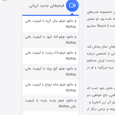
فیلم‌های جدید ایرانی
150 قسمتی باشد، از آن با عنوان «مجموعه شب‌های
اد شده بود، او حضور
شوگر فصل ۲
دانلود فیلم سال گربه با کیفیت عالی
تا احتمالاً سناریو
BluRay
۷ (زیرنویس)
قسمت
منتشر شد
دانلود فیلم لاله کبود با کیفیت عالی
BluRay
دوم مهر ۱۳۸۴ تا هجده بهمن همان سال پخش شد
دانلود فیلم لاک پشت با کیفیت عالی
تی از شخصی درباره
BluRay
بعید در نقاط دوردست ایران محکوم
رره می‌آورد و او در
دانلود فیلم کج‌ پیله با کیفیت عالی
BluRay
دانلود فیلم خانه ارواح با کیفیت عالی
خاندان اژدها فصل ۳
ویش خاص خود است که
BluRay
۶ (زیرنویس)
قسمت
منتشر شد
طلبی، باج خواهی، دو
دانلود فیلم یازده یازده با کیفیت
بل آن زن ذلیلی) و…
عالی BluRay
عه و برخی دیگر از