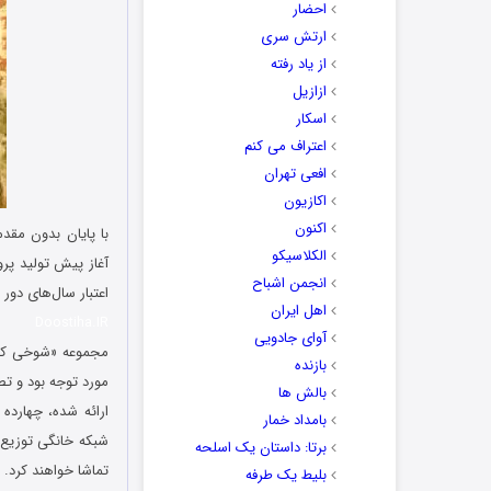
احضار
ارتش سری
از یاد رفته
ازازیل
اسکار
اعتراف می کنم
افعی تهران
اکازیون
اکنون
با پایان بدون مقد
الکلاسیکو
انجمن اشباح
اعتبار سال‌‌های دو
اهل ایران
Doostiha.IR
آوای جادویی
مجموعه‌ «شوخی کر
بازنده
مورد توجه بود و ت
بالش ها
ارائه شده، چهارده
بامداد خمار
شبکه خانگی توزیع 
برتا: داستان یک اسلحه
تماشا خواهند کرد.
بلیط یک‌‌ طرفه