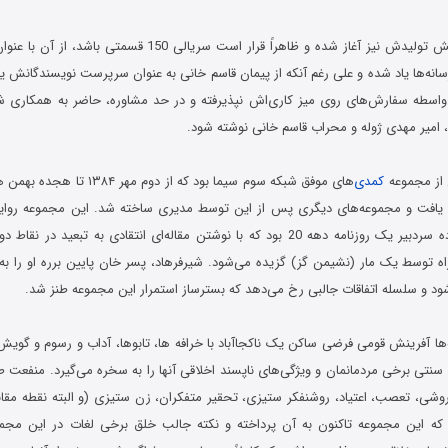
این مجموعه که پیش تولیدش نیز آغاز شده و ظاهراً قرار است سريالی 
خی رسانه‌ها یاد شده و علی رغم آنکه از پيمان قاسم خانی به عنوان سرپرست نویسندگانش ی
 واسطه سفارش‌های روی میز کاری‌اش نپذیرفته و در حد مشاوره، حاضر به همکاری شده 
 امير مهدی ژوله و محراب قاسم خانی نوشته شود.
از مجموعه‌
کمدی
‌های موفق شبکه سوم سیما بود که از 
ان یافت و مجموعه‌های دیگری پس از این توسط مدیری ساخته شد. این مجموعه روای
کیانوش استقرار زاده سردبیر یک روزنامه دهه 20 بود که با نوشتن مقاله‌ای انتقادی به ت
ه توسط یک مار (نشیمن گز) گزیده می‌شود. شیرفرهاد، پسر خان پایین برره او را به ب
شود و سلسله اتفاقات جالبی رخ می‌دهد که بسترساز استمرار این مجموعه طنز شد.
ها آفرینش قومی فرضی ساکن یک ناکجاآباد با خرافه ها، تابوها، آداب و رسوم و گ
 سنتی برخی مردمانمان و ویژگی‌های ناپسند اخلاقی آنها را به سخره می‌گیرد. منفعت 
فروشی، تعصب، اعتیاد، روشنفکر ستیزی، تحقیر متفکران، زن ستیزی (و البته نقطه مقا
ه این مجموعه تاکنون به آن پرداخته و نکته جالب خلق برخی لغات در این مجمو