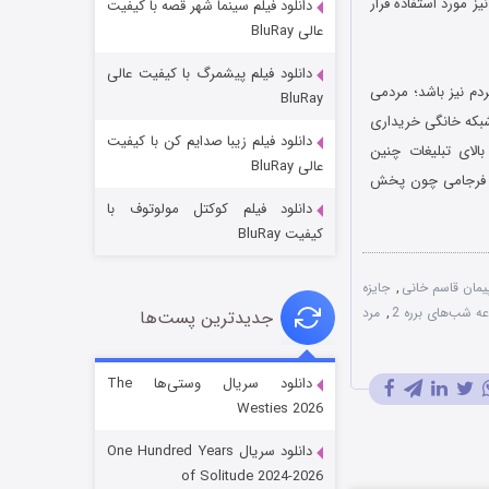
ز مورد استفاده قرار
دانلود فیلم سینما شهر قصه با کیفیت
عالی BluRay
دانلود فیلم پیشمرگ با کیفیت عالی
دم نیز باشد؛ مردمی
BluRay
 شبکه خانگی خریداری
دانلود فیلم زیبا صدایم کن با کیفیت
الای تبلیغات چنین
جادوگری در مغولستان
عالی BluRay
ه، فرجامی چون پخش
۱۴ (زیرنویس)
قسمت
منتشر شد
دانلود فیلم کوکتل مولوتوف با
کیفیت BluRay
یمان قاسم خانی
,
جایزه
ه شب‌های برره 2
,
مرد
جدیدترین پست‌ها
دانلود سریال وستی‌ها The
Westies 2026
باب اسفنجی فصل ۱۷
دانلود سریال One Hundred Years
۶ (زیرنویس)
قسمت
منتشر شد
of Solitude 2024-2026