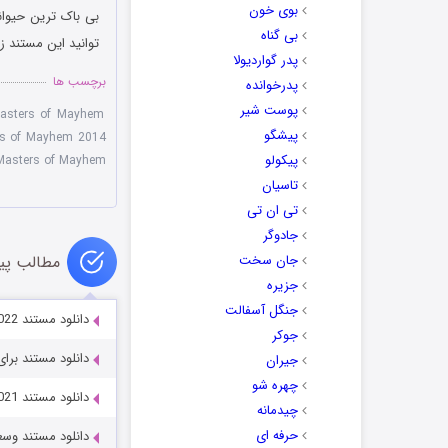
بوی خون
بی گناه
توانید این مستند ز
پدر گواردیولا
برچسب ها
پدرخوانده
پوست شیر
asters of Mayhem
پیشگو
rs of Mayhem 2014
پیکولو
Badgers: Masters of Mayhem
تاسیان
تی ان تی
جادوگر
جان سخت
مطالب پی
جزیره
جنگل آسفالت
دانلود مستند Rust Valley Restorers 2018-2022
جوکر
دانلود مستند برای نگ
جیران
چهره شو
دانلود مستند All or Nothing: Juventus 2021
چیدمانه
حرفه ای
دانلود مستند وسعت جهان 5