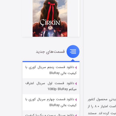
قسمت‌های جدید
سریال زشت
۲ (زیرنویس)
قسمت
منتشر شد
دانلود قسمت پنجم سریال کوری با
کیفیت عالی BluRay
دانلود قسمت اول سریال اعتراف
میکنم 1080p BluRay
Honey Bad) نام مستندی جذاب و دیدنی محصول کشور
دانلود قسمت چهارم سریال کوری با
کیفیت عالی BluRay
آمریکا به کارگردانی Steve Gooder است که در سال ۲۰۱۴ میلادی منتشر شد. این مستند موفق شده است امتیاز ۸.۰ را از
نی به عنوان راوی صحبت کرده اند. مستند
دانلود سریال بیست و یک با کیفیت