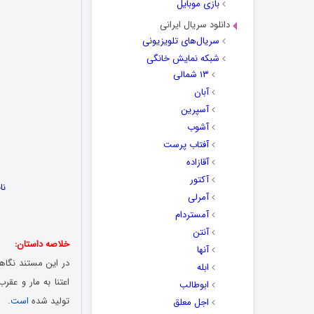
بازی موبایل
دانلود سریال ایرانی
سریال‌های تلویزیونی
شبکه نمایش خانگی
۱۳ شمالی
آبان
آسپرین
آشوب
آفتاب پرست
آقازاده
آکتور
نام: 
آمرلی
آمستردام
آنتن
خلاصه داستان:
آنها
در این مستند نگاهی
ابله
اعتنا به مار و عق
ابوطالب
تولید شده
است
.
اجل معلق