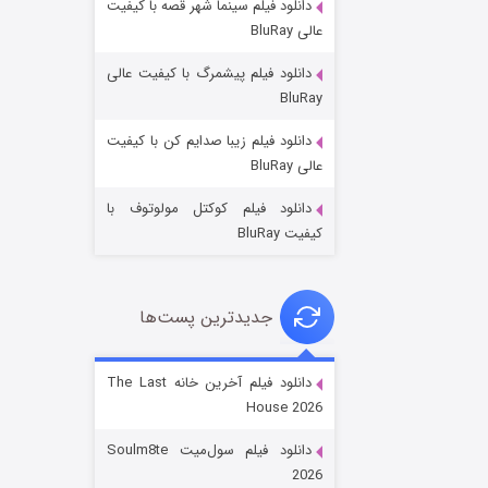
دانلود فیلم سینما شهر قصه با کیفیت
عالی BluRay
دانلود فیلم پیشمرگ با کیفیت عالی
BluRay
دانلود فیلم زیبا صدایم کن با کیفیت
جادوگری در مغولستان
عالی BluRay
۱۴ (زیرنویس)
قسمت
منتشر شد
دانلود فیلم کوکتل مولوتوف با
کیفیت BluRay
جدیدترین پست‌ها
دانلود فیلم آخرین خانه The Last
House 2026
باب اسفنجی فصل ۱۷
دانلود فیلم سول‌میت Soulm8te
۶ (زیرنویس)
قسمت
منتشر شد
2026