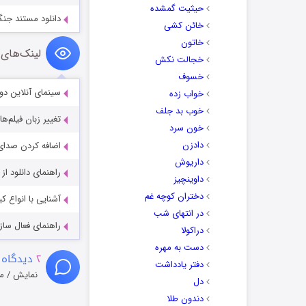
حیثیت گمشده
دانلود مستند جنگ کنسول‌ها
خائن کشی
خاتون
لینک‌های 
خجالت نکش
خسوف
سینمای آنلاین دو
خواب زده
خوب بد جلف
تغییر زبان فیلم‌ها
خون سرد
دادزن
اضافه کردن صدای 
داریوش
راهنمای دانلود ا
داوینچیز
دختران کوچه غم
آشنایی با انواع ک
در انتهای شب
راهنمای فعال سازی کیفیت R
دراکولا
دست به مهره
۲
دیدگاه 
دفتر یادداشت
نمایش / م
دل
دندون طلا