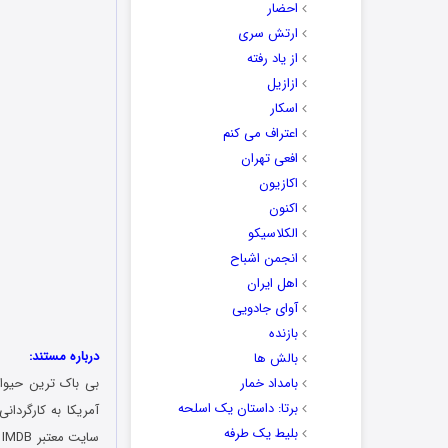
احضار
ارتش سری
از یاد رفته
ازازیل
اسکار
اعتراف می کنم
افعی تهران
اکازیون
اکنون
الکلاسیکو
انجمن اشباح
اهل ایران
آوای جادویی
بازنده
درباره مستند:
بالش ها
بامداد خمار
برتا: داستان یک اسلحه
بلیط یک‌‌ طرفه