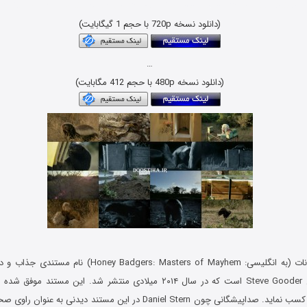
دانلود رایگان مستند حیات وحش با لینک مستقیم و کیفیت بلوری 1080p & 720p
(دانلود نسخه 720p با حجم 1 گیگابایت)
…
(دانلود نسخه 480p با حجم 412 مگابایت)
بی باک ترین حیوانات (به انگلیسی: gers: Masters of Mayhem
سایت معتبر IMDB کسب نماید. صداپیشگانی چون Daniel Stern در این مستند دید