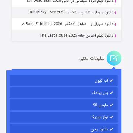
دانلود فیلم مرده شیطانی در آتش Evil Dead Burn 2026
۲ (زیرنویس)
قسمت
منتشر شد
دانلود سریال عشق چسبناک ما Our Sticky Love 2026
دانلود سریال زن متاهل آدمکش A Bona Fide Killer 2026
دانلود فیلم آخرین خانه The Last House 2026
تبلیغات متنی
مردگان متحرک: شهر مرده ۳
۲ (زیرنویس)
قسمت
منتشر شد
آپ تیون
پنل پیامک
ملودی 98
نواز موزیک
دانلود رمان