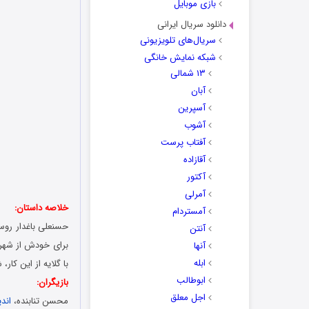
بازی موبایل
دانلود سریال ایرانی
سریال‌های تلویزیونی
شبکه نمایش خانگی
۱۳ شمالی
آبان
آسپرین
آشوب
آفتاب پرست
آقازاده
آکتور
آمرلی
خلاصه داستان:
آمستردام
حسنعلی باغدار روست
آنتن
برای خودش از شهر س
آنها
ابله
با گلایه از این کار
ابوطالب
بازیگران:
اجل معلق
محسن تنابنده،
اند