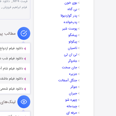
فرمت MP4
,
دانلود 
بوی خون
فیلم ابراهیم فروزش
,
بی گناه
پدر گواردیولا
پدرخوانده
پوست شیر
مطالب پی
پیشگو
پیکولو
تاسیان
دانلود فیلم ازدوا
تی ان تی
دانلود فیلم شب داخل
جادوگر
جان سخت
دانلود فیلم شام آ
جزیره
دانلود فیلم عاشق
جنگل آسفالت
جوکر
دانلود فیلم شمعی 
جیران
چهره شو
لینک‌های 
چیدمانه
حرفه ای