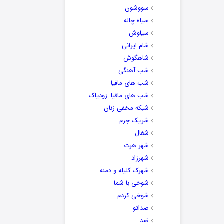
سووشون
سیاه چاله
سیاوش
شام ایرانی
شاهگوش
شب آهنگی
شب های مافیا
شب های مافیا: زودیاک
شبکه مخفی زنان
شریک جرم
شغال
شهر هرت
شهرزاد
شهرک کلیله و دمنه
شوخی با شما
شوخی کردم
صداتو
ضد