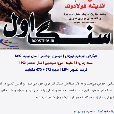
کارگردان: ابراهیم فروزش | موضوع: اجتماعی | سال تولید: 1392
مدت زمان: 81 دقیقه | نوع: سینمایی | سال انتشار: 1393
فرمت تصویر: MP4 | حجم: 272 + 670 مگابایت
ایی، خوابی می‌بیند و بە فکر سفارش سنگ قبر برای خود می‌افتد. او اولین کسی در آب
نگ قبر می‏خرد. این مسئله تعجب همه‏ ی اهالی را در پی دارد و سوژه ی خنده آنها م
، شروع به نق‏ زدن می‏کند که چرا او برایش پول خرج
نمی‏کند
و…
یشه فولادوند
، مسعود
چوبین
و…