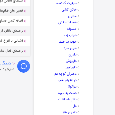
سینمای آنلاین دو
حیثیت گمشده
خائن کشی
تغییر زبان فیلم‌ها
خاتون
اضافه کردن صدای 
خجالت نکش
خسوف
راهنمای دانلود ا
خواب زده
آشنایی با انواع ک
خوب بد جلف
خون سرد
راهنمای فعال سازی کیفیت R
دادزن
داریوش
۲۰
دیدگاه
داوینچیز
نمایش / م
دختران کوچه غم
در انتهای شب
دراکولا
دست به مهره
دفتر یادداشت
دل
دندون طلا