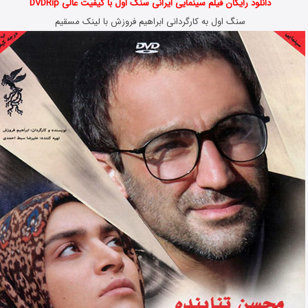
دانلود رایگان فیلم سینمایی ایرانی سنگ اول با کیفیت عالی DVDRip
سنگ اول به کارگردانی ابراهیم فروزش با لینک مسقیم