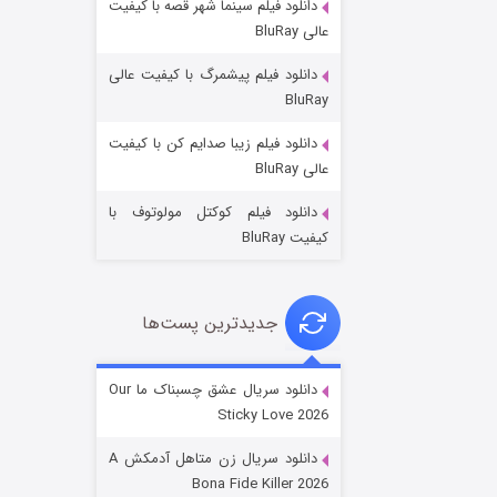
دانلود فیلم سینما شهر قصه با کیفیت
عالی BluRay
دانلود فیلم پیشمرگ با کیفیت عالی
BluRay
دانلود فیلم زیبا صدایم کن با کیفیت
عملیات آپارتمان
عالی BluRay
۲ (زیرنویس)
قسمت
منتشر شد
دانلود فیلم کوکتل مولوتوف با
کیفیت BluRay
جدیدترین پست‌ها
دانلود سریال عشق چسبناک ما Our
Sticky Love 2026
مردگان متحرک: شهر مرده ۳
دانلود سریال زن متاهل آدمکش A
۲ (زیرنویس)
قسمت
منتشر شد
Bona Fide Killer 2026