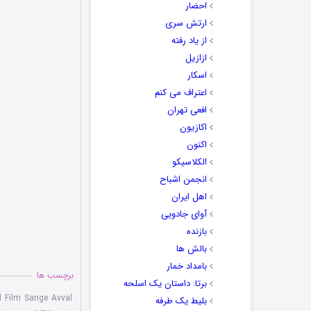
احضار
ارتش سری
از یاد رفته
ازازیل
اسکار
اعتراف می کنم
افعی تهران
اکازیون
اکنون
الکلاسیکو
انجمن اشباح
اهل ایران
آوای جادویی
بازنده
بالش ها
بامداد خمار
برچسب ها
برتا: داستان یک اسلحه
 Film Sange Avval
بلیط یک‌‌ طرفه