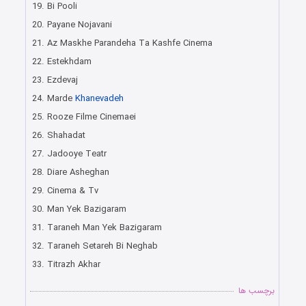
19. Bi Pooli
20. Payane Nojavani
21. Az Maskhe Parandeha Ta Kashfe Cinema
22. Estekhdam
23. Ezdevaj
24. Marde
Khanevadeh
25. Rooze Filme Cinemaei
26. Shahadat
27. Jadooye Teatr
28. Diare Asheghan
29. Cinema & Tv
30. Man Yek Bazigaram
31. Taraneh Man Yek Bazigaram
32. Taraneh Setareh Bi Neghab
33. Titrazh Akhar
برچسب ها