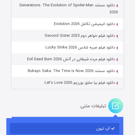
دانلود مستند Generations: The Evolution of Spider-Man
2026
دانلود انیمیشن تکامل Evolution 2026
دانلود فیلم خواهر دوم Second Sister 2025
جادوگری در مغولستان
دانلود فیلم ضربه شانس Lucky Strike 2026
۱۴ (زیرنویس)
قسمت
منتشر شد
دانلود فیلم مرده شیطانی در آتش Evil Dead Burn 2026
دانلود مستند Bukayo Saka: The Time is Now 2026
دانلود فیلم بیا عشق بورزیم Let’s Love 2026
تبلیغات متنی
باب اسفنجی فصل ۱۷
آپ تیون
۶ (زیرنویس)
قسمت
منتشر شد