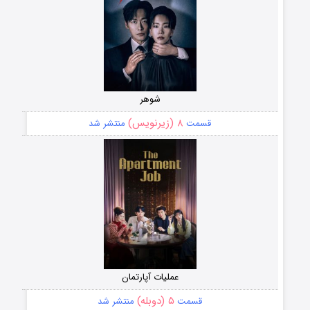
شوهر
۸ (زیرنویس)
قسمت
منتشر شد
عملیات آپارتمان
۵ (دوبله)
قسمت
منتشر شد