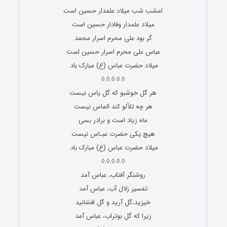
امشب شب میلاد علمدار حسین است
میلاد علمدار وفادار حسین است
گر بود علی محرم اسرار محمد
عباس علی محرم اسرار حسین است
میلاد حضرت عباس (ع) مبارک باد.
◊.◊.◊.◊.◊
هر گل خوشبو که گل یاس نیست
هر چه تلألو کند الماس نیست
ماه زیاد است و برادر بسی
هیچ یکی حضرت عبـاس نیست
میلاد حضرت عباس (ع) مبارک باد.
◊.◊.◊.◊.◊
روشنگر آفتاب، عباس آمد
تفسیر زلال آب، عباس آمد
خیزید،گل آرید و گل افشانید
زیرا که گل بوتراب، عباس آمد