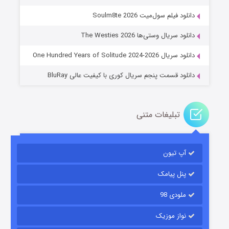
عملیات آپارتمان
دانلود فیلم سول‌میت Soulm8te 2026
۲ (زیرنویس)
قسمت
منتشر شد
دانلود سریال وستی‌ها The Westies 2026
دانلود سریال One Hundred Years of Solitude 2024-2026
دانلود قسمت پنجم سریال کوری با کیفیت عالی BluRay
تبلیغات متنی
مردگان متحرک: شهر مرده ۳
آپ تیون
۲ (زیرنویس)
قسمت
منتشر شد
پنل پیامک
ملودی 98
نواز موزیک