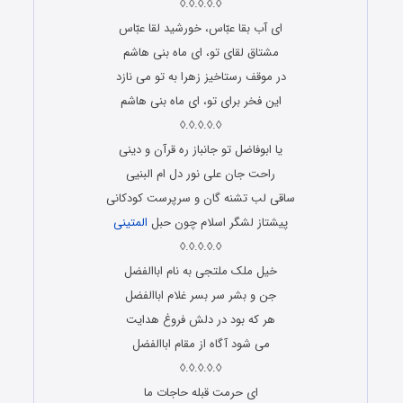
◊.◊.◊.◊.◊
ای آب بقا عبّاس، خورشید لقا عبّاس
مشتاق لقای تو، ای ماه بنی هاشم
در موقف رستاخیز زهرا به تو می نازد
این فخر برای تو، ای ماه بنی هاشم
◊.◊.◊.◊.◊
یا ابوفاضل تو جانباز ره قرآن و دینی
راحت جان علی نور دل ام البنیی
ساقی لب تشنه گان و سرپرست کودکانی
پیشتاز لشگر اسلام چون حبل
المتینی
◊.◊.◊.◊.◊
خیل ملک ملتجى به نام اباالفضل
جن و بشر سر بسر غلام اباالفضل
هر که بود در دلش فروغ هدایت
مى شود آگاه از مقام اباالفضل
◊.◊.◊.◊.◊
ای حرمت قبله حاجات ما