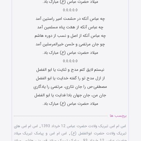
میلاد حضرت عباس (ع) مبارک باد.
◊.◊.◊.◊.◊
چه عباس آنکه در حشمت امیر راستین آمد
چه عباس آنکه از همّت پناه مسلمین آمد
چه عباس آنکه از اصل و نسب از دوره هاشم
چو جان مرتضى و حُسن خیرالمرسلین آمد
میلاد حضرت عباس (ع) مبارک باد.
◊.◊.◊.◊.◊
نیستم لایق کنم مدح و ثنایت یا ابو الفضل
از ازل مدح تو را گفته خدایت یا ابو الفضل
مصطفی-ص را جان نثاری، مرتضی را یادگاری
جان من، جان جهان بادا فدایت یا ابو الفضل
میلاد حضرت عباس (ع) مبارک باد.
برچسب ها
اس ام اس تبریک ولادت حضرت عباس 12 خرداد 1393
,
اس ام اس های
تبریک ولادت حضرت ابوالفضل (ع)
,
اس ام اس و پیامک تبریک میلاد
حضرت عباس 12 خرداد 93
,
پیامک تبریک میلاد قمر بنی هاشم
,
میلاد