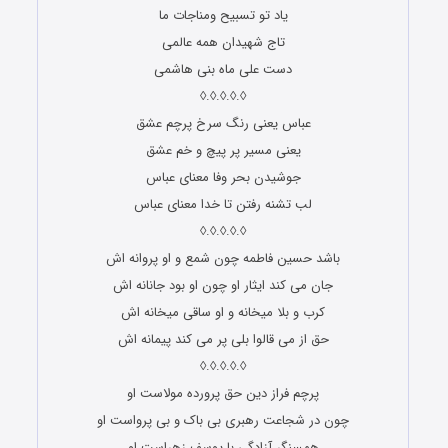
یاد تو تسبیح ومناجات ما
تاج شهیدان همه عالمی
دست علی ماه بنی هاشمی
◊.◊.◊.◊.◊
عباس یعنی رنگ سرخ پرچم عشق
یعنی مسیر پر پیچ و خم عشق
جوشیدن بحر وفا معنای عباس
لب تشنه رفتن تا خدا معنای عباس
◊.◊.◊.◊.◊
باشد حسین فاطمه چون شمع و او پروانه اش
جان می کند ایثار او چون او بود جانانه اش
کرب و بلا میخانه و او ساقی میخانه اش
حق از می قالوا بلی پر می کند پیمانه اش
◊.◊.◊.◊.◊
پرچم فراز دین حق پرورده مولاست او
چون در شجاعت رهبری بی باک و بی پرواست او
همسنگر آزادگی با یوسف زهراست او