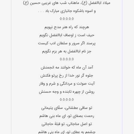
میلاد اباالفضل (ع)، ماهتاب شب های غریبی حسین (ع)
و اسوه باشکوه جانبازی مبارک باد . . .
◊.◊.◊.◊.◊
هرچند که راه هنر مدح نپویم
حیف است ز اوصاف اباالفضل نگویم
پرسند اگر سرور و سلطان ادب کیست
جز نام اباالفضل به هر بزم نگویم
◊.◊.◊.◊.◊
آمد آن ماه که خوانند مه انجمنش
جلوه گر نور خدا از رخ پرتو فکنش
آیت صولت و مردانگى و شرم و وقار
روشن از چهره تابنده و وجه حسنش
◊.◊.◊.◊.◊
تو ساقی عطشانی، سقّای یتیمانی
رحمت بصفای تو، ای ماه بنی هاشم
تو اصل مناجاتی، تو قبلۀ حاجاتی
چشمم به عطای تو، ای ماه بنی هاشم