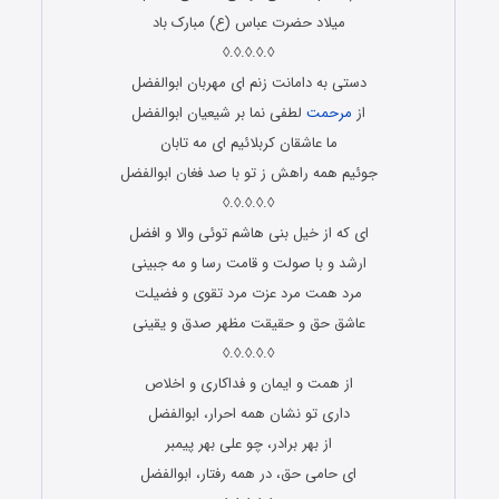
میلاد حضرت عباس (ع) مبارک باد
◊.◊.◊.◊.◊
دستى به دامانت زنم اى مهربان ابوالفضل
از
مرحمت
لطفى نما بر شیعیان ابوالفضل
ما عاشقان کربلائیم اى مه تابان
جوئیم همه راهش ز تو با صد فغان ابوالفضل
◊.◊.◊.◊.◊
ای که از خیل بنی هاشم توئی والا و افضل
ارشد و با صولت و قامت رسا و مه جبینی
مرد همت مرد عزت مرد تقوی و فضیلت
عاشق حق و حقیقت مظهر صدق و یقینی
◊.◊.◊.◊.◊
از همت و ایمان و فداکارى و اخلاص
دارى تو نشان همه احرار، ابوالفضل
از بهر برادر، چو على بهر پیمبر
اى حامى حق، در همه رفتار، ابوالفضل