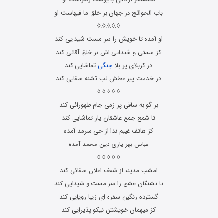
باب الحوائج در جهان بر خلق ما فیهاست او
◊.◊.◊.◊.◊
او آمده تا خویش را سر مست شیدایی کند
کز مستی و شیدایی اش بر خلق آقائی کند
در کربلای پر بلا
جنگی
تماشایی کند
در خدمت پیر عطش لب تشنه سقایی کند
◊.◊.◊.◊.◊
بر گو به ساقی پر زمی جام طهورائی کند
تا شمع جمع عاشقان یار تماشایی کند
کز هاتف غیبم ندا از حی سرمد آمده
عباس بهر یاری دین محمد آمده
◊.◊.◊.◊.◊
امشب مدینه از شعف اعلان سقائی کند
تا تشنگان عشق را سر مست و شیدایی کند
گسترده رنگین سفره ای زیبا رویایی کند
کز میهمان خویشتن نیکو پذیرایی کند