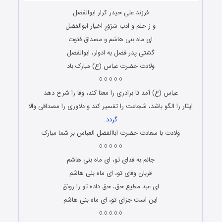
فرزند على حیدر کرار ابوالفضل
و ز حلم و ادب سَرْوَرِ اخیار ابوالفضل
اى ماه بنى هاشم و مصداق فتوت
گشتى پدر فضل به ادوار، ابوالفضل
ولادت حضرت عباس (ع) مبارک باد
◊.◊.◊.◊.◊
عباس (ع) آمد تا برادری را معنا کند، وفا را شرح دهد
ایثار را الگو باشد، شجاعت را تفسیر کند و دلاوری را مصداقی والا
گردد
.
ولادت با سعادت حضرت اباالفضل العباس بر شما مبارک
◊.◊.◊.◊.◊
جانم به فدای تو، ای ماه بنی هاشم
قربان وفای تو، ای ماه بنی هاشم
ای عبد مطیع حق، حق داده تو را رونق
این است جزای تو، ای ماه بنی هاشم
◊.◊.◊.◊.◊