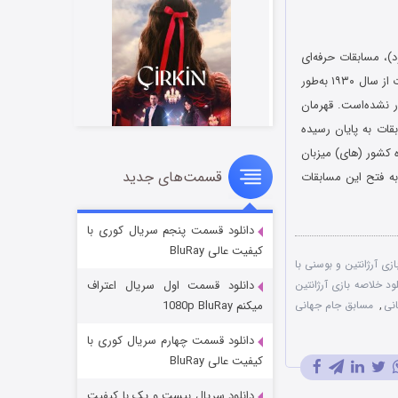
د)، مسابقات حرفه‌ای
فوتبال است که در رده مردان و بین اعضای فدراسیون بین‌المللی فوتبال (فیفا) برگزار می‌شود. این مسابقات از سال ۱۹۳۰ به‌طور
ه علت جنگ جهانی دوم برگزار نشده‌است. قهرمان
ین دوره از مسابقات به پایان رسیده‌
 نهایت به همراه کشور (های) میزبان
قسمت‌های جدید
دوره جام جهانی برگزار شده‌ است و تنها ۸ کشور موفق به فتح این مسابقات
سریال زشت
۲ (زیرنویس)
قسمت
منتشر شد
دانلود قسمت پنجم سریال کوری با
کیفیت عالی BluRay
ازی آرژانتین و بوسنی با
لود خلاصه بازی آرژانتین
دانلود قسمت اول سریال اعتراف
نی
,
مسابق جام جهانی
میکنم 1080p BluRay
دانلود قسمت چهارم سریال کوری با
کیفیت عالی BluRay
دانلود سریال بیست و یک با کیفیت