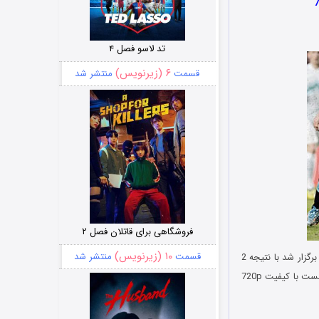
تد لاسو فصل ۴
۶ (زیرنویس)
قسمت
منتشر شد
فروشگاهی برای قاتلان فصل ۲
۱۰ (زیرنویس)
قسمت
منتشر شد
این بازی که از گروه F رقابت های فوتبال جام جهانی 2014 که تیم ملی کشورمان هم در این گروه هست، برگزار شد با نتیجه 2
بر 1 به نفع تیم ملی آرژانتین پایان یافت. خلاصه بازی که شامل صحنه های حساس و گل های مسابقه هست با کیفیت 720p