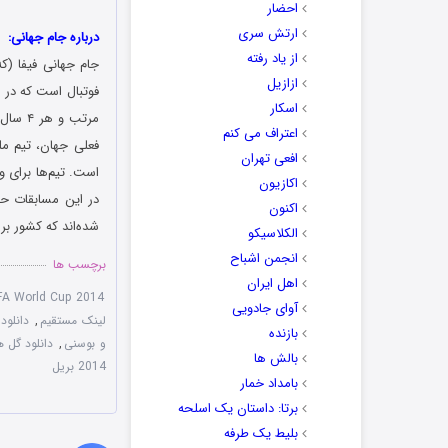
احضار
ارتش سری
درباره جام جهانی:
از یاد رفته
جام جهانی فیفا (که
ازازیل
اسکار
اعتراف می کنم
افعی تهران
اکازیون
اکنون
شده‌اند که کشور برزیل با ۵ قهرمانی، پرافتخارترین تیم
الکلاسیکو
انجمن اشباح
برچسب ها
اهل ایران
FA World Cup 2014
آوای جادویی
لینک مستقیم
,
دانلود 
بازنده
و بوسنی
,
دانلود گل ها
بالش ها
2014 بریل
بامداد خمار
برتا: داستان یک اسلحه
بلیط یک‌‌ طرفه