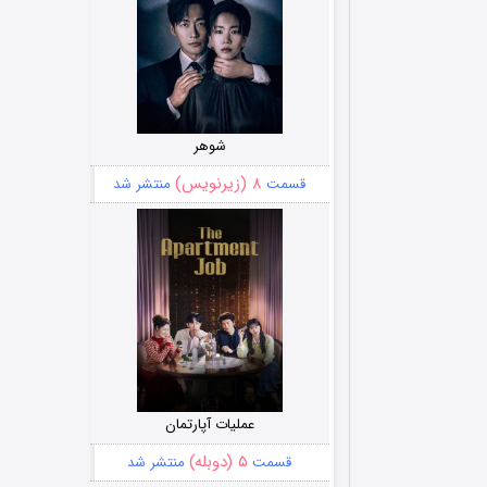
شوهر
۸ (زیرنویس)
قسمت
منتشر شد
عملیات آپارتمان
۵ (دوبله)
قسمت
منتشر شد