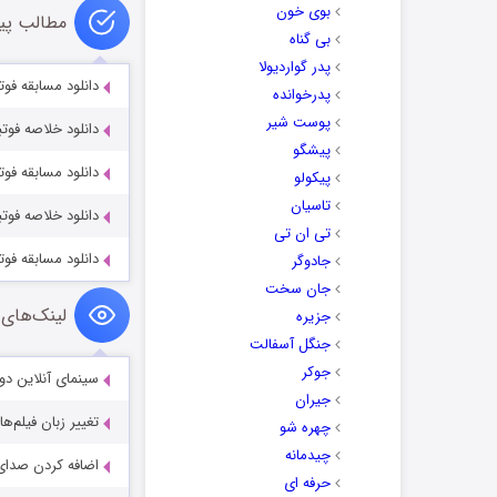
بوی خون
مطالب پی
بی گناه
پدر گواردیولا
دانلود مسابقه فوتبا
پدرخوانده
پوست شیر
دانلود خلاصه فوتبال 
پیشگو
دانلود مسابقه فوتبا
پیکولو
تاسیان
دانلود خلاصه فوتبا
تی ان تی
دانلود مسابقه فوتب
جادوگر
جان سخت
لینک‌های 
جزیره
جنگل آسفالت
جوکر
سینمای آنلاین دو
جیران
تغییر زبان فیلم‌ها
چهره شو
چیدمانه
اضافه کردن صدای 
حرفه ای