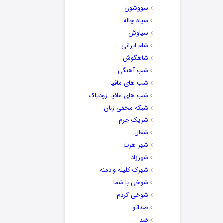
سووشون
سیاه چاله
سیاوش
شام ایرانی
شاهگوش
شب آهنگی
شب های مافیا
شب های مافیا: زودیاک
شبکه مخفی زنان
شریک جرم
شغال
شهر هرت
شهرزاد
شهرک کلیله و دمنه
شوخی با شما
شوخی کردم
صداتو
ضد