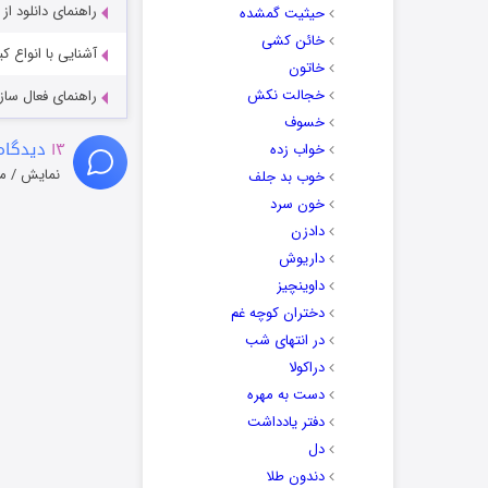
راهنمای دانلود ا
حیثیت گمشده
خائن کشی
آشنایی با انواع ک
خاتون
خجالت نکش
راهنمای فعال سازی کیفیت R
خسوف
۱۳
دیدگاه
خواب زده
نمایش / م
خوب بد جلف
خون سرد
دادزن
داریوش
داوینچیز
دختران کوچه غم
در انتهای شب
دراکولا
دست به مهره
دفتر یادداشت
دل
دندون طلا