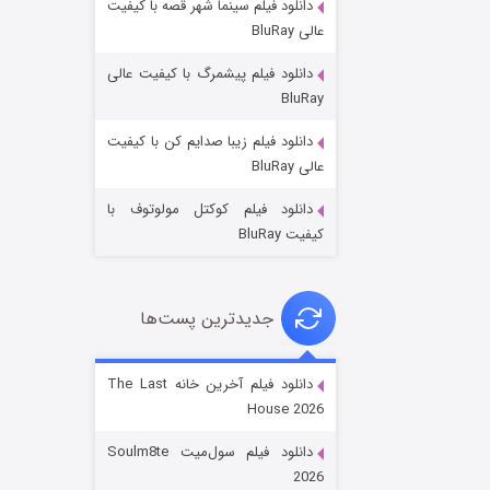
دانلود فیلم سینما شهر قصه با کیفیت
عالی BluRay
دانلود فیلم پیشمرگ با کیفیت عالی
BluRay
دانلود فیلم زیبا صدایم کن با کیفیت
جادوگری در مغولستان
عالی BluRay
۱۴ (زیرنویس)
قسمت
منتشر شد
دانلود فیلم کوکتل مولوتوف با
کیفیت BluRay
جدیدترین پست‌ها
دانلود فیلم آخرین خانه The Last
House 2026
باب اسفنجی فصل ۱۷
دانلود فیلم سول‌میت Soulm8te
۶ (زیرنویس)
قسمت
منتشر شد
2026