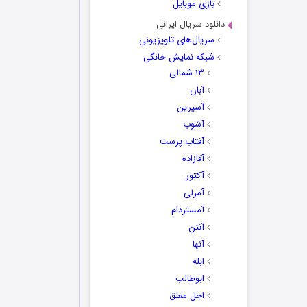
بازی موبایل
دانلود سریال ایرانی
سریال‌های تلویزیونی
شبکه نمایش خانگی
۱۳ شمالی
آبان
آسپرین
آشوب
آفتاب پرست
آقازاده
آکتور
آمرلی
آمستردام
آنتن
آنها
ابله
ابوطالب
اجل معلق