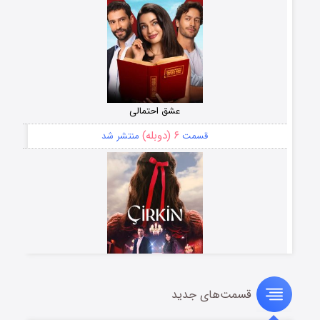
عشق احتمالی
۶ (دوبله)
قسمت
منتشر شد
قسمت‌های جدید
سریال زشت
۵ (زیرنویس)
قسمت
منتشر شد