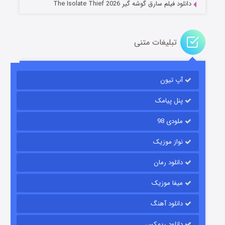
دانلود فیلم سارق گوشه گیر The Isolate Thief 2026
تبلیغات متنی
آپ تیون
مردگان متحرک: شهر مرده ۳
۲ (زیرنویس)
قسمت
منتشر شد
پنل پیامک
ملودی 98
نواز موزیک
دانلود رمان
میفا موزیک
دانلود آهنگ
شکست استوارت در نجات جهان
دانلود ریمکس