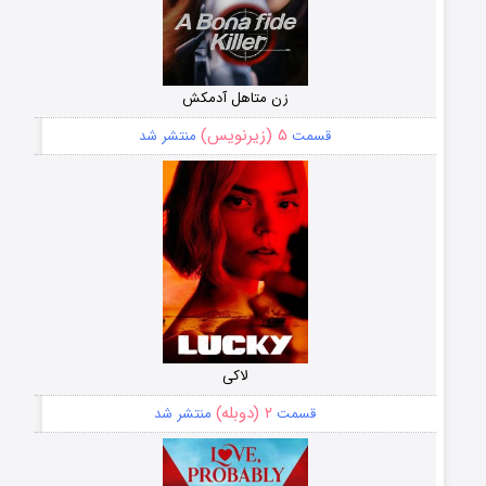
زن متاهل آدمکش
۵ (زیرنویس)
قسمت
منتشر شد
لاکی
۲ (دوبله)
قسمت
منتشر شد