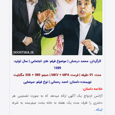
کارگردان: محمد درمنش | موضوع فیلم: طنز، اجتماعی | سال تولید:
1389
مدت: 91 دقیقه | فرمت: MKV + MP4 | حجم: 589 + 306 مگابایت
نویسنده داستان: احمد رحمانی | نوع فیلم: سینمایی
خلاصه داستان:
آژانس ازدواج یک آگهی ارائه میدهد که به صورت تضمینی هر
دختری را ظرف مدت یک هفته به خانه بخت میفرستد به شرط
اینکه
…