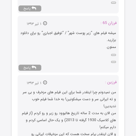
پاسخ
فرزان 65 :
۱ تیر ۱۳۹۳
میشه فیلم های “زیر پوست شهر” / “توفیق اجباری” رو برای دانلود
بزارید.
ممنون.
پاسخ
فرزین :
۱ تیر ۱۳۹۳
من نمیدونم چرا اینقدر شما برای این فیلم های مزخرف و بی سر
و ته ایرانی سر و دست میشکونین! به خدا شما فیلم خوب
ندیدین!
من الان به مدت 2 ساله تاریخ هالیوود رو زیر و رو کردم (از فیلم
های کلاسیک 1930 گرفته تا 2013) و یک حال اساسی کردم و
دارم میکنم!
و الان اینقدر برام سخت هست که این مزخرفات ایرانی رو