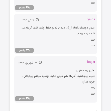
پاسخ
yalda :
۷ تیر ۱۳۹۳
سلام دوستان.اصلا ارزش دیدن نداره.فقط وقت تلف کردنه.من
قبلا دیده بودم.
پاسخ
hojjat :
۲۹ شهریور ۱۳۹۴
عالی بود.ممنون
فبیلم پنجشنبه آخرماه هم خیلی عالیه توصیه میکنم ببینینش…
حرف نداره.
پاسخ