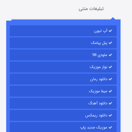
تبلیغات متنی
آپ تیون
باب اسفنجی فصل ۱۷
6 (زیرنویس)
قسمت
منتشر شد
پنل پیامک
ملودی 98
نواز موزیک
دانلود رمان
میفا موزیک
دانلود آهنگ
رویایی برای تو
دانلود ریمکس
15 (دوبله)
قسمت
منتشر شد
موزیک جدید پاپ