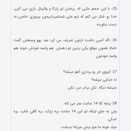
Doostiha.IR
25- با این حجم ملتی که ریختن تو پارکا و والیبال بازی می کنن،
خدا رو شکر می کنم که تیم ملی شمشیربازیمون پیروزی خاصی به
دست نیاورده
Doostiha.IR
26- اگه کسی داشت ازتون تعریف می کرد بعد یهو وسطش گفت
«اما» همون موقع یکی بزنین تو دهنش. هم واسه خودش خوبه هم
واسه خودتون
Doostiha.IR
27- ابروی خر رو برداری آهو میشه؟
نه خدایی میشه؟
نمیشه دیگه. نکن برادر من، نکن.
Doostiha.IR
28- پشه کلا 14 ساعت عمر می کنه
ولی به جای اینکه تو این 14 ساعت بره پارک، بره کافی شاپ، بره
اسکی
میاد خونه ما منو نیش میزنه! بدبخت