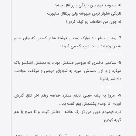
6- میدونید فرق بین نارنگی و پرتقال چیه؟
نارنگی شلوار کردی میپوشه ولی پرتقال ساپورت
نه جون من اطلاعات رو کیف کردی؟
Doostiha.IR
7- بعد از اتمام ماه مبارک رمضان فرشته ها از کسانی که جان سالم
به در برده اند تست دوپینگ می گیرند!
Doostiha.IR
8- سلامتی دختری که عروسی عشقش بود با یه دستش اشکشو پاک
میکرد و با اون دستش میزد به شونهای عروس و میگفت مواظب
داداشم باشیااا
Doostiha.IR
9- امروز یه پشه خیلی اذیتم میکرد خلاصه رفتم اخر اتاق گیرش
آوردم. تا اومدم بکشمش بهم گفت بابا…
تازه فهمیدم خون من تو رگ هاشه… بغلش کردم و تا صبح با هم
گریه کردیم.
Doostiha.IR