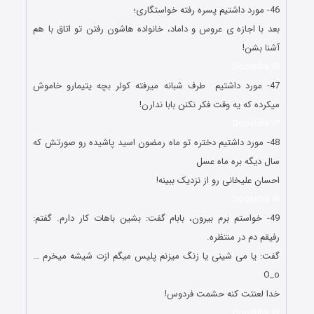
46- ﻣﻮﺭﺩ ﺩﺍﺷﺘﯿﻢ پسره رفته خواستگاری؛
بعد با اجازه ی عروس و داماد، خانواده هاشون رفتن تو اتاق با هم
آشنا بشن!
Doostiha.IR
47- مورد داشتیم طرف شبانه میرفته کولر بچه یتیمارو خاموش
میکرده که یه وقت فکر نکنن بابا ندارن!
Doostiha.IR
48- مورد داشتیم دختره تو ماه رمضون اسید پاشیده رو صورتش که
سال دیگه بره ماه عسل
احسان علیخانی رو از نزدیک ببینه!
Doostiha.IR
49- خواستم برم بیرون، بابام گفت: بشین باهات کار دارم. گفتم:
رفیقم دم در منتظره.
گفت: یا می شینی یا زنگ میزنم پلیس میگم ازت شیشه میخرم …
O‎_o
خدا لعنتت کنه حشمت فردوس!
Doostiha.IR