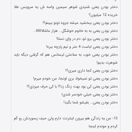
دختر بودن یعنی شنیدی شوهر سیمین واسه ش یه سرویس طلا
خریده 12 میلیون؟
دختر بودن یعنی ببخشید میشه جزوه تونو ببینم؟!
دختر بودن یعنی به به خانوم خوشگل… هزار ماشالااااااا…
دختر بودن یعنی برو تو، دم در وای نستا!
دختر بودن یعنی لباست 4 متر و نیم پارچه ببره!
دختر بودن یعنی خوب به سلامتی لیسانس هم که گرفتی دیگه باید
شوهرت بدیم!
دختر بودن یعنی کجا داری میری؟!
دختر بودن یعنی تو نمیخواد بری اونجا، من خودم میرم!
دختر بودن یعنی کی بود بهت زنگ زد؟! با کی حرف میزدی؟!
دختر بودن یعنی خیلی خودسر شدی!
دختر بودن یعنی… بقیشو شما بگید!
Doostiha.IR
13- من یه زندگی هم بیرون اینترنت دارم ولی حیف پسوردش رو گم
کردم و موندم اینجا