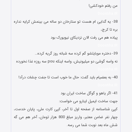
من رفتم خودکشی!
Doostiha.IR
38- یه گدایی ام هست تو ستارخان دو ساله می بینمش کرایه نداره
بره تا کرج،
پیاده هم می رفت الان نزدیکای نیویورک بود
Doostiha.IR
39- دختره موبایلشو گم کرده سه شبانه روز گریه کرده…
نه واسه گوشی دو میلیونیش، واسه اینکه pou سه روزه غذا نخورده
Doostiha.IR
40- به بعضیام باید گفت: حال ما خوب است تا جفت چشات درآد!
Doostiha.IR
41- اگر یاهو و گوگل ساخت ایران بود
جهت ساخت ایمیل اینارو می خواست:
کپی شناسنامه از صفحه اول تا آخر، کپی کارت ملی، پایان خدمت،
چهار نفر ضامن معتبر، واریز مبلغ 800 هزار تومان، آخر هم می گه
شش ماه بعد نوبت شما می رسه.