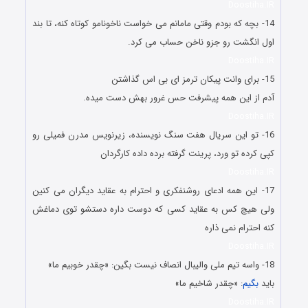
Doostiha.IR
14- بچه که بودم وقتی مامانم می خواست ناخونامو کوتاه کنه، تا بند
اول انگشت رو جزو ناخن حساب می کرد.
Doostiha.IR
15- برای وانت پیکان ترمز ای بی اس گذاشتن
آدم از این همه پیشرفت حس غرور بهش دست میده.
Doostiha.IR
16- تو این سریال هفت سنگ نویسنده، زیرنویس مدرن فمیلی رو
کپی کرده تو ورد، پرینت گرفته برده داده کارگردان
Doostiha.IR
17- این همه ادعای روشنفکری و احترام به عقاید دیگران می کنین
ولی هیچ کس به عقاید کسی که دوست داره دستشو توی دماغش
کنه احترام نمی ذاره
Doostiha.IR
18- واسه تیم ملی والیبال انصاف نیست بگین: «چقدر خوبیم ما»
باید
بگیم
: «چقدر شاخیم ما»
Doostiha.IR