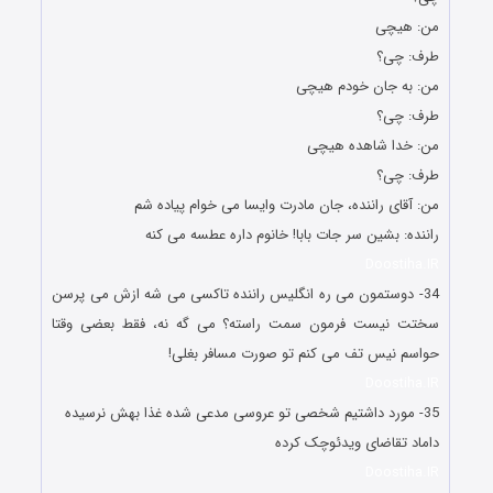
من: هیچی
طرف: چی؟
من: به جان خودم هیچی
طرف: چی؟
من: خدا شاهده هیچی
طرف: چی؟
من: آقای راننده، جان مادرت وایسا می خوام پیاده شم
راننده: بشین سر جات بابا! خانوم داره عطسه می کنه
Doostiha.IR
34- دوستمون می ره انگلیس راننده تاکسی می شه ازش می پرسن
سختت نیست فرمون سمت راسته؟ می گه نه، فقط بعضی وقتا
حواسم نیس تف می کنم تو صورت مسافر بغلی!
Doostiha.IR
35- مورد داشتیم شخصی تو عروسی مدعی شده غذا بهش نرسیده
داماد تقاضای ویدئوچک کرده
Doostiha.IR