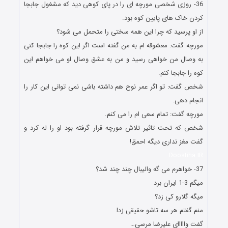
36- روزی شخصی مورچه ای را در پای کوهی دید که مشغول جابجا
کردن خاک های پایین کوه بود.
از او پرسید که چرا این همه سختی را متحمل می شود؟
مورچه گفت: معشوقه ام به من گفته است اگر این کوه را جابجا کنی
به وصال من خواهی رسید و من به عشق وصال او می خواهم این
کوه را جابجا کنم.
شخص گفت: تو اگر عمر نوح هم داشته باشی نمی توانی این کار را
انجام دهی.
مورچه گفت: تمام سعی ام را می کنم.
شخص که تحت تاثیر تلاش مورچه قرار گرفته بود او را له کرد و
گفت مغز نداری دیگه احمق!
Doostiha.IR
37- خواهرم می گه والیبال چند چند شد؟
میگم 3-1 ایران برد
میگه گلارو کی زد؟
منم گفتم هر سه تاشو حقیقی زد!
گفت وااااای علیرضا مرسی…