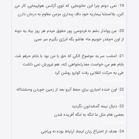
19- نمی دونم چرا این خانومایی که توی آژانس هواپیمایی کار می
کنن، بلااستثنا بیماریه خود داف پنداری مزمن مقاوم به درمان دارن
Doostiha.IR
20- من پولدار بشم به فردوسی پور حقوق میدم هر روز بیاد یه دونه
از اون «چقدر خوبیم ما» هاشو بگه انرژی بگیرم سر صبی
Doostiha.IR
21- امشب سر یه موضوع الکی که حق با من بود با بابام حرفم شد،
بابام هم می خواست معذرتخواهی کنه، هم غرورش نمی ذاشت
طی یه حرکت انقلابی رفت کولرو روشن کرد
Doostiha.IR
22- اون خنده اجباری برای حفظ آبرو بعد از زمین خوردن وحشتناکه
Doostiha.IR
23- دنبال نیمه گمشدتون نگردید
بعضی هام مثل ما لنگه به لنگه آفریده شدن
Doostiha.IR
24- هدف از اختراع زبان ایجاد ارتباط بوده نه وراجی