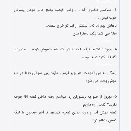
Doostiha.IR
3- سلامتی دختری که ….. وقتی فهمید وضع مالی دوس پسرش
خوب نیس ….
باهاش بهم زد که… بیشتر از اینا تو خرج نیفته…
حالا هی شما بگید دخترا بدن
Doostiha.IR
4- مورد داشتیم طرف با دنده اتومات هم خاموش کرده مدیونید
اگه فکر کنید دختر بوده
Doostiha.IR
ﺯﻧﺪﮔﯽ ﺑﻪ ﻣﻦ ﺁﻣﻮﺧﺖ ﻫﺮ ﭼﯿﺰ ﻗﯿﻤﺘﯽ ﺩﺍﺭﺩ؛ ﭘﻨﯿﺮ ﻣﺠﺎﻧﯽ ﻓﻘﻂ ﺩﺭ ﺗﻠﻪ
ﻣﻮﺵ ﯾﺎﻓﺖ ﻣﯽ ﺷﻮﺩ
Doostiha.IR
5- ﺩﯾﺮﻭﺯ ﺍﺯ ﺟﻠﻮ ﯾﻪ ﺭﺳﺘﻮﺭﺍﻥ ﺭﺩ ﻣﯿﺸﺪﻡ ﺭﻓﺘﻢ ﺩﺍﺧﻞ ﮔﻔﺘﻢ آﻗﺎ ﺟﻮﺟﻪ
ﺩﺍﺭﯾﺪ؟ ﮔﻔﺖ: ﺁﺭﻩ ﺩﺍﺭﯾﻢ
ﮔﻔﺘﻢ ﺑﻬﺶ ﺁﺏ ﻭ ﺩﻭﻧﻪ ﺑﺪﯾﻦ ﻧﻤﯿﺮه ﮐﺼﺎﻓﻂ ﺗﺎ ﺁﺧﺮ ﺧﯿﺎﺑﻮﻥ ﺑﺎ ﻟﻨﮕﻪ
ﮐﻔﺶ ﺩﻧﺒﺎﻟﻢ ﮐﺮﺩ!
Doostiha.IR