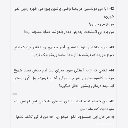
لطیفه های بامزه و سرکاری فیس بوک
42- آیا می دونستین مریخیا وختی پاشون پیچ می خوره زمین نمی
خورن؟
مریخ می خورن!
من برم پیِ اکتشافات بعدیم. چقدر باهوشم خدایا ممنونم ازت!
Doostiha.IR
43- مورد داشتیم طرف لقمه ی آخر سحری رو اینقدر نزدیک اذان
صبح خورده که فرشته ها از خدا تقاضا ویدئو چک کردن!
لطیفه های بامزه و سرکاری فیس بوک
44- اینایی که از یه آهنگی حرف میزنن بعد آدم یادش نمیاد شروع
میکنن کلشوخوندن و هر چی میگی آهان فهمیدم وِل کُن نیستن
اینا بیمه درمانی بهشون تعلق میگیره؟
لطیفه های بامزه و سرکاری فیس بوک
45- من خسته شدم اینقد به این احسان علیخانی اس ام اس زدم
منو دعوت کنه ماه عسل
به هر حال این جــــوونا الگو میخوان، آخه من تا کی کشف نشم؟!
Doostiha.IR