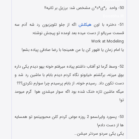
50- واحد ر*ی*د*ن مشخص شد: برزیل بر ثانیه!!
Doostiha.IR
51- ﺩﺧﺘﺮﻩ ﺑﺎ ﺍﻭﻥ
ﻫﯿﮑﻠﺶ
ﺍﮔﻪ ﺍﺯ ﺟﻠﻮ ﺗﻠﻮﯾﺰﯾﻮﻥ ﺭﺩ ﺷﻪ ﺁﺩﻡ ﺳﻪ
ﻗﺴﻤﺖ ﺳﺮﯾﺎﻟﻮ ﺍﺯ ﺩﺳﺖ ﻣﯿﺪﻩ ﺑﻌﺪ ﺍﻭﻣﺪﻩ تو پیجش ﻧﻮﺷﺘﻪ:
Work at Modeling
یا امام زمان یا ظهور کن یا من همینجا با رضا صادقی پیاده بشم!
لطیفه های بامزه و سرکاری فیس بوک
52- وسط گرما تو آفتاب داشتم پیاده میرفتم خونه یهو دیدم یکی داره
بوق میزنه، برگشتم خیابونو نگاه کردم دیدم بابام با ماشین رد شد و
دست تکون داد. رسیدم خونه، از بابام پرسیدم چرا سوارم نکردی؟؟؟
میگه ماشین تازه خنک شده بود اگه سوار میشدی هوا گرم میومد
تو!
لطیفه های بامزه و سرکاری فیس بوک
53- پسورد وایرلسمو 2 روزه عوض کردم کلن محبوبیتمو تو همسایه
ها از دست دادم!
یکی یکی سردو سردتر میشن…