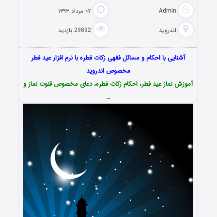
Admin
۰۷ مرداد ۱۳۹۳
اندروید
29892 بازدید
آشنایی با احکام و مسائل فقهی زکات فطره با نرم افزار عید فطر
مخصوص اندروید
آموزش نماز عید فطر، احکام زکات فطره، دعای مخصوص قنوت نماز و
…