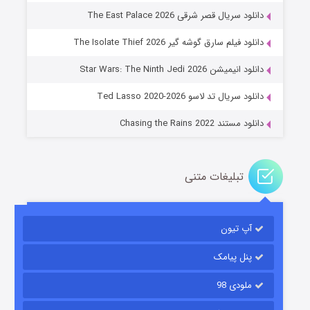
دانلود سریال قصر شرقی The East Palace 2026
دانلود فیلم سارق گوشه گیر The Isolate Thief 2026
جادوگری در مغولستان
دانلود انیمیشن Star Wars: The Ninth Jedi 2026
14 (زیرنویس)
قسمت
منتشر شد
دانلود سریال تد لاسو Ted Lasso 2020-2026
دانلود مستند Chasing the Rains 2022
تبلیغات متنی
آپ تیون
باب اسفنجی فصل ۱۷
6 (زیرنویس)
قسمت
منتشر شد
پنل پیامک
ملودی 98