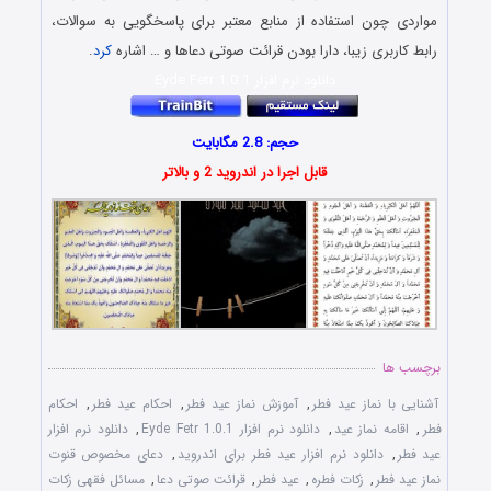
مواردی چون استفاده از منابع معتبر برای پاسخگویی به سوالات،
رابط کاربری زیبا، دارا بودن قرائت صوتی دعاها و … اشاره
کرد
.
دانلود نرم افزار Eyde Fetr 1.0.1
حجم: 2.8 مگابایت
قابل اجرا در اندروید 2 و بالاتر
برچسب ها
آشنایی با نماز عید فطر
,
آموزش نماز عید فطر
,
احکام عید فطر
,
احکام
فطر
,
اقامه نماز عید
,
دانلود نرم افزار Eyde Fetr 1.0.1
,
دانلود نرم افزار
عید فطر
,
دانلود نرم افزار عید فطر برای اندروید
,
دعای مخصوص قنوت
نماز عید فطر
,
زکات فطره
,
عید فطر
,
قرائت صوتی دعا
,
مسائل فقهی زکات