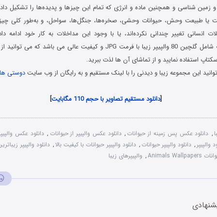
 و زمین‌ شناسی و همچنین ماده و انرژی که تمام این چیزها و پدیده‌ها را تشکیل داد
یا طبیعت وحش، حیوانات وحشی، صخره‌ها، جنگل‌ها، سواحل، و به‌طور کلی چیزها
لات انسانی تغییر چندانی نکرده‌اند، یا با وجود این مداخلات به کار خود ادامه دا
والپیپرهای حیوانات شامل گلچین 80 والپیپر زیبا با فرمت JPG و کیفیت عالی می ب
سکتاپ استفاده نمایید و از تماشای آن ها لذت ببرید.
انید این مجموعه زیبا و دیدنی را با لینک مستقیم و به رایگان از وب سایت
دوستی ها
World of Beautiful Animals Wallpapers
[
دانلود مستقیم تصاویر با حجم 110 مگابایت
]
ا
,
دانلود عکس پس زمینه از حیوانات
,
دانلود عکس والپیپر از حیوانات
,
دانلود عکس والپیپر
د والپیپر
,
دانلود والپیپر حیوانات
,
دانلود والپیپر حیوانات با کیفیت بالا
,
دانلود والپیپر زیباتری
Animals Wallpa
,
والپیپرهای زیبا
شنهادی