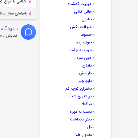
آشنایی با انواع ک
حیثیت گمشده
خائن کشی
راهنمای فعال سازی کیفیت R
خاتون
خجالت نکش
۲
دیدگاه 
خسوف
نمایش / م
خواب زده
خوب بد جلف
خون سرد
دادزن
داریوش
داوینچیز
دختران کوچه غم
در انتهای شب
دراکولا
دست به مهره
دفتر یادداشت
دل
دندون طلا