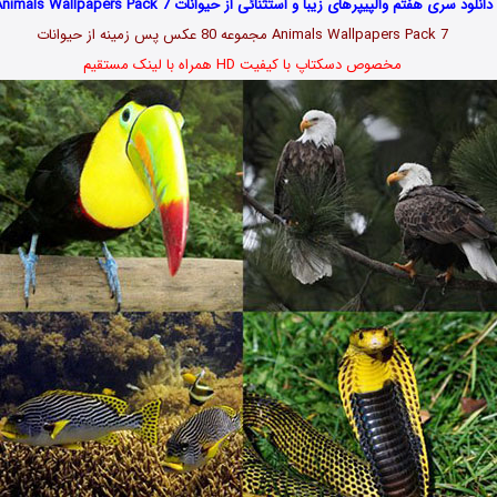
دانلود سری هفتم والپیپرهای زیبا و استثنائی از حیوانات Animals Wallpapers Pack 7
Animals Wallpapers Pack 7 مجموعه 80 عکس پس زمینه از حیوانات
مخصوص دسکتاپ با کیفیت HD همراه با لینک مستقیم