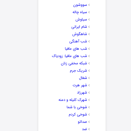
سووشون
سیاه چاله
سیاوش
شام ایرانی
شاهگوش
شب آهنگی
شب های مافیا
شب های مافیا: زودیاک
شبکه مخفی زنان
شریک جرم
شغال
شهر هرت
شهرزاد
شهرک کلیله و دمنه
شوخی با شما
شوخی کردم
صداتو
ضد