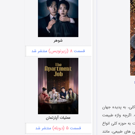
شوهر
۸ (زیرنویس)
قسمت
منتشر شد
لی، به پدیده جهان
. اگرچه واژه طبیعت
عملیات آپارتمان
 به حوزه کلی انواع
۵ (دوبله)
قسمت
منتشر شد
ی‌ های طبیعی، مانند