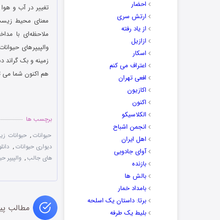
احضار
تغییر در آب‌ و هوا
ارتش سری
معنای محیط زیست 
از یاد رفته
ملاحظه‌ای با مداخ
ازازیل
اسکار
زمینه و بک گراند د
اعتراف می کنم
هم اکنون شما می تو
افعی تهران
اکازیون
اکنون
الکلاسیکو
برچسب ها
انجمن اشباح
حیوانات
,
حیوانات زیب
اهل ایران
دیواری حیوانات
,
دانلو
آوای جادویی
های جالب
,
والپیپر حیوانات pers
بازنده
بالش ها
بامداد خمار
برتا: داستان یک اسلحه
مطالب پی
بلیط یک‌‌ طرفه