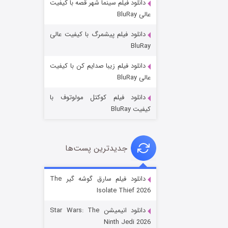
دانلود فیلم سینما شهر قصه با کیفیت
عالی BluRay
دانلود فیلم پیشمرگ با کیفیت عالی
BluRay
دانلود فیلم زیبا صدایم کن با کیفیت
جادوگری در مغولستان
عالی BluRay
۱۴ (زیرنویس)
قسمت
منتشر شد
دانلود فیلم کوکتل مولوتوف با
کیفیت BluRay
جدیدترین پست‌ها
دانلود فیلم سارق گوشه گیر The
Isolate Thief 2026
باب اسفنجی فصل ۱۷
دانلود انیمیشن Star Wars: The
۶ (زیرنویس)
قسمت
منتشر شد
Ninth Jedi 2026