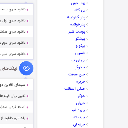
بوی خون
دانلود سری بیست و نهم 
بی گناه
پدر گواردیولا
دانلود سری اول والپیپرها
پدرخوانده
پوست شیر
دانلود سری هشتم والپیپرها
پیشگو
دانلود سری دوم والپیپر ا
پیکولو
تاسیان
دانلود سری سی و سوم والپ
تی ان تی
جادوگر
لینک‌های 
جان سخت
جزیره
سینمای آنلاین دو
جنگل آسفالت
جوکر
تغییر زبان فیلم‌ها
جیران
اضافه کردن صدای 
چهره شو
چیدمانه
راهنمای دانلود ا
حرفه ای