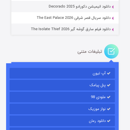
دانلود انیمیشن دکورادو Decorado 2025
۲ (زیرنویس)
قسمت
منتشر شد
دانلود سریال قصر شرقی The East Palace 2026
دانلود فیلم سارق گوشه گیر The Isolate Thief 2026
تبلیغات متنی
آپ تیون
مردگان متحرک: شهر مرده ۳
۲ (زیرنویس)
قسمت
منتشر شد
پنل پیامک
ملودی 98
نواز موزیک
دانلود رمان