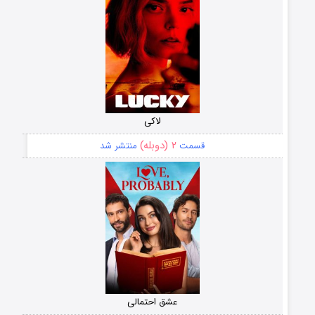
لاکی
۲ (دوبله)
قسمت
منتشر شد
عشق احتمالی