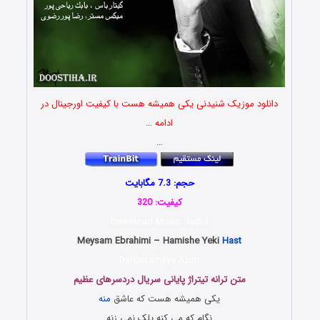
دانلود موزیک شنیدنی یکی همیشه هست با کیفیت اورجینال در
ادامه …
…
حجم: 7.3 مگابایت
کیفیت: 320
Download Music Jadid
Meysam Ebrahimi – Hamishe Yeki
Hast
Dardesarhaye Azim
متن ترانه تیتراژ پایانی سریال دردسرهای عظیم
یکی همیشه هست که عاشق
منه
نگام که می کنه پلک نمی زنه