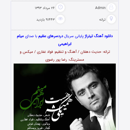
Admin
۲۶ مرداد ۱۳۹۳
ترانه
۹۱۴۴۳ بازدید
دانلود آهنگ تیتراژ
پایانی سریال
دردسرهای عظیم
با صدای
میثم
ابراهیمی
ترانه: حدیث دهقان / آهنگ و تنظیم: فواد غفاری / میکس و
مسترینگ: رضا پور رضوی