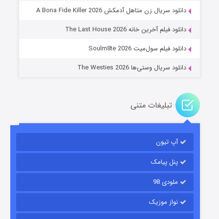
دانلود سریال زن متاهل آدمکش A Bona Fide Killer 2026
۲ (زیرنویس)
قسمت
منتشر شد
دانلود فیلم آخرین خانه The Last House 2026
دانلود فیلم سول‌میت Soulm8te 2026
دانلود سریال وستی‌ها The Westies 2026
تبلیغات متنی
مردگان متحرک: شهر مرده ۳
۲ (زیرنویس)
قسمت
منتشر شد
آپ تیون
پنل پیامک
ملودی 98
نواز موزیک