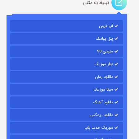
تبلیغات متنی
مردگان متحرک: شهر مرده ۳
۲ (زیرنویس)
قسمت
منتشر شد
آپ تیون
پنل پیامک
ملودی 98
نواز موزیک
دانلود رمان
میفا موزیک
شکست استوارت در نجات جهان
دانلود آهنگ
۷ (زیرنویس)
قسمت
منتشر شد
دانلود ریمکس
موزیک جدید پاپ