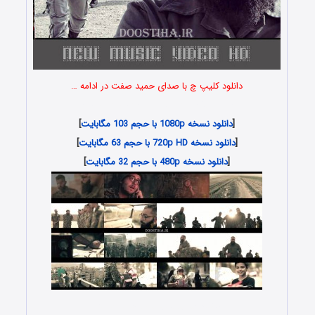
دانلود کلیپ چ با صدای حمید صفت در ادامه …
New Music Video – Hamid Sefat – Che
[
دانلود نسخه 1080p با حجم 103 مگابایت
]
[
دانلود نسخه 720p HD با حجم 63 مگابایت
]
[
دانلود نسخه 480p با حجم 32 مگابایت
]
دانلود موزیک ویدئوی حمید صفت