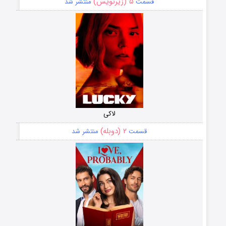
۵ (زیرنویس)
قسمت
منتشر شد
لاکی
۲ (دوبله)
قسمت
منتشر شد