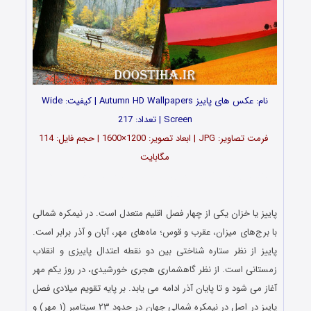
نام: عکس های پاییز Autumn HD Wallpapers | کیفیت: Wide
Screen | تعداد: 217
فرمت تصاویر: JPG | ابعاد تصویر: 1200×1600 | حجم فایل: 114
مگابایت
دانلود رایگان والپیپر از فصل زیبای پاییز Autumn Wallpapers با
لینک مستقیم
پاییز یا خزان یکی از چهار فصل اقلیم متعدل است. در نیمکره شمالی
با برج‌های میزان، عقرب و قوس؛ ماه‌های مهر، آبان و آذر برابر است.
پاییز از نظر ستاره‌ شناختی بین دو نقطه اعتدال پاییزی و انقلاب
زمستانی است. از نظر گاهشماری هجری خورشیدی، در روز یکم مهر
آغاز می‌ شود و تا پایان آذر ادامه می‌ یابد. بر پایه تقویم میلادی فصل
پاییز در اصل در نیمکره شمالی جهان در حدود ۲۳ سپتامبر (۱ مهر) و