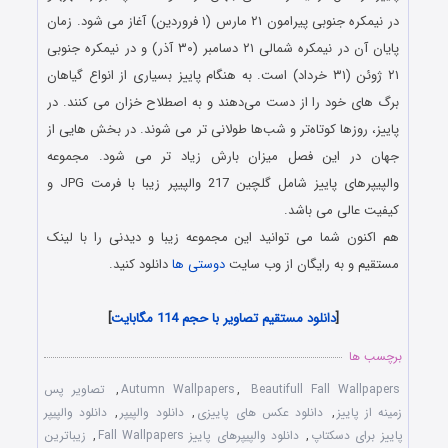
در نیمکره جنوبی پیرامون ۲۱ مارس (۱ فروردین) آغاز می‌ شود. زمان
پایان آن در نیمکره شمالی ۲۱ دسامبر (۳۰ آذر) و در نیمکره جنوبی
۲۱ ژوئن (۳۱ خرداد) است. به هنگام پاییز بسیاری از انواع گیاهان
برگ‌ های خود را از دست می‌دهند و به‌ اصطلاح خزان می‌ کنند. در
پاییز، روزها کوتاه‌تر و شب‌ها طولانی‌ تر می‌ شوند. در بخش‌ هایی از
جهان در این فصل میزان بارش زیاد تر می‌ شود. مجموعه
والپیپرهای پاییز شامل گلچین 217 والپیپر زیبا با فرمت JPG و
کیفیت عالی می باشد.
هم اکنون شما می توانید این مجموعه زیبا و دیدنی را با لینک
مستقیم و به رایگان از وب سایت
دوستی ها
دانلود کنید.
Beautifull Fall Wallpapers
[
دانلود مستقیم تصاویر با حجم 114 مگابایت
]
برچسب ها
Beautifull Fall Wallpapers
,
Autumn Wallpapers
,
تصاویر پس
زمینه از پاییز
,
دانلود عکس های پاییزی
,
دانلود والپیپر
,
دانلود والپیپر
پاییز برای دسکتاپ
,
دانلود والپیپرهای پاییز Fall Wallpapers
,
زیباترین