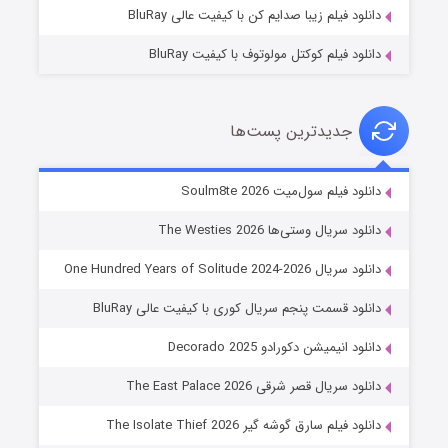
دانلود فیلم زیبا صدایم کن با کیفیت عالی BluRay
دانلود فیلم کوکتل مولوتوف با کیفیت BluRay
جدیدترین پست‌ها
خاندان اژدها فصل ۳
دانلود فیلم سول‌میت Soulm8te 2026
۶ (زیرنویس)
قسمت
منتشر شد
دانلود سریال وستی‌ها The Westies 2026
دانلود سریال One Hundred Years of Solitude 2024-2026
دانلود قسمت پنجم سریال کوری با کیفیت عالی BluRay
دانلود انیمیشن دکورادو Decorado 2025
دانلود سریال قصر شرقی The East Palace 2026
دانلود فیلم سارق گوشه گیر The Isolate Thief 2026
جادوگری در مغولستان