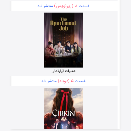
۸ (زیرنویس)
قسمت
منتشر شد
عملیات آپارتمان
۵ (دوبله)
قسمت
منتشر شد