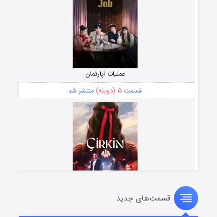
عملیات آپارتمان
۵ (دوبله)
قسمت
منتشر شد
قسمت‌های جدید
سریال زشت
۲ (زیرنویس)
قسمت
منتشر شد