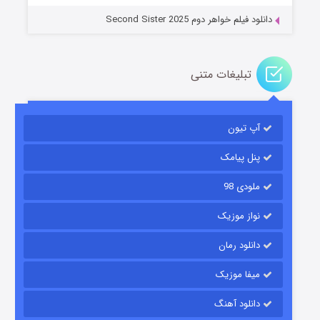
دانلود فیلم خواهر دوم Second Sister 2025
تبلیغات متنی
باب اسفنجی فصل ۱۷
آپ تیون
۶ (زیرنویس)
قسمت
منتشر شد
پنل پیامک
ملودی 98
نواز موزیک
دانلود رمان
میفا موزیک
رویایی برای تو
دانلود آهنگ