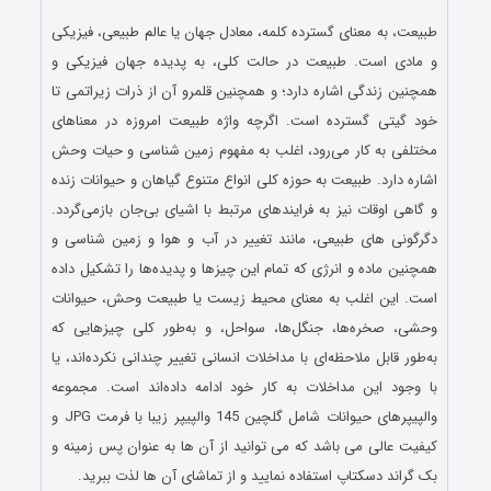
…
طبیعت، به معنای گسترده کلمه، معادل جهان یا عالم طبیعی، فیزیکی
و مادی است. طبیعت در حالت کلی، به پدیده جهان فیزیکی و
همچنین زندگی اشاره دارد؛ و همچنین قلمرو آن از ذرات زیراتمی تا
خود گیتی گسترده‌ است. اگرچه واژه طبیعت امروزه در معناهای
مختلفی به کار می‌رود، اغلب به مفهوم زمین‌ شناسی و حیات وحش
اشاره دارد. طبیعت به حوزه کلی انواع متنوع گیاهان و حیوانات زنده
و گاهی اوقات نیز به فرایندهای مرتبط با اشیای بی‌جان بازمی‌گردد.
دگرگونی‌ های طبیعی، مانند تغییر در آب‌ و هوا و زمین‌ شناسی و
همچنین ماده و انرژی که تمام این چیزها و پدیده‌ها را تشکیل داده‌
است. این اغلب به معنای محیط زیست یا طبیعت وحش، حیوانات
وحشی، صخره‌ها، جنگل‌ها، سواحل، و به‌طور کلی چیزهایی که
به‌طور قابل ملاحظه‌ای با مداخلات انسانی تغییر چندانی نکرده‌اند، یا
با وجود این مداخلات به کار خود ادامه داده‌اند است. مجموعه
والپیپرهای حیوانات شامل گلچین 145 والپیپر زیبا با فرمت JPG و
کیفیت عالی می باشد که می توانید از آن ها به عنوان پس زمینه و
بک گراند دسکتاپ استفاده نمایید و از تماشای آن ها لذت ببرید.