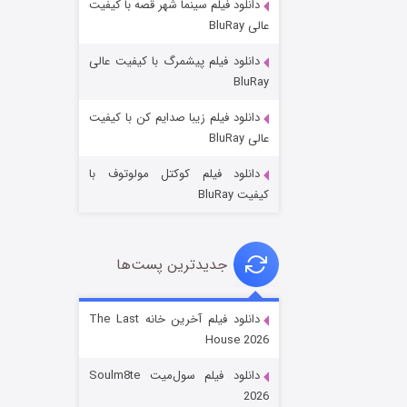
دانلود فیلم سینما شهر قصه با کیفیت
عالی BluRay
دانلود فیلم پیشمرگ با کیفیت عالی
BluRay
دانلود فیلم زیبا صدایم کن با کیفیت
جادوگری در مغولستان
عالی BluRay
۱۴ (زیرنویس)
قسمت
منتشر شد
دانلود فیلم کوکتل مولوتوف با
کیفیت BluRay
جدیدترین پست‌ها
دانلود فیلم آخرین خانه The Last
House 2026
باب اسفنجی فصل ۱۷
دانلود فیلم سول‌میت Soulm8te
۶ (زیرنویس)
قسمت
منتشر شد
2026