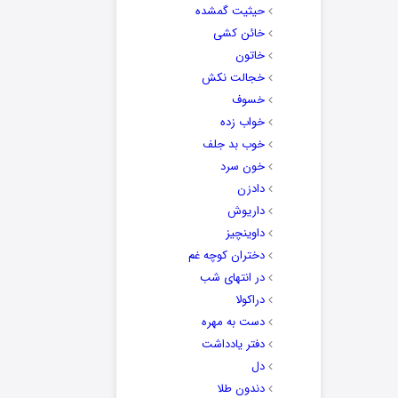
حیثیت گمشده
خائن کشی
خاتون
خجالت نکش
خسوف
خواب زده
خوب بد جلف
خون سرد
دادزن
داریوش
داوینچیز
دختران کوچه غم
در انتهای شب
دراکولا
دست به مهره
دفتر یادداشت
دل
دندون طلا