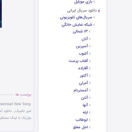
بازی موبایل
دانلود سریال ایرانی
سریال‌های تلویزیونی
شبکه نمایش خانگی
۱۳ شمالی
آبان
آسپرین
آشوب
آفتاب پرست
آقازاده
آکتور
آمرلی
آمستردام
برچسب ها
آنتن
ownload New Song
آنها
امیر تاجیک
,
دانلود آ
ابله
موزیک با لینک مستقی
ابوطالب
اجل معلق