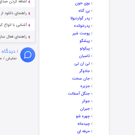
اضافه کردن صدای 
بوی خون
بی گناه
راهنمای دانلود ا
پدر گواردیولا
آشنایی با انواع ک
پدرخوانده
پوست شیر
راهنمای فعال سازی کیفیت R
پیشگو
پیکولو
۱
دیدگاه 
تاسیان
نمایش / م
تی ان تی
جادوگر
جان سخت
جزیره
جنگل آسفالت
جوکر
جیران
چهره شو
چیدمانه
حرفه ای