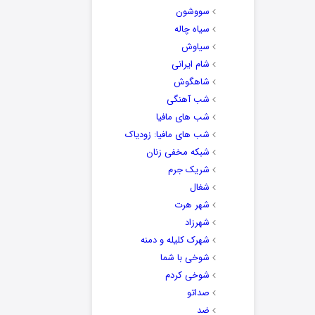
سووشون
سیاه چاله
سیاوش
شام ایرانی
شاهگوش
شب آهنگی
شب های مافیا
شب های مافیا: زودیاک
شبکه مخفی زنان
شریک جرم
شغال
شهر هرت
شهرزاد
شهرک کلیله و دمنه
شوخی با شما
شوخی کردم
صداتو
ضد