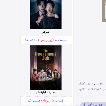
شوهر
۸ (زیرنویس)
قسمت
منتشر شد
ز راه پره
,
دانلود آهنگ
ا کیفیت 320
,
دانلود
عملیات آپارتمان
۵ (دوبله)
قسمت
منتشر شد