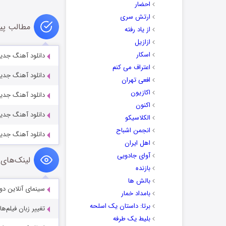
احضار
ارتش سری
مطالب پی
از یاد رفته
ازازیل
اسکار
دانلود آهنگ جدید
اعتراف می کنم
دانلود آهنگ جدی
افعی تهران
اکازیون
دانلود آهنگ جدید
اکنون
دانلود آهنگ جدی
الکلاسیکو
انجمن اشباح
دانلود آهنگ جدید
اهل ایران
آوای جادویی
لینک‌های 
بازنده
بالش ها
سینمای آنلاین دو
بامداد خمار
برتا: داستان یک اسلحه
تغییر زبان فیلم‌ها
بلیط یک‌‌ طرفه