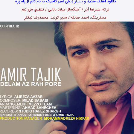
دانلود آهنگ جدید
و بسیار زیبای
امیر تاجیک
به نام
دلم از راه پره
ترانه: علیرضا آذر / آهنگساز: میلاد بابایی / تنظیم: مزو نیم
مسترینگ: احمد صانقه / مدیر تولید: محمدرضا نیکفر