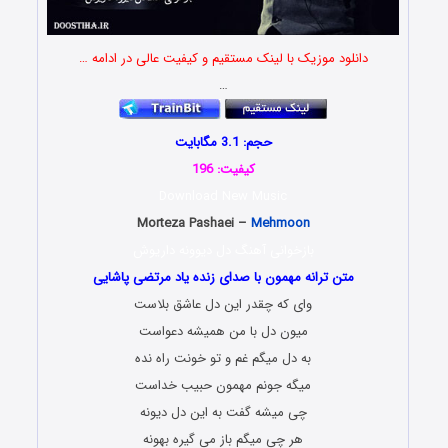
دانلود موزیک با لینک مستقیم و کیفیت عالی در ادامه …
…
حجم: 3.1 مگابایت
کیفیت: 196
Download New Music
Morteza Pashaei –
Mehmoon
بازخوانی آهنگ دل دیوونه داریوش
متن ترانه مهمون با صدای زنده یاد مرتضی پاشایی
وای که چقدر این دل عاشق بلاست
میون دل با من همیشه دعواست
به دل میگم غم و تو خونت راه نده
میگه جونم مهمون حبیب خداست
چی میشه گفت به این دل دیونه
هر چی میگم باز می گیره بهونه