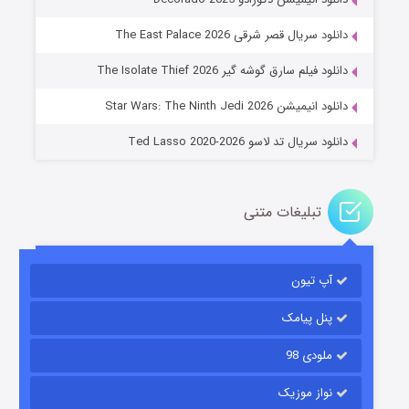
دانلود سریال قصر شرقی The East Palace 2026
جادوگری در مغولستان
دانلود فیلم سارق گوشه گیر The Isolate Thief 2026
۱۴ (زیرنویس)
قسمت
منتشر شد
دانلود انیمیشن Star Wars: The Ninth Jedi 2026
دانلود سریال تد لاسو Ted Lasso 2020-2026
تبلیغات متنی
آپ تیون
باب اسفنجی فصل ۱۷
۶ (زیرنویس)
قسمت
منتشر شد
پنل پیامک
ملودی 98
نواز موزیک