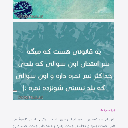
برچسب ها
اس ام اس تصویری
,
اس ام اس های بامزه
,
ایرانی
,
بامزه
,
تاپیپوگرافی
طنز
,
جملات بامزه و خلاقانه
,
جملات بامزه و خنده دار
,
جملات خنده دار و