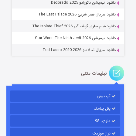
دانلود انیمیشن دکورادو Decorado 2025
دانلود سریال قصر شرقی The East Palace 2026
جادوگری در مغولستان
دانلود فیلم سارق گوشه گیر The Isolate Thief 2026
۱۴ (زیرنویس)
قسمت
منتشر شد
دانلود انیمیشن Star Wars: The Ninth Jedi 2026
دانلود سریال تد لاسو Ted Lasso 2020-2026
تبلیغات متنی
آپ تیون
باب اسفنجی فصل ۱۷
۶ (زیرنویس)
قسمت
منتشر شد
پنل پیامک
ملودی 98
نواز موزیک