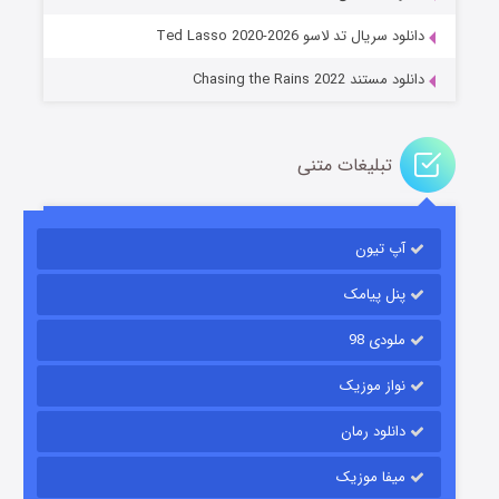
۱۴ (زیرنویس)
قسمت
منتشر شد
دانلود سریال تد لاسو Ted Lasso 2020-2026
دانلود مستند Chasing the Rains 2022
تبلیغات متنی
آپ تیون
باب اسفنجی فصل ۱۷
۶ (زیرنویس)
قسمت
منتشر شد
پنل پیامک
ملودی 98
نواز موزیک
دانلود رمان
میفا موزیک