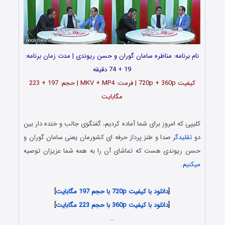
نام برنامه: مناظره سامان گوران و حسن ریوندی | مدت زمان برنامه:
19 + 74 دقیقه
کیفیت 720p + 360p | فرمت: MKV + MP4 | حجم: 197 + 223
مگابایت
دانلود رایگان کلیپ مناظره سامان گوران و حسن ریوندی
کلیپی که امروز برای شما آماده کردیم، گفتگوی جالب و خنده دار بین
دو
تقلیدگر
صدا و طنز پرداز حرفه ای کشورمان یعنی سامان گوران و
حسن ریوندی هست که تماشای آن را به همه شما عزیزان توصیه
میکنیم
.
دانلود رایگان با کیفیت اچ دی
[
دانلود با کیفیت 720p با حجم 197 مگابایت
]
[
دانلود با کیفیت 360p با حجم 223 مگابایت
]
…