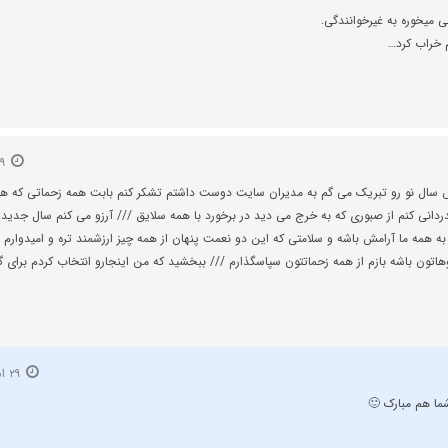
 میخوره به غیرخوانندگی.
 خراب کرد…
۲۹ اسفند ۱۳۹۳
 سال نو رو تبریک می گم به مدیران سایت دوست داشتم تشکر کنم بابت همه زحماتی که ه
دانی کنم از صبوری که به خرج می دید در برخورد با همه سلایق /// آرزو می کنم سال جدید 
ه همه ما آرامش باشه و سلامتی که این دو نعمت پنهان از همه چیز ارزشمند تره و امیدوارم
هاتون باشه بازم از همه زحماتتون سپاسگذارم /// ببخشید که من اینجارو انتخاب کردم برای 
۲۹ اسفند ۱۳۹۳
ما هم مبارک 🙂