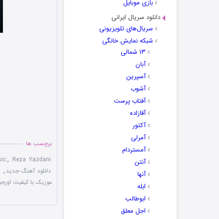
بازی موبایل
دانلود سریال ایرانی
سریال‌های تلویزیونی
شبکه نمایش خانگی
۱۳ شمالی
آبان
آسپرین
آشوب
آفتاب پرست
آقازاده
آکتور
آمرلی
برچسب ها
آمستردام
ic
,
Reza Yazdani
آنتن
دانلود آهنگ جدید
,
د
آنها
موزیک با کیفیت اورجی
ابله
ابوطالب
اجل معلق