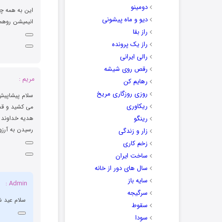
دومینو
این به همه چی
دیو و ماه پیشونی
انیمیشن روهم
راز بقا
راز یک پرونده
رالی ایرانی
رقص روی شیشه
مریم :
رهایم کن
روزی روزگاری مریخ
سلام پیشاپیش
ریکاوری
می کشید و قدر
رینگو
هدیه خداوند ب
رسیدن به آرزو
زار و زندگی
زخم کاری
ساخت ایران
سال های دور از خانه
سایه باز
Admin :
سرگیجه
سلام عید ش
سقوط
سودا