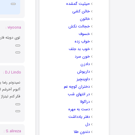
حیثیت گمشده
خائن کشی
خاتون
خجالت نکش
viyoona :
خسوف
توی دوبله فارسی big hero 6 رضا یزدانی آهنگش رو خونده برا همین اسمش ر
خواب زده
خوب بد جلف
خون سرد
دادزن
داریوش
DJ Lindo :
داوینچیز
نمیدونم رضا ی
دختران کوچه غم
آلبوم آخرشم 
در انتهای شب
فکر کنم تیتراژ کارتون  toon
دراکولا
دست به مهره
دفتر یادداشت
دل
S.alireza :
دندون طلا