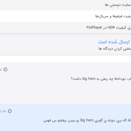
ز سایت دوستی ها
یفیت فیلم‌ها و سریال‌ها
HD در PotPlayer
ارسال شده است
خفی کردن دیدگاه ها
۲۷ اسفند ۱۳۹۳
د!حالا چه ربطی به big hero داشت؟
۲۷ اسفند ۱۳۹۳
 دوبله ی گلوری big hero رو ببینی ربطشو می فهمی