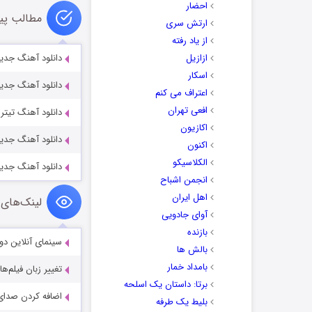
احضار
مطالب پی
ارتش سری
از یاد رفته
ازازیل
دانلود آهنگ جدی
اسکار
دانلود آهنگ جدید
اعتراف می کنم
افعی تهران
دانلود آهنگ تیترا
اکازیون
دانلود آهنگ جدید 
اکنون
الکلاسیکو
دانلود آهنگ جدید
انجمن اشباح
اهل ایران
لینک‌های 
آوای جادویی
بازنده
سینمای آنلاین دو
بالش ها
بامداد خمار
تغییر زبان فیلم‌ها
برتا: داستان یک اسلحه
اضافه کردن صدای 
بلیط یک‌‌ طرفه