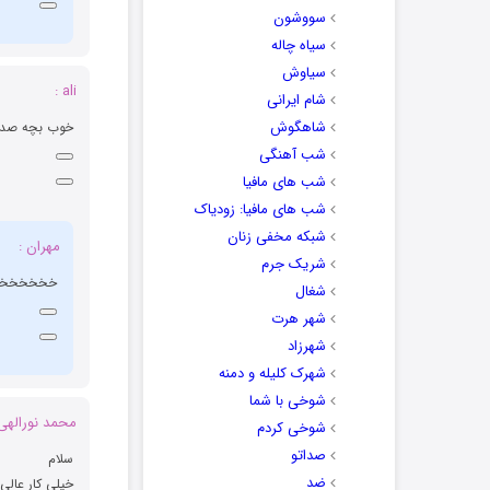
سووشون
سیاه چاله
سیاوش
ali :
شام ایرانی
شاهگوش
خوب بچه صدا ای
شب آهنگی
شب های مافیا
شب های مافیا: زودیاک
شبکه مخفی زنان
مهران :
شریک جرم
خخخخخخ
شغال
شهر هرت
شهرزاد
شهرک کلیله و دمنه
شوخی با شما
محمد نورالهی 
شوخی کردم
صداتو
سلام
ضد
خیلی کار عالی