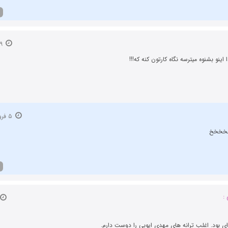
۲۹ اسفند ۱۳۹۳
نو بشنوه میترسه نگاه کارتون کنه که!!!
۵ فروردین ۱۳۹۴
خخخخ
:
‌ای بود. اغلب ترانه های مهدی ایوبی را دوست دارم.