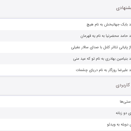
شنهادی
د بابک جهانبخش به نام هیچ
 حامد محضرنیا به نام یه قهرمان
ژ پایانى تئاتر کلنل با صدای سالار عقیلی
بنیامین بهادری به نام تو که عید منی
 علیرضا روزگار به نام دریای چشمات
کاربردی
ستی‌ها
ی دو زبانه
دوبله به ویدئو