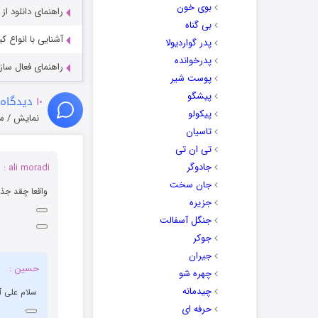
بوی خون
راهنمای دانلود ا
بی گناه
آشنایی با انواع ک
پدر گواردیولا
پدرخوانده
راهنمای فعال سازی کیفیت R
پوست شیر
پیشگو
۱۰
دیدگاه 
پیکولو
نمایش / م
تاسیان
تی ان تی
جادوگر
ali moradi :
جان سخت
واقعا چقد جذاب نبو
جزیره
جنگل آسفالت
جوکر
جیران
حسین :
چهره شو
چیدمانه
سلام علی آقا اگه بری
حرفه ای