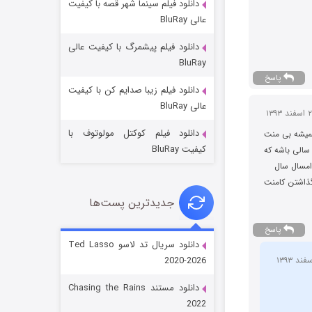
دانلود فیلم سینما شهر قصه با کیفیت
عالی BluRay
دانلود فیلم پیشمرگ با کیفیت عالی
BluRay
پاسخ
دانلود فیلم زیبا صدایم کن با کیفیت
جادوگری در مغولستان
عالی BluRay
14 (زیرنویس)
قسمت
منتشر شد
دانلود فیلم کوکتل مولوتوف با
میشه بی منت
کیفیت BluRay
سالی باشه که
 امسال سال
گذاشتن کامنت
جدیدترین پست‌ها
پاسخ
دانلود سریال تد لاسو Ted Lasso
2020-2026
باب اسفنجی فصل ۱۷
دانلود مستند Chasing the Rains
6 (زیرنویس)
قسمت
منتشر شد
2022