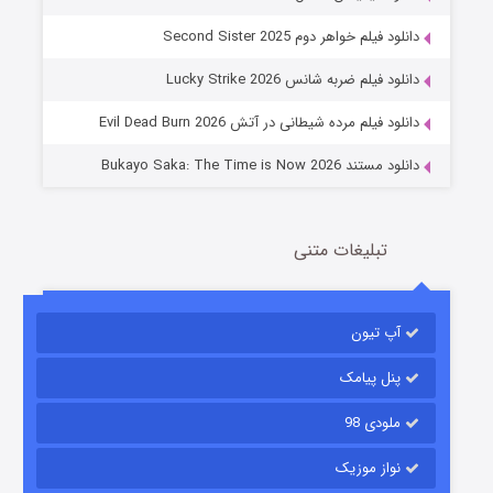
جادوگری در مغولستان
دانلود فیلم خواهر دوم Second Sister 2025
14 (زیرنویس)
قسمت
منتشر شد
دانلود فیلم ضربه شانس Lucky Strike 2026
دانلود فیلم مرده شیطانی در آتش Evil Dead Burn 2026
دانلود مستند Bukayo Saka: The Time is Now 2026
تبلیغات متنی
باب اسفنجی فصل ۱۷
آپ تیون
6 (زیرنویس)
قسمت
منتشر شد
پنل پیامک
ملودی 98
نواز موزیک