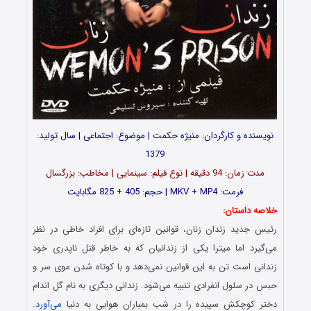
نویسنده و کارگردان: منیژه حکمت | موضوع: اجتماعی | سال تولید:
1379
مدت زمان: 94 دقیقه | نوع فیلم: سینمایی | مخاطب: بزرگسال
فرمت: MKV + MP4 | حجم: 405 + 825 مگابایت
خلاصه داستان:
رئیس جدید زندان زنان، قوانین تازه‌ای برای افراد خاطی در نظر
می‌گیرد اما میترا یکی از زندانیان که به خاطر قتل ناپدری خود
زندانی است تن به این قوانین نمی‌دهد و با کوتاه شدن موی سر و
حبس در سلول انفرادی تنبیه می‌شود. زندانی دیگری به نام گل اندام
دختر کوچکش سپیده را در شب بمباران هوایی به دنیا
می‌آورد
.