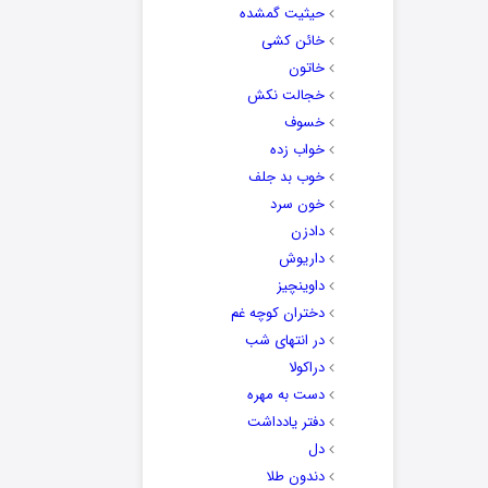
حیثیت گمشده
خائن کشی
خاتون
خجالت نکش
خسوف
خواب زده
خوب بد جلف
خون سرد
دادزن
داریوش
داوینچیز
دختران کوچه غم
در انتهای شب
دراکولا
دست به مهره
دفتر یادداشت
دل
دندون طلا