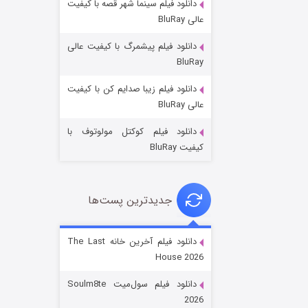
دانلود فیلم سینما شهر قصه با کیفیت
عالی BluRay
دانلود فیلم پیشمرگ با کیفیت عالی
BluRay
دانلود فیلم زیبا صدایم کن با کیفیت
جادوگری در مغولستان
عالی BluRay
۱۴ (زیرنویس)
قسمت
منتشر شد
دانلود فیلم کوکتل مولوتوف با
کیفیت BluRay
جدیدترین پست‌ها
دانلود فیلم آخرین خانه The Last
House 2026
باب اسفنجی فصل ۱۷
دانلود فیلم سول‌میت Soulm8te
۶ (زیرنویس)
قسمت
منتشر شد
2026