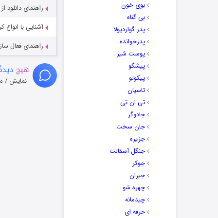
بوی خون
راهنمای دانلود ا
بی گناه
آشنایی با انواع ک
پدر گواردیولا
پدرخوانده
راهنمای فعال سازی کیفیت R
پوست شیر
پیشگو
هیچ
دیدگا
پیکولو
نمایش / م
تاسیان
تی ان تی
جادوگر
جان سخت
جزیره
جنگل آسفالت
جوکر
جیران
چهره شو
چیدمانه
حرفه ای