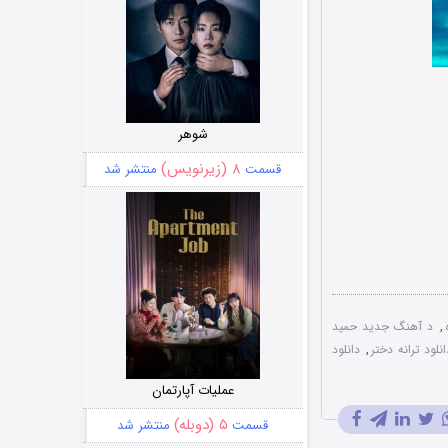
شوهر
۸ (زیرنویس)
قسمت
منتشر شد
,
د آهنگ جدید حمید
انلود ترانه دختر
,
دانلود
عملیات آپارتمان
۵ (دوبله)
قسمت
منتشر شد