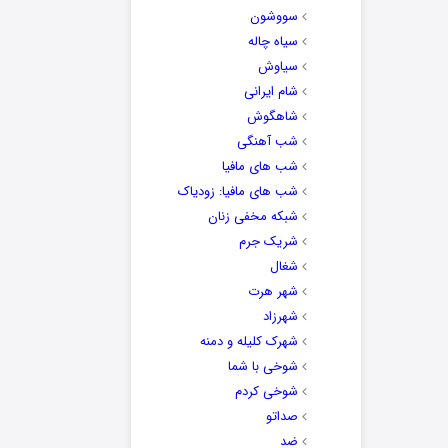
سووشون
سیاه چاله
سیاوش
شام ایرانی
شاهگوش
شب آهنگی
شب های مافیا
شب های مافیا: زودیاک
شبکه مخفی زنان
شریک جرم
شغال
شهر هرت
شهرزاد
شهرک کلیله و دمنه
شوخی با شما
شوخی کردم
صداتو
ضد