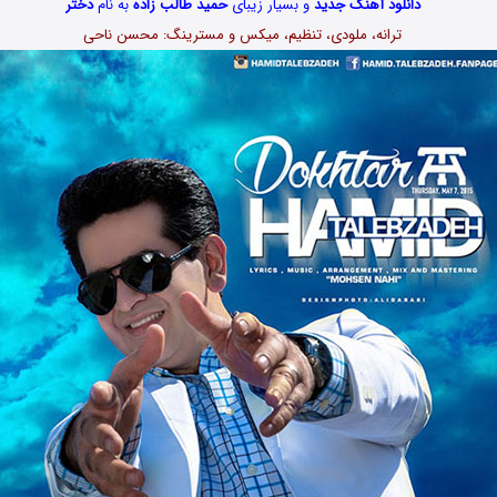
دانلود آهنگ جدید
و بسیار زیبای
حمید طالب زاده
به نام
دختر
ترانه، ملودی، تنظیم، میکس و مسترینگ: محسن ناحی