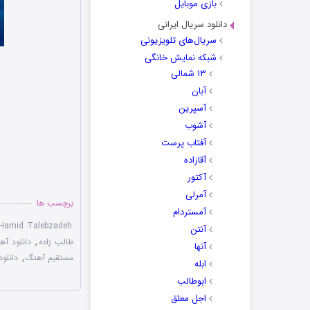
بازی موبایل
دانلود سریال ایرانی
سریال‌های تلویزیونی
شبکه نمایش خانگی
۱۳ شمالی
آبان
آسپرین
آشوب
آفتاب پرست
آقازاده
آکتور
آمرلی
برچسب ها
آمستردام
Hamid Talebzadeh
آنتن
طالب زاده
,
دانلود آ
آنها
مستقیم آهنگ
,
دانلو
ابله
ابوطالب
اجل معلق