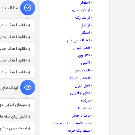
احضار
مطالب پی
ارتش سری
از یاد رفته
ازازیل
دانلود آهنگ جدی
اسکار
دانلود آهنگ جدید
اعتراف می کنم
افعی تهران
دانلود آهنگ جدید
اکازیون
دانلود آهنگ جدی
اکنون
الکلاسیکو
دانلود آهنگ جدید
انجمن اشباح
اهل ایران
لینک‌های 
آوای جادویی
بازنده
سینمای آنلاین دو
بالش ها
بامداد خمار
تغییر زبان فیلم‌ها
برتا: داستان یک اسلحه
اضافه کردن صدای 
بلیط یک‌‌ طرفه