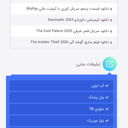
دانلود قسمت پنجم سریال کوری با کیفیت عالی BluRay
عملیات آپارتمان
دانلود انیمیشن دکورادو Decorado 2025
۲ (زیرنویس)
قسمت
منتشر شد
دانلود سریال قصر شرقی The East Palace 2026
دانلود فیلم سارق گوشه گیر The Isolate Thief 2026
تبلیغات متنی
آپ تیون
مردگان متحرک: شهر مرده ۳
۲ (زیرنویس)
قسمت
منتشر شد
پنل پیامک
ملودی 98
نواز موزیک