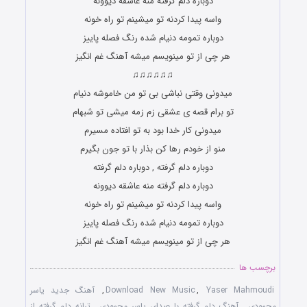
دوباره دلم گرفته منه عاشقه دیوونه
واسه پیدا کردنه تو میشینم تو راه خونه
دوباره تمومه دنیام شده رنگ فصله پاییز
هر چی از تو مینویسم میشه آهنگ غم انگیز
♫♫♫♫♫♫
میدونی وقتی نباشی بی تو من خاموشه دنیام
تو برام قصه ی عشقی زم زمه میشی تو شبهام
میدونی کار خدا بود به تو افتاده مسیرم
منو از خودم رها کن بذار با تو جون بگیرم
دوباره دلم گرفته , دوباره دلم گرفته
دوباره دلم گرفته منه عاشقه دیوونه
واسه پیدا کردنه تو میشینم تو راه خونه
دوباره تمومه دنیام شده رنگ فصله پاییز
هر چی از تو مینویسم میشه آهنگ غم انگیز
برچسب ها
Yaser Mahmoudi
,
Download New Music
,
آهنگ جدید یاسر
محمودی
,
آهنگ دلم گرفته با صدای یاسر محمودی
,
ترانه دلم گرفته از