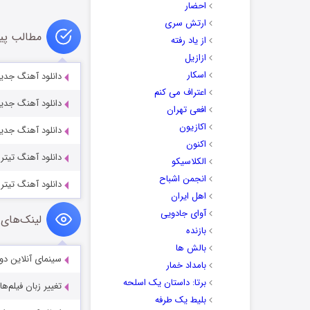
احضار
ارتش سری
مطالب پی
از یاد رفته
ازازیل
اسکار
دانلود آهنگ جدید
اعتراف می کنم
دانلود آهنگ جدید
افعی تهران
اکازیون
دانلود آهنگ جدی
اکنون
دانلود آهنگ تیترا
الکلاسیکو
انجمن اشباح
دانلود آهنگ تیترا
اهل ایران
آوای جادویی
لینک‌های 
بازنده
بالش ها
سینمای آنلاین دو
بامداد خمار
برتا: داستان یک اسلحه
تغییر زبان فیلم‌ها
بلیط یک‌‌ طرفه