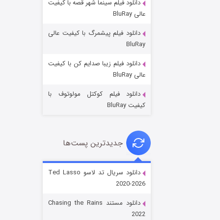
دانلود فیلم سینما شهر قصه با کیفیت
عالی BluRay
دانلود فیلم پیشمرگ با کیفیت عالی
BluRay
دانلود فیلم زیبا صدایم کن با کیفیت
جادوگری در مغولستان
عالی BluRay
۱۴ (زیرنویس)
قسمت
منتشر شد
دانلود فیلم کوکتل مولوتوف با
کیفیت BluRay
جدیدترین پست‌ها
دانلود سریال تد لاسو Ted Lasso
2020-2026
باب اسفنجی فصل ۱۷
دانلود مستند Chasing the Rains
۶ (زیرنویس)
قسمت
منتشر شد
2022