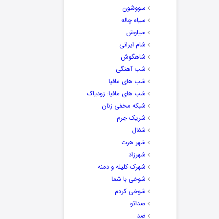
سووشون
سیاه چاله
سیاوش
شام ایرانی
شاهگوش
شب آهنگی
شب های مافیا
شب های مافیا: زودیاک
شبکه مخفی زنان
شریک جرم
شغال
شهر هرت
شهرزاد
شهرک کلیله و دمنه
شوخی با شما
شوخی کردم
صداتو
ضد