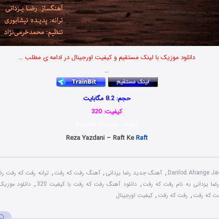
دانلود موزیک با لینک مستقیم و کیفیت اورجینال در ادامه ی مطلب …
…
حجم: 8.2 مگابایت
کیفیت: 320
Danlod Ahange Jadid
Reza Yazdani – Raft Ke
Raft
Danlod Ahange Ja
,
آهنگ جدید رضا یزدانی
,
آهنگ رفت که رفت
,
ترانه رفت که رفت رض
رضا یزدانی به نام رفت که رفت
,
دانلود آهنگ رفت که رفت با کیفیت 320
,
دانلود موزیک
فت که رفت
,
رفت که رفت
,
کیفیت اورجینال