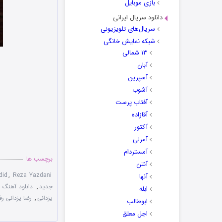
بازی موبایل
دانلود سریال ایرانی
سریال‌های تلویزیونی
شبکه نمایش خانگی
۱۳ شمالی
آبان
آسپرین
آشوب
آفتاب پرست
آقازاده
آکتور
آمرلی
آمستردام
برچسب ها
آنتن
did
,
Reza Yazdani
آنها
جدید
,
دانلود آهنگ 
ابله
یزدانی
,
رضا یزدانی ر
ابوطالب
اجل معلق