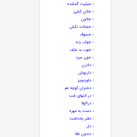
حیثیت گمشده
خائن کشی
خاتون
خجالت نکش
خسوف
خواب زده
خوب بد جلف
خون سرد
دادزن
داریوش
داوینچیز
دختران کوچه غم
در انتهای شب
دراکولا
دست به مهره
دفتر یادداشت
دل
دندون طلا