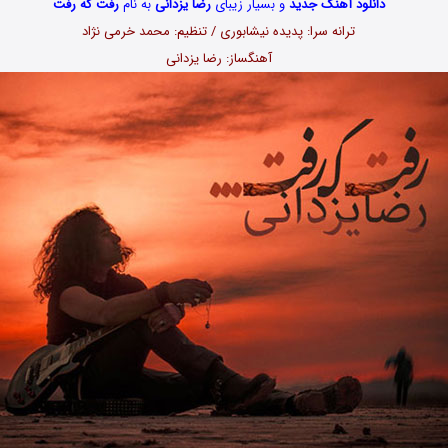
دانلود آهنگ جدید
و بسیار زیبای
رضا یزدانی
به نام
رفت که رفت
ترانه سرا: پدیده نیشابوری / تنظیم: محمد خرمی نژاد
آهنگساز: رضا یزدانی