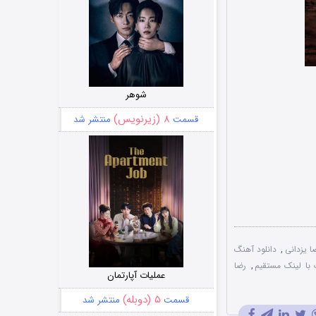
شوهر
۸ (زیرنویس)
قسمت
منتشر شد
ا یزدانی
,
دانلود آهنگ
 با لینک مستقیم
,
رضا
عملیات آپارتمان
۵ (دوبله)
قسمت
منتشر شد