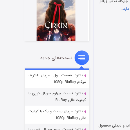
 جایگاه تلاش زیادی
دارد
…
قسمت‌های جدید
سریال زشت
۲ (زیرنویس)
قسمت
منتشر شد
دانلود قسمت اول سریال اعتراف
میکنم 1080p BluRay
دانلود قسمت چهارم سریال کوری با
کیفیت عالی BluRay
دانلود سریال بیست و یک با کیفیت
عالی 1080p BluRay
اب و دیدنی محصول
دانلود قسمت سوم سریال کوری با