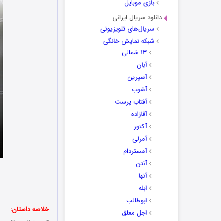
بازی موبایل
دانلود سریال ایرانی
سریال‌های تلویزیونی
شبکه نمایش خانگی
۱۳ شمالی
آبان
آسپرین
آشوب
آفتاب پرست
آقازاده
آکتور
آمرلی
آمستردام
آنتن
آنها
ابله
ابوطالب
خلاصه داستان:
اجل معلق