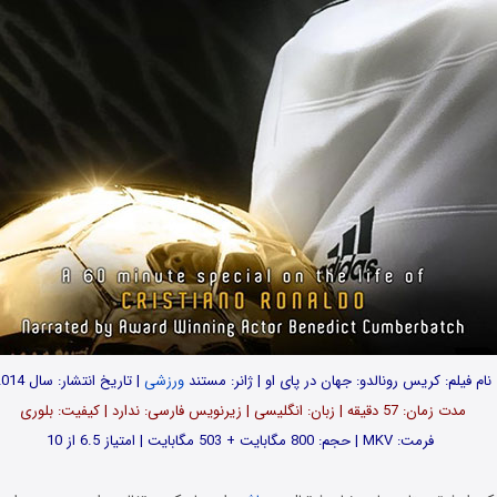
نام فیلم: کریس رونالدو: جهان در پای او | ژانر: مستند
ورزشی
| تاریخ انتشار: سال 2014
مدت زمان: 57 دقیقه | زبان: انگلیسی | زیرنویس فارسی: ندارد | کیفیت: بلوری
فرمت: MKV | حجم: 800 مگابایت + 503 مگابایت | امتیاز 6.5 از 10