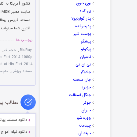
بوی خون
بی گناه
س
پدر گواردیولا
پدرخوانده
اکنون شما میتوانید
پوست شیر
برچسب ها
پیشگو
پیکولو
BluRay
,
حجم کم
,
تاسیان
is Feet 2014 1080p
تی ان تی
d at His Feet 2014
مستند ورزشی
,
منچست
جادوگر
جان سخت
جزیره
جنگل آسفالت
مطالب پی
جوکر
جیران
چهره شو
دانلود مستند پیانو noforte 2023
چیدمانه
دانلود فیلم اموا
حرفه ای