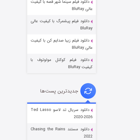
دانلود فیلم سینما شهر قصه با کیفیت
عالی BluRay
دانلود فیلم پیشمرگ با کیفیت عالی
BluRay
دانلود فیلم زیبا صدایم کن با کیفیت
جادوگری در مغولستان
عالی BluRay
۱۴ (زیرنویس)
قسمت
منتشر شد
دانلود فیلم کوکتل مولوتوف با
کیفیت BluRay
جدیدترین پست‌ها
دانلود سریال تد لاسو Ted Lasso
2020-2026
باب اسفنجی فصل ۱۷
دانلود مستند Chasing the Rains
۶ (زیرنویس)
قسمت
منتشر شد
2022