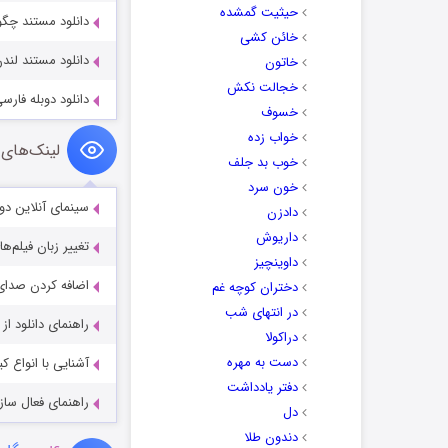
حیثیت گمشده
دانلود مستند چگونه دیکتاتور ش
خائن کشی
دانلود مستند لندن وحشی 26
خاتون
خجالت نکش
دانلود دوبله فارسی مستند 
خسوف
خواب زده
لینک‌های 
خوب بد جلف
خون سرد
سینمای آنلاین دو
دادزن
داریوش
تغییر زبان فیلم‌ها
داوینچیز
اضافه کردن صدای 
دختران کوچه غم
در انتهای شب
راهنمای دانلود ا
دراکولا
دست به مهره
آشنایی با انواع ک
دفتر یادداشت
راهنمای فعال سازی کیفیت R
دل
دندون طلا