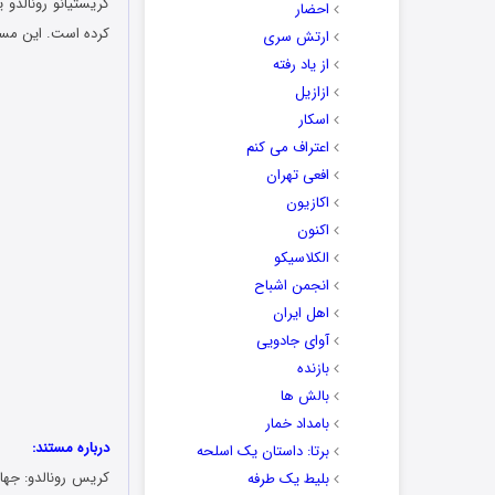
کریستیانو رونالدو 
احضار
کرده است. این مستن
ارتش سری
از یاد رفته
ازازیل
اسکار
اعتراف می کنم
افعی تهران
اکازیون
اکنون
الکلاسیکو
انجمن اشباح
اهل ایران
آوای جادویی
بازنده
بالش ها
بامداد خمار
درباره مستند:
برتا: داستان یک اسلحه
کریس رونالدو: جهان در پای او (به 
بلیط یک‌‌ طرفه