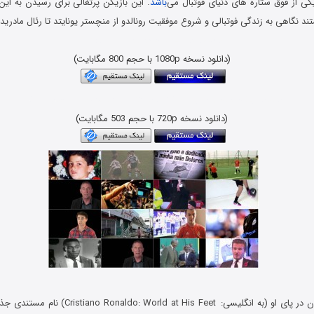
یکی از فوق ستاره های دنیای فوتبال می‌
باشد
. این بازیکن پرتغالی برای رسیدن به این
د نگاهی به زندگی فوتبالی و شروع موفقیت رونالدو از منچستر یونایتد تا رئال مادرید
با دوبله فارسی و حجم کم x265 HEVC
(دانلود نسخه 1080p با حجم 800 مگابایت)
دانلود رایگان فیلم و سریال با لینک مستقیم و کیفیت بسیار خوب 480p
(دانلود نسخه 720p با حجم 503 مگابایت)
انگلیسی: Cristiano Ronaldo: World at His Feet
i
) نام مستندی جذ