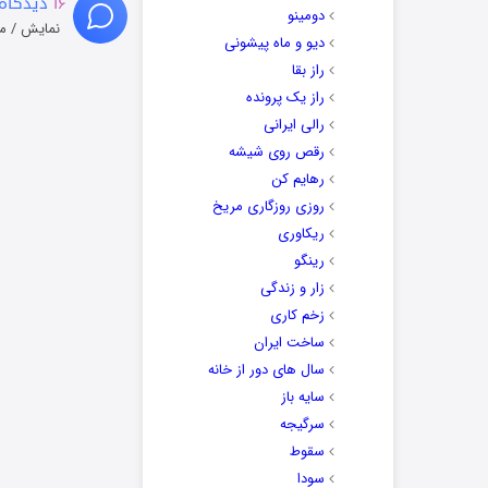
۱۶
دیدگاه 
دومینو
نمایش / م
دیو و ماه پیشونی
راز بقا
راز یک پرونده
رالی ایرانی
رقص روی شیشه
رهایم کن
روزی روزگاری مریخ
ریکاوری
رینگو
زار و زندگی
زخم کاری
ساخت ایران
سال های دور از خانه
سایه باز
سرگیجه
سقوط
سودا