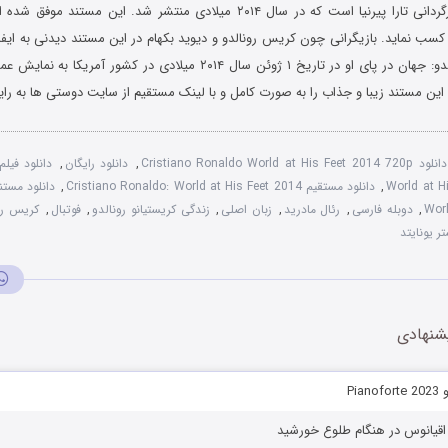
ایت معتبر IMDB کسب نماید. بازیگرانی چون کریس رونالدو و دیوید بکهام در این مستند دیدنی به ا
مستند کریس رونالدو: جهان در پای او در تاریخ ۱ ژوئن سال ۲۰۱۴ میلادی در کش
 این مستند زیبا و جذاب را به صورت کامل و با لینک مستقیم از سایت دوستی ها به رایگ
دانلود Cristiano Ronaldo World at His Feet 2014 720p
,
دانلود رایگان
,
World at H
,
دانلود مستقیم Cristiano Ronaldo: World at His Feet 2014
,
Worl
,
دوبله فارسی
,
رئال مادرید
,
زبان اصلی
,
زندگی کریستیانو رونالدو
,
فوتبال
,
کریس رو
ر یونایتد
شنهادی
Pia
ج اقیانوس در هنگام طلوع خورشید