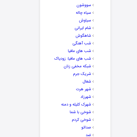
سووشون
سیاه چاله
سیاوش
شام ایرانی
شاهگوش
شب آهنگی
شب های مافیا
شب های مافیا: زودیاک
شبکه مخفی زنان
شریک جرم
شغال
شهر هرت
شهرزاد
شهرک کلیله و دمنه
شوخی با شما
شوخی کردم
صداتو
ضد