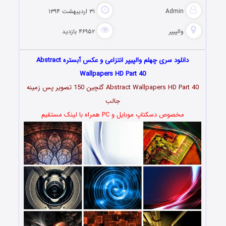
Admin
۳۱ اردیبهشت ۱۳۹۴
والپیپر
۴۶۹۵۲ بازدید
دانلود سری چهلم والپیپر انتزاعی و عکس آبستره Abstract
Wallpapers HD Part 40
Abstract Wallpapers HD Part 40 گلچین 150 تصویر پس زمینه
جالب
مخصوص دسکتاپ موبایل و PC همراه با لینک مستقیم