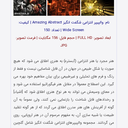
نام: والپیپر انتزاعی شگفت انگیز Amazing Abstract | کیفیت:
Wide Screen | تعداد: 150
ابعاد تصویر: FULL HD | حجم فایل: 156 مگابایت | فرمت تصویر:
JPG
دانلود سری چهلم والپیپرهای انتزاعی
هنر مجرد یا هنر انتزاعی (آبستره) به هنری اطلاق می‌ شود که هیچ
صورت یا شکل طبیعی در جهان در آن قابل شناسایی نیست و فقط از
رنگ و فرم‌ های تمثیلی و غیرطبیعی برای بیان مفاهیم خود بهره می‌
گیرد. این اصطلاح معمولاً در مقابل هنر فیگوراتیو استفاده می‌ شود و
در معنای وسیعش می‌ تواند به هر نوع هنری اطلاق شود که [اشیاء]
و رخدادهای قابل شناخت را بازنمایی نمی‌ کنند، ولی عموماً به آن
گونه از آفرینش‌ های هنر مدرن اطلاق می‌ گردد که از هر گونه تقلید
طبیعت یا شبیه‌ سازی آن، به مفهوم مرسوم آن در هنر اروپایی، روی
می‌ گردانند. مجموعه والپیپرهای انتزاعی شگفت انگیز شامل گلچین