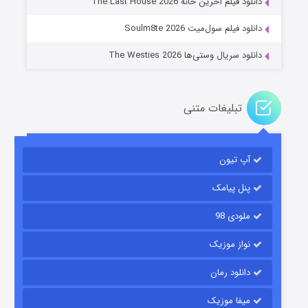
دانلود فیلم آخرین خانه The Last House 2026
دانلود فیلم سول‌میت Soulm8te 2026
دانلود سریال وستی‌ها The Westies 2026
تبلیغات متنی
مردگان متحرک: شهر مرده ۳
۲ (زیرنویس)
قسمت
منتشر شد
آپ تیون
پنل پیامک
ملودی 98
نواز موزیک
دانلود رمان
میفا موزیک
شکست استوارت در نجات جهان