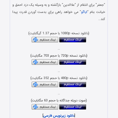
“جعفر” برای انتقام از “علاالدین” بازگشته و به وسیله یک دزد احمق و
خیانت بنام “
ایاگو
” می خواهد راهی برای بدست آوردن قدرت پیدا
کند…
دانلود فیلم جدید با کیفیت بلوری 1080p BluRay
(دانلود نسخه 1080p با حجم 1.37 گیگابایت)
…
(دانلود نسخه 720p با حجم 703 مگابایت)
…
(دانلود نسخه 480p با حجم 352 مگابایت)
…
(صوت دوبله جداگانه با حجم 63 مگابایت)
[
دانلود زیرنویس فارسی
]