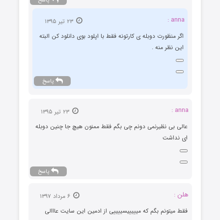
پاسخ
anna :
۲۳ تیر ۱۳۹۵
اگر منظورت دوبله ی کارتونه فقط با اپلود بوی دانلود کن البته
این نظر منه .
پاسخ
anna :
۲۳ تیر ۱۳۹۵
عالی بی نظیرنمی دونم چی بگم فقط ممنون هیچ جا چنین دوبله
ای نداشت
پاسخ
هلن :
۶ مرداد ۱۳۹۷
فقط میتونم بگم که میییییسییییی از ادمین این سایت عااالی