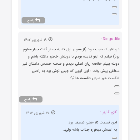
پاسخ
Dingodile :
۱۹ شهریور ۱۴۰۲
دوبلش که خوب نبود (از همون اول که به جعفر گفت جبار معلوم
بود) قبلنم که اینو ندیده بودم با دوبلش خاطره داشته باشم و
دوبله ببینم خلاصه زبان اصلی دیدم و صحنه حساس داستان غیر
منطقی پیش رفت : اون گویی که جینی توش بود به راحتی
شکست خیر سرش طلسمه ها 🙄
پاسخ
آقای کاربر :
۲۰ شهریور ۱۴۰۲
این قسمت کلا خیلی ضعیف بود
به اسمش میخوره جذاب باشه ولی…