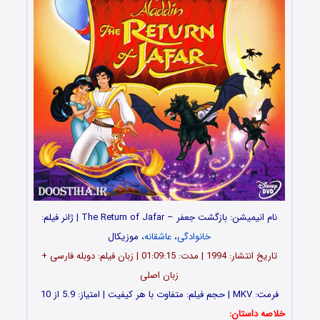
نام انیمیشن: بازگشت جعفر – The Return of Jafar | ژانر فیلم:
خانوادگی
،
عاشقانه
، موزیکال
تاریخ انتشار: 1994 | مدت: 01:09:15 | زبان فیلم: دوبله فارسی +
زبان اصلی
فرمت: MKV | حجم فیلم: متفاوت با هر کیفیت | امتیاز: 5.9 از 10
خلاصه داستان: