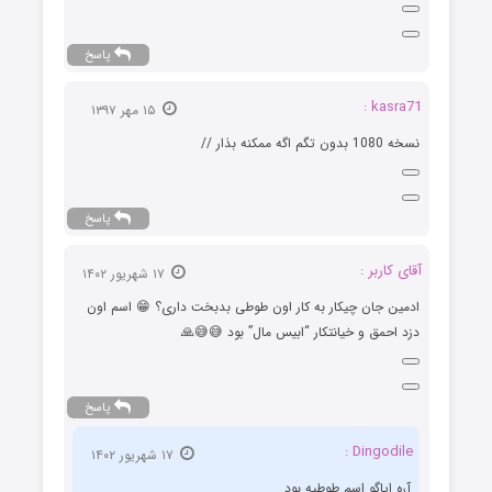
پاسخ
kasra71 :
۱۵ مهر ۱۳۹۷
نسخه 1080 بدون تگم اگه ممکنه بذار //
پاسخ
آقای کاربر :
۱۷ شهریور ۱۴۰۲
ادمین جان چیکار به کار اون طوطی بدبخت داری؟ 😁 اسم اون
دزد احمق و خیانتکار “ابیس مال” بود 😅😅🙏
پاسخ
Dingodile :
۱۷ شهریور ۱۴۰۲
آره ایاگو اسم طوطیه بود