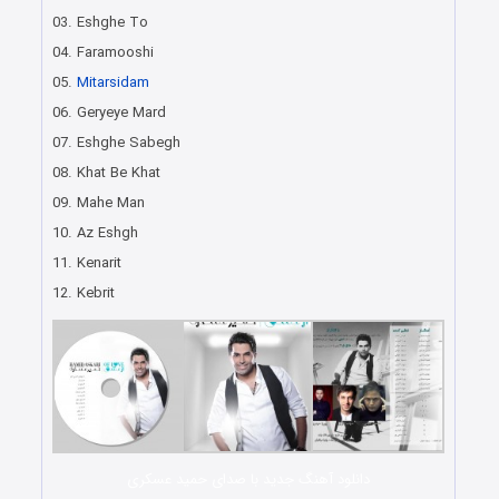
03. Eshghe To
04. Faramooshi
05.
Mitarsidam
06. Geryeye Mard
07. Eshghe Sabegh
08. Khat Be Khat
09. Mahe Man
10. Az Eshgh
11. Kenarit
12. Kebrit
دانلود آهنگ جدید با صدای حمید عسکری