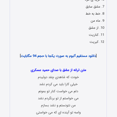
7. عشق سابق
8. خط به خط
9. ماه من
10. از عشق
11. کناریت
12. کبریت
دانلود رایگان با لینک مستقیم و کیفیت اورجینال
[
دانلود مستقیم آلبوم به صورت یکجا با حجم 94 مگابایت
]
Hamid Askari – New Album Called Az Eshgh
متن ترانه از عشق با صدای حمید عسکری
خودت که شاهدی چقد دوئیدم
خیلی کارا باید می کردم نشد
دلم می خواست کنار تو بمونم
می خواستم از تو برنگردم نشد
من نتونستم و نشد بسازم
واسه تو آینده ای که می خواستی