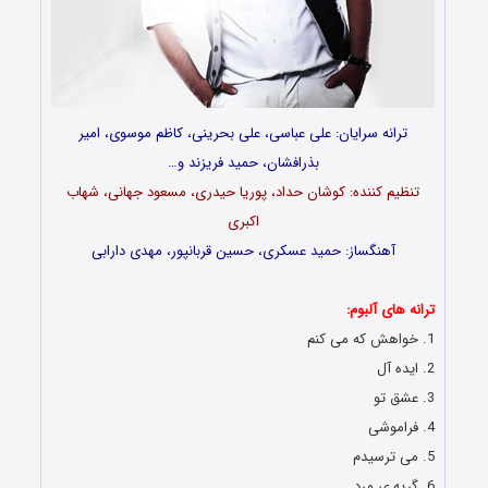
ترانه سرایان: علی عباسی، علی بحرینی، کاظم موسوی، امیر
بذرافشان، حمید فریزند و…
تنظیم کننده: کوشان حداد، پوریا حیدری، مسعود جهانی، شهاب
اکبری
آهنگساز: حمید عسکری، حسین قربانپور، مهدی دارابی
دانلود رایگان آلبوم جدید و فوق العاده زیبای حمید عسکری
ترانه های آلبوم:
1. خواهش که می کنم
2. ایده آل
3. عشق تو
4. فراموشی
5. می ترسیدم
6. گریه ی مرد