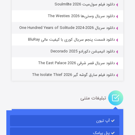
دانلود فیلم سول‌میت Soulm8te 2026
دانلود سریال وستی‌ها The Westies 2026
دانلود سریال One Hundred Years of Solitude 2024-2026
دانلود قسمت پنجم سریال کوری با کیفیت عالی BluRay
عملیات آپارتمان
دانلود انیمیشن دکورادو Decorado 2025
۲ (زیرنویس)
قسمت
منتشر شد
دانلود سریال قصر شرقی The East Palace 2026
دانلود فیلم سارق گوشه گیر The Isolate Thief 2026
تبلیغات متنی
آپ تیون
مردگان متحرک: شهر مرده ۳
۲ (زیرنویس)
قسمت
منتشر شد
پنل پیامک