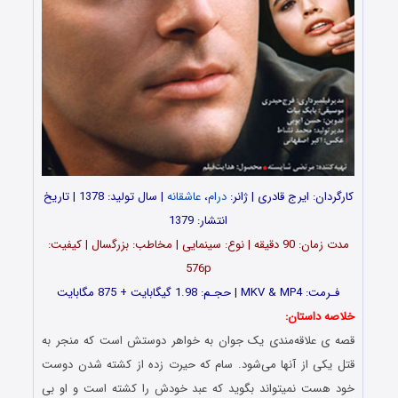
کارگردان: ایرج قادری | ژانر:
درام
،
عاشقانه
| سال تولید: 1378 | تاریخ
انتشار: 1379
مدت زمان: 90 دقیقه | نوع: سینمایی | مخاطب: بزرگسال | کیفیت:
576p
فـرمت: MKV & MP4 | حجـم: 1.98 گیگابایت + 875 مگابایت
خلاصه داستان:
قصه ی علاقه‌مندی یک جوان به خواهر دوستش است که منجر به
قتل یکی از آنها می‌شود. سام که حیرت زده از کشته شدن دوست
خود هست نمیتواند بگوید که عبد خودش را کشته است و او بی