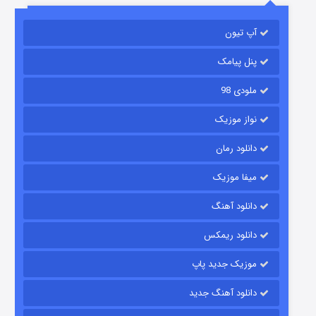
آپ تیون
مردگان متحرک: شهر مرده ۳
۲ (زیرنویس)
قسمت
منتشر شد
پنل پیامک
ملودی 98
نواز موزیک
دانلود رمان
میفا موزیک
دانلود آهنگ
شکست استوارت در نجات جهان
دانلود ریمکس
۷ (زیرنویس)
قسمت
منتشر شد
موزیک جدید پاپ
دانلود آهنگ جدید