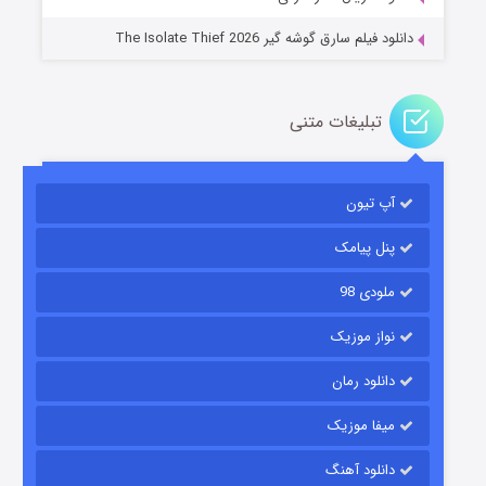
دانلود فیلم سارق گوشه گیر The Isolate Thief 2026
تبلیغات متنی
آپ تیون
مردگان متحرک: شهر مرده ۳
۲ (زیرنویس)
قسمت
منتشر شد
پنل پیامک
ملودی 98
نواز موزیک
دانلود رمان
میفا موزیک
دانلود آهنگ
شکست استوارت در نجات جهان