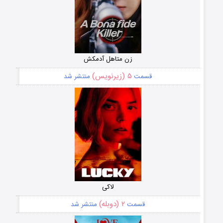
زن متاهل آدمکش
۵ (زیرنویس)
قسمت
منتشر شد
لاکی
۲ (دوبله)
قسمت
منتشر شد