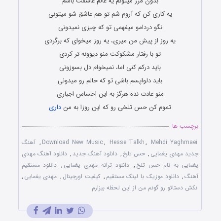
بدون مرز میتونم یه عالم عاشقت باشم
یه کارى کن که آروم شم تو هم عاشق شو میتونى
نگو دردامو میفهمى تو که چیزى نمیدونى
یه روز از پیش من میرى، یه روز میخواى که برگردى
تو با رفتار مشکوکت منو دیوونه تر کردى
باید درکم کنى اما، نمیخوام دل بسوزونى
باید دلواپسم باشى تو که حالم رو میدونى
منو عادت نده هرگز به این احساس اجبارى
تموم کن حس تلخى رو که این روزا به من
دارى
برچسب ها
Mehdi Yaghmaei
,
Hesse Talkh
,
Download New Music
,
آهنگ
جدید مهدی یغمایی
,
حس تلخ
,
دانلود آهنگ جدید
,
دانلود آهنگ مهدی
یغمایی به نام حس تلخ
,
دانلود ترانه مهدی یغمایی
,
دانلود مستقیم
آهنگ
,
دانلود موزیک با لینک مستقیم
,
کیفیت اورجینال
,
مهدی یغمایی
,
نكش دستاتو رو گونم من از اين لحظه بيزارم