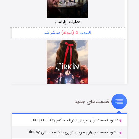
عملیات آپارتمان
۵ (دوبله)
قسمت
منتشر شد
قسمت‌های جدید
سریال زشت
۲ (زیرنویس)
قسمت
منتشر شد
دانلود قسمت اول سریال اعتراف میکنم 1080p BluRay
دانلود قسمت چهارم سریال کوری با کیفیت عالی BluRay