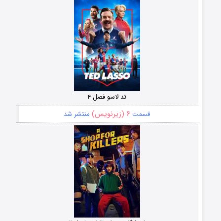
تد لاسو فصل ۴
۶ (زیرنویس)
قسمت
منتشر شد