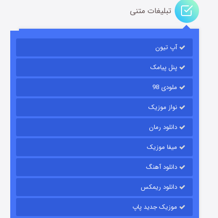
تبلیغات متنی
باب اسفنجی فصل ۱۷
آپ تیون
۶ (زیرنویس)
قسمت
منتشر شد
پنل پیامک
ملودی 98
نواز موزیک
دانلود رمان
میفا موزیک
رویایی برای تو
دانلود آهنگ
۱۵ (دوبله)
قسمت
منتشر شد
دانلود ریمکس
موزیک جدید پاپ