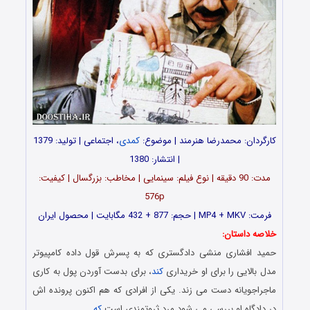
کارگردان: محمدرضا هنرمند | موضوع:
کمدی
، اجتماعی | تولید: 1379
| انتشار: 1380
مدت: 90 دقیقه | نوع فیلم: سینمایی | مخاطب: بزرگسال | کیفیت:
576p
فرمت: MP4 + MKV | حجم: 877 + 432 مگابایت | محصول ایران
خلاصه داستان:
حمید افشاری منشی دادگستری که به پسرش قول داده کامپیوتر
مدل بالایی را برای او خریداری
کند
، برای بدست آوردن پول به کاری
ماجراجویانه دست می زند. یکی از افرادی که هم اکنون پرونده اش
در دادگاه او بررسی می شود مرد ثروتمندی است
که
…