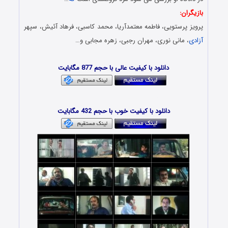
بازیگران:
پرویز پرستویی، فاطمه معتمدآریا، محمد کاسبی، فرهاد آئیش، سپهر
آزادی
، مانی نوری، مهران رجبی، زهره مجابی و…
دانلود فیلم جدید – Danlod Film Azizam Man Kook Nistam
دانلود با کیفیت عالی با حجم 877 مگابایت
دانلود فیلم ایرانی – Download Film Irani
دانلود با کیفیت خوب با حجم 432 مگابایت