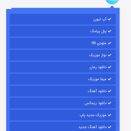
باب اسفنجی فصل ۱۷
آپ تیون
۶ (زیرنویس)
قسمت
منتشر شد
پنل پیامک
ملودی 98
نواز موزیک
دانلود رمان
میفا موزیک
رویایی برای تو
دانلود آهنگ
۱۵ (دوبله)
قسمت
منتشر شد
دانلود ریمکس
موزیک جدید پاپ
دانلود آهنگ جدید