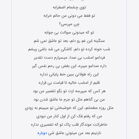
توی چشمام اضطرابه
تو فقط می دونی من حالم خرابه
چی مپرسی؟
تو که میدونی سوالت بی جوابه
سنگینه این غم رو دلم، بعد تو عاشق نمی شم
شب خونه کرده تو دلم، کاشکی می شد باشی پیشم
فردامو امشب بی صدا، میسپارم دست تقدیر
داره صدامو میبره، این بغض بی رحم نفس گیر
این راه طولانی ببین خط پایانی نداره
قلبم از امشب خالیه تا قیامت بی قراره
هر کس که میپرسه ازت تو بگو تقصیر من بود
من بی گناهم مثل تو جرم ما عاشق شدن بود
مثل روزه مطمئنم، این که خوشبختی تو میبینم به زودی
من که رفتم فک کن از اول کنار من نبودی
خاطراتت موندگار قلب پاک تو که تقصیری نداره
نازنینم بعد من میتونی عاشق شی
دوباره