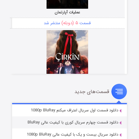
عملیات آپارتمان
۵ (دوبله)
قسمت
منتشر شد
قسمت‌های جدید
سریال زشت
۲ (زیرنویس)
قسمت
منتشر شد
دانلود قسمت اول سریال اعتراف میکنم 1080p BluRay
دانلود قسمت چهارم سریال کوری با کیفیت عالی BluRay
دانلود سریال بیست و یک با کیفیت عالی 1080p BluRay