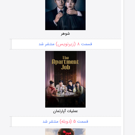
شوهر
۸ (زیرنویس)
قسمت
منتشر شد
عملیات آپارتمان
۵ (دوبله)
قسمت
منتشر شد