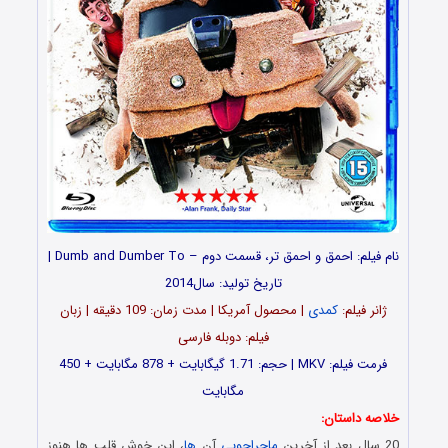
نام فیلم: احمق و احمق تر، قسمت دوم – Dumb and Dumber To |
تاریخ تولید: سال2014
ژانر فیلم:
کمدی
| محصول آمریکا | مدت زمان: 109 دقیقه | زبان
فیلم: دوبله فارسی
فرمت فیلم: MKV | حجم: 1.71 گیگابایت + 878 مگابایت + 450
مگابایت
خلاصه داستان:
20 سال بعد از آخرین
ماجراجویی
آن
ها
، این خوش قلب ها هنوز