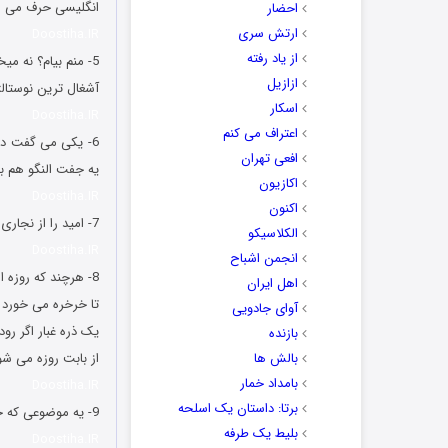
انگلیسی حرف می ز
احضار
ارتش سری
Doostiha.IR
از یاد رفته
5- منم بیام؟ نه میخوایم بریم آمپول بزنیم!
ازازیل
آشغال ترین نوستال
اسکار
Doostiha.IR
اعتراف می کنم
6- یکی می گفت دی
افعی تهران
یه جفت النگو هم بر
اکازیون
Doostiha.IR
اکنون
7- امید را از نجاری آموختم که مغازه اش آتش گرفت و زغال فروشی باز کرد. البته مواد هم می فروخت همسایه ها لوش دادن.
الکلاسیکو
Doostiha.IR
انجمن اشباح
8- هرچند که روزه است حاجی رمضان!
اهل ایران
تا خرخره می خورد 
آوای جادویی
یک ذره غبار اگر رو
بازنده
بالش ها
از بابت روزه می شو
بامداد خمار
Doostiha.IR
برتا: داستان یک اسلحه
9- یه موضوعی که خیلی ذهنمو مشغول کرده اینه که چرا می گن ح جیمی؟ مگه “جیمی” ح داره؟
بلیط یک‌‌ طرفه
Doostiha.IR