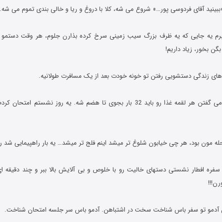
د برم یه جایی که یه ظرف بزرگ سیب زمینی سرخ کرده بذارن جلوم، هر وقت دستمو ب
بگن بخور، زیاد داریم!
13- بچه بودم بهم می گفتن هر لقمه غذا رو باید 32 بار بجوی تا هضم شه. یه روز نشست
ر سفره افطار نشستی دستهای خالیت رو با خلوص و بی آلایش بالا ببر و چند دقیقه ای 
ن!!!