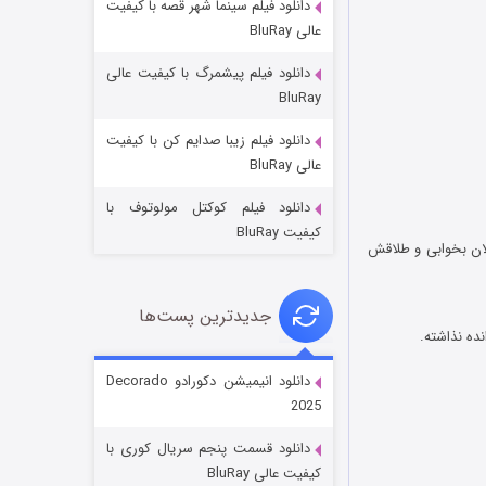
دانلود فیلم سینما شهر قصه با کیفیت
عالی BluRay
دانلود فیلم پیشمرگ با کیفیت عالی
BluRay
دانلود فیلم زیبا صدایم کن با کیفیت
جادوگری در مغولستان
عالی BluRay
۱۴ (زیرنویس)
قسمت
منتشر شد
دانلود فیلم کوکتل مولوتوف با
کیفیت BluRay
لان بخوابی و طلاقش
جدیدترین پست‌ها
ده نذاشته.
دانلود انیمیشن دکورادو Decorado
2025
باب اسفنجی فصل ۱۷
دانلود قسمت پنجم سریال کوری با
۶ (زیرنویس)
قسمت
منتشر شد
کیفیت عالی BluRay