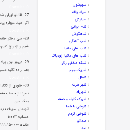
سووشون
Doostiha.IR
سیاه چاله
سیاوش
اگر احیانا دوباره پ
شام ایرانی
Doostiha.IR
شاهگوش
28- هی دختر خان
شب آهنگی
شیم و ازدواج کنیم،
شب های مافیا
Doostiha.IR
شب های مافیا: زودیاک
29- دیروز توی پیاده رو راه میرفتم ازجلو بانک ملی که رد شدم، درش باز بود باد کولرش یه لحظه خورد بهم خنک شدم.
شبکه مخفی زنان
بعد از ده ثانیه مسیج اومده مبلغ 5671 ریال از حساب شما کسر گردید 
شریک جرم
شغال
Doostiha.IR
شهر هرت
30- خاوری از کانادا پیام فرستاد:
شهرزاد
نامردا از حساب منم 
شهرک کلیله و دمنه
بانک ملی
شوخی با شما
آبونمان ساپتا:۵۰,۰۰۰-
شوخی کردم
حساب: ۱۰۰۰۳
صداتو
مانده: ۲۹,۹۹۹,۹۹۹,۹۵۰,۰۰۰
ضد