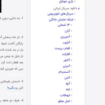
بازی موبایل
دانلود سریال ایرانی
سریال‌های تلویزیونی
1- یه ندایی درون شکمم می گه خیلی مونده تا اذان اذان اذان اذان اذان. اون اکو هم بخاطر خالی بودن شکمه!
شبکه نمایش خانگی
جوک های جدید ما
۱۳ شمالی
آبان
رمضان و اس ام اس
آسپرین
2- باز ماه رمضان آمدست و روزه
آشوب
رایگان گشت بلیط ا
آفتاب پرست
باز در بند شدند لا
آقازاده
باز بلبل به چمن می
آکتور
بعد افطار دلت گرد و
آمرلی
بس که خوردی کباب
آمستردام
Doostiha.IR
آنتن
3- احسان علیخانی 
آنها
اش رو
بگیره
!
ابله
Doostiha.IR
ابوطالب
4- طرف دو ماهه 
اجل معلق