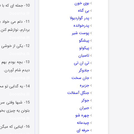
بوی خون
10- جمله ای که با «ببینید آقای فردوسی پور…» شروع می شه، کلا با دروغ و ریا و خالی بندی تموم می شه.
بی گناه
Doostiha.IR
پدر گواردیولا
11- دلم می خوا
پدرخوانده
بردارم، نوازشم کنن 
پوست شیر
Doostiha.IR
پیشگو
12- یکی از خوشی های زندگی دستشویی رفتن تو خونه خودت بعد از یک مسافرت طولانیه.
پیکولو
Doostiha.IR
تاسیان
تی ان تی
دیدم شام آوردن.
جادوگر
جان سخت
Doostiha.IR
جزیره
14- یه گدایی تو محله مون بود، هر چی خیابون شلوغ تر میشد اینم فلج تر میشد… یه بار راهپیمایی شد رفت تو کما!
جنگل آسفالت
Doostiha.IR
جوکر
15- شبها وقتی س
جیران
بتونن یه چیزی بخور
چهره شو
Doostiha.IR
چیدمانه
16- اینایی که میگن آدمو تو سفر باس شناخت سخت در اشتباهن. آدمو باس سر جلسه امتحان شناخت.
حرفه ای