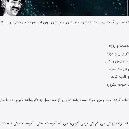
ه رمضان و اس ام اس سرکاری جوک های جدید ماه رمضان و اس ام اس سرکاری 
 سرکاری
توبوس و موزه
ت و ابلیس و هبل
 فروشد غمزه
 قلمبه گردد
 جوجه یکروزه!
اعلام کرده امسال می خواد اسم برنامه اش رو از ماه عسل به «گریوانه» تغییر بده تا حال
رفته ترکیه بهش می گم کی برمی گردی؟ می گه آگوست هانی، آگوست. یکی نیست بگه