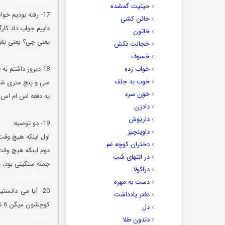
Doostiha.IR
حیثیت گمشده
17- رفته بودیم خواستگاری، خلاصه پرسیدن آقا داماد چی کاره ان؟
خائن کشی
داییم جواب داد کا
خاتون
یعنی چی؟ یعنی بقی
خجالت نکش
Doostiha.IR
خسوف
خواب زده
18-دیروز داشتم به دوستم آدرس می دادم:
خوب بد جلف
سی و پنج متری شاه
خون سرد
یه دفعه اس ام اس اومده: برداشت 7500 ریال از حس
دادزن
جوک های جدید ما
داریوش
19- دو توصیه:
داوینچیز
اول اینکه هیچ وقت
دختران کوچه غم
دوم اینکه هیچ وقت
در انتهای شب
جمله سنگینی بود، 
دراکولا
Doostiha.IR
دست به مهره
20- آیا می دان
دفتر یادداشت
کوچشون میگن 6 تا عکس 3×4 مردونه بدید.
دل
Doostiha.IR
دندون طلا