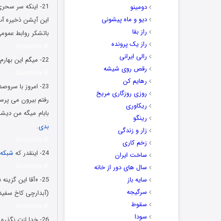
21- اینکه سر سحری 50 تا لیوان آب بخورید و انتظار داشته باشین تو روز تشنه نشید …
دومینو
دیو و ماه پیشونی
این آپشن ذخیره آب
راز بقا
باتشکر روابط عموم
راز یک پرونده
Doostiha.IR
رالی ایرانی
22- میگم این بهارم یه جور فیگور گرما رو گرفته انگار تابستونه، خب یه ذره خودتو جمع کن باوقار باش.
رقص روی شیشه
Doostiha.IR
رهایم کن
23- امروز با سروصدای مامان بابام از خواب پریدم
روزی روزگاری مریخ
رفتم بیرون می پر
ریکاوری
بابام میگه من دیش
رینگو
بدی
.
زار و زندگی
Doostiha.IR
زخم کاری
24- اینقدر که
شبکه
ساخت ایران
Doostiha.IR
سال های دور از خانه
سایه باز
25- «آقا این گزینه نظامی رو بذارید اونور میز چایی روش نریزه»
سرگیجه
(آبدارچی کاخ سفید ب
سقوط
Doostiha.IR
سودا
26- خدا ازت نگذره احسان خونمون آپارتمانه ده طبقه زنم کلید کرده نپری پایین طلاقمو میگیرم!