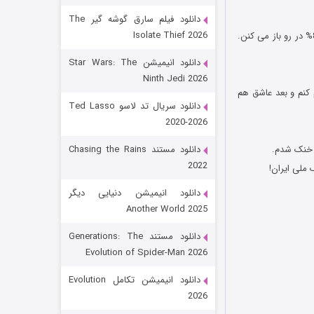
دانلود فیلم سارق گوشه گیر The
Isolate Thief 2026
27- آقا تو ایران شما برو در هر خونه ای که می خوای رو بزن بعد که پرسیدن کیه؟ بگو منم! به احتمال 80% در رو باز می کنن.
دانلود انیمیشن Star Wars: The
Ninth Jedi 2026
 کنم و بعد عاشق هم
دانلود سریال تد لاسو Ted Lasso
2020-2026
رویایی برای تو
دانلود مستند Chasing the Rains
2022
۱۵ (دوبله)
قسمت
منتشر شد
دانلود انیمیشن دنیایی دیگر
Another World 2025
دانلود مستند Generations: The
Evolution of Spider-Man 2026
دانلود انیمیشن تکامل Evolution
2026