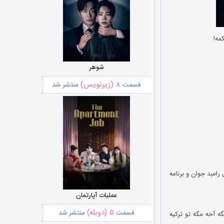
جوک های جدید ماه
شوهر
۸ (زیرنویس)
قسمت
منتشر شد
 رامبد جوان و برنامه
عملیات آپارتمان
۵ (دوبله)
قسمت
منتشر شد
 آخه مگه تو ترکیه