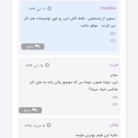
mojtaba :
۲۰ تیر ۱۳۹۴
ممنون از پاسختون ، فقط کاش این رو توی توضیحات هم ذکر
می کردید . موفق باشید
پاسخ
ادیب :
۲۵ تیر ۱۳۹۴
سلام
این دوبله همون دوبله س که منوچهر والی زاده به جای تام
هنکس حرف میزنه؟
پاسخ
یاشار :
۵ خرداد ۱۳۹۵
عالیه این فیلم بهترین فیلمه