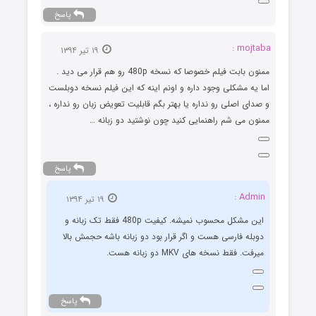
پاسخ
mojtaba :
۱۹ تیر ۱۳۹۴
ممنون بابت فیلم خصوصا که نسخه 480p رو هم قرار می دید .
اما یه مشکلی وجود داره و اونم اینه که این فیلم نسخه دوبلست
و صدای اصلی رو نداره یا بهتر بگم قابلیت تعویض زبان رو نداره ،
ممنون می شم راهنمایی کنید چون نوشتید دو زبانه …
پاسخ
Admin :
۱۹ تیر ۱۳۹۴
این مشکل محسوب نمیشه. کیفیت 480p فقط تک زبانه و
دوبله فارسی هست و اگر قرار بود دو زبانه باشه حجمش بالا
میرفت. فقط نسخه های MKV دو زبانه هست.
پاسخ