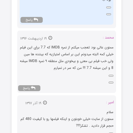
پاسخ
محمد :
۱۹ اردیبهشت ۱۳۹۶
ممنون عالی بود تعجب میکنم از نمره IMDB که 7.7 برای این فیلم
خیلی کمه البته میدونم این بر اساس امتیازیه که بیننده ها مین
ولی خب فیلم بی معنی و بیخودی مثل منطقه ۹ نمره IMDB میشه
8 و این میشه 7.7 !!! من که سر در نمیارم
پاسخ
امیر :
۱۹ آذر ۱۳۹۷
سلام
ممنون از سایت خیلی خوبتون و اینکه فیلمها رو با کیفیت 480 کم
حجم قرار دادید . تشکر???