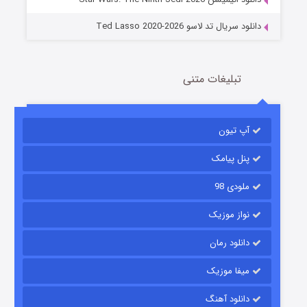
دانلود سریال تد لاسو Ted Lasso 2020-2026
تبلیغات متنی
آپ تیون
باب اسفنجی فصل ۱۷
6 (زیرنویس)
قسمت
منتشر شد
پنل پیامک
ملودی 98
نواز موزیک
دانلود رمان
میفا موزیک
دانلود آهنگ