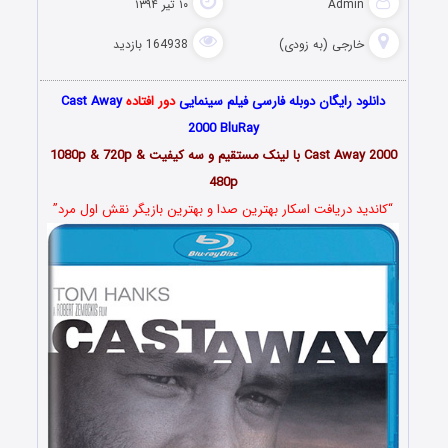
Admin
۱۰ تیر ۱۳۹۴
خارجی (به زودی)
164938 بازدید
دانلود رایگان دوبله فارسی فیلم سینمایی
دور افتاده
Cast Away
2000 BluRay
Cast Away 2000 با لینک مستقیم و سه کیفیت 1080p & 720p &
480p
“کاندید دریافت اسکار بهترین صدا و بهترین بازیگر نقش اول مرد”