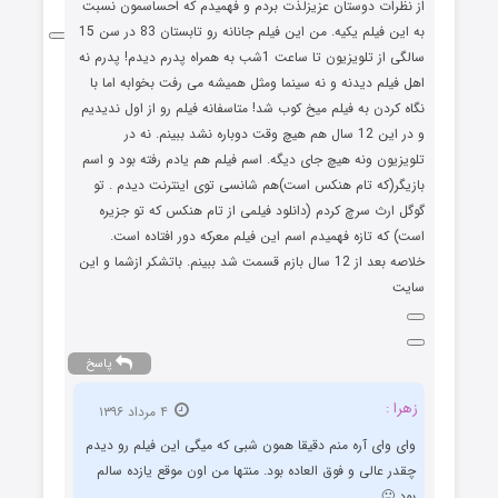
از نظرات دوستان عزیزلذت بردم و فهمیدم که احساسمون نسبت
به این فیلم یکیه. من این فیلم جانانه رو تابستان 83 در سن 15
سالگی از تلویزیون تا ساعت 1شب به همراه پدرم دیدم! پدرم نه
اهل فیلم دیدنه و نه سینما ومثل همیشه می رفت بخوابه اما با
نگاه کردن به فیلم میخ کوب شد! متاسفانه فیلم رو از اول ندیدیم
و در این 12 سال هم هیچ وقت دوباره نشد ببینم. نه در
تلویزیون ونه هیچ جای دیگه. اسم فیلم هم یادم رفته بود و اسم
بازیگر(که تام هنکس است)هم شانسی توی اینترنت دیدم . تو
گوگل ارث سرچ کردم (دانلود فیلمی از تام هنکس که تو جزیره
است) که تازه فهمیدم اسم این فیلم معرکه دور افتاده است.
خلاصه بعد از 12 سال بازم قسمت شد ببینم. باتشکر ازشما و این
سایت
پاسخ
زهرا :
۴ مرداد ۱۳۹۶
وای وای آره منم دقیقا همون شبی که میگی این فیلم رو دیدم
چقدر عالی و فوق العاده بود. منتها من اون موقع یازده سالم
بود 🙂