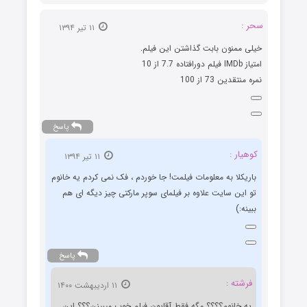
سحر :
۱۱ تیر ۱۳۹۴
خیلی ممنون بابت گذاشتن این فیلم.
امتیاز IMDb فیلم دورافتاده 7.7 از 10
نمره منتقدین 73 از 100
پاسخ
کوهیار :
۱۱ تیر ۱۳۹۴
باریکلا به معلومات فیلمت! جا خوردم ، فک نمی کردم یه خانوم
تو این سایت علاوه بر فیلمای سوپر مارکتی چیز دیگه ای هم
ببینه:)
پاسخ
فرشته :
۱۱ اردیبهشت ۱۴۰۰
یه خانوم؟؟؟؟ مگه فقط آقایون فیلم خوب میبینن؟؟؟ این