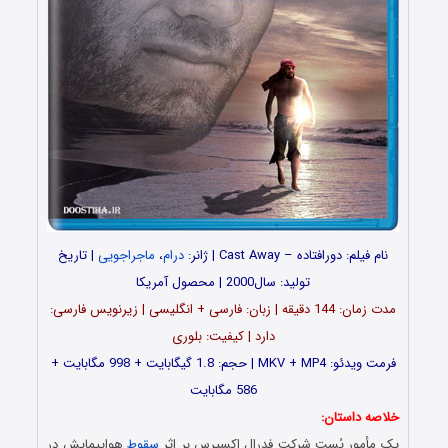
نام فیلم: دورافتاده – Cast Away | ژانر:
درام
،
ماجراجویی
| تاریخ
تولید: سال2000 | محصول آمریکا
مدت زمان: 144 دقیقه | زبان: فارسی + انگلیسی | زیرنویس فارسی:
دارد | کیفیت: بلوری
فرمت ویدئو: MKV + MP4 | حجم: 1.8 گیگابایت + 998 مگابایت +
586 مگابایت
خلاصه داستان:
یک مأمور پُست شرکت فدرال اکسپرس بر اثر
سقوط
هواپیمایش در