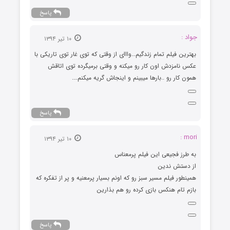
پاسخ
جواد :
۱۰ تیر ۱۳۹۴
بهترین فیلم تمام زندگیم…وااای از وقتی که توی غار توی تاریکی با
عکس نامزدش اون کار رو میکنه و وقتی برمیگرده توی اتاقش
همون کار رو ..بارها میبینم و اینجاش گریه میکنم….
پاسخ
mori :
۱۰ تیر ۱۳۹۴
به طرز فجیعی این فیلم پرمعناس
از دستش ندین
همینطور فیلم مسیر سبز رو که اونم بسیار پرمعنیه و پر از تفکره که
بازم تام هنکس بازی کرده رو هم بذارین
پاسخ