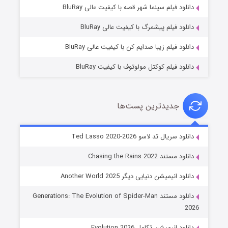
شوگر فصل ۲
دانلود فیلم سینما شهر قصه با کیفیت عالی BluRay
۷ (زیرنویس)
قسمت
منتشر شد
دانلود فیلم پیشمرگ با کیفیت عالی BluRay
دانلود فیلم زیبا صدایم کن با کیفیت عالی BluRay
دانلود فیلم کوکتل مولوتوف با کیفیت BluRay
جدیدترین پست‌ها
خاندان اژدها فصل ۳
دانلود سریال تد لاسو Ted Lasso 2020-2026
۶ (زیرنویس)
قسمت
منتشر شد
دانلود مستند Chasing the Rains 2022
دانلود انیمیشن دنیایی دیگر Another World 2025
دانلود مستند Generations: The Evolution of Spider-Man
2026
دانلود انیمیشن تکامل Evolution 2026