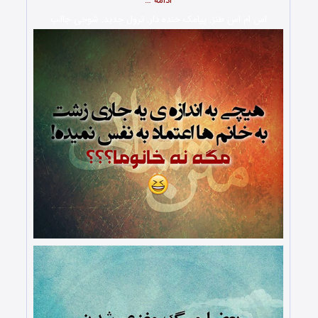
ادامه …
اس ام اس طنز, پیامک خنده دار, ترول جدید, شوخی جالب