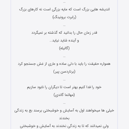
…
اندیشه هایی بزرگ است که مایه بزرگی است نه کارهای بزرگ
(رابرت برونینگ)
…
قدر زمان حال را بدانید که گذشته بر نمیگردد
و آینده شاید نیاید…
(گالیله)
…
همواره حقیقت را باید با دلی ساده و عاری از غش جستجو کرد
(برناردسن پیر)
…
خود را فدا کنیم بهتر است تا دیگران را نابود سازیم
(مهاتما گاندی)
…
خیلی ها میخواهند اول به آسایش و خوشبختی برسند بع به زندگی
بخندند
ولی نمیدانند که تا به زندگی نخندند به آسایش و خوشبختی