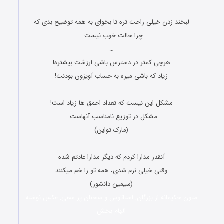
…
لبخند زدن خیلی راحت تره تا بخوای به همه توضیح بدی که
چرا حالت خوب نیست…
…
هرچی کمتر در دسترس باشی ارزشت بیشتره!
زیاد که باشی میره به حساب آویزون بودنت!
…
مشکل این نیست که تعداد احمق ها زیاد است!
مشکل در توزیع نامناسب آنهاست..
(مارک تواین)
…
آنقدر مدارا کردم که دیگر مدارا عادتم شده
وقتی خیلی نرم شدی، همه تو را خم میکنند
(سیمین دانشور)
متون حکیمانه از بزرگان, استاتوس و سخنان پر معنی, عکس نوشته
الهام بخش