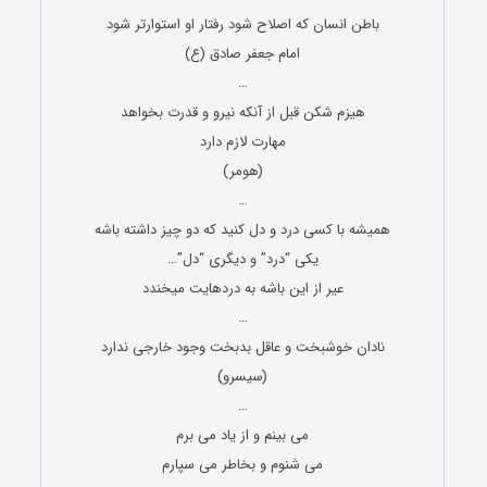
باطن انسان که اصلاح شود رفتار او استوارتر شود
امام جعفر صادق (ع)
…
هیزم شکن قبل از آنکه نیرو و قدرت بخواهد
مهارت لازم دارد
(هومر)
…
همیشه با کسی درد و دل کنید که دو چیز داشته باشه
یکی “درد” و دیگری “دل”…
عیر از این باشه به دردهایت میخندد
…
نادان خوشبخت و عاقل بدبخت وجود خارجی ندارد
(سیسرو)
…
می بینم و از یاد می برم
می شنوم و بخاطر می سپارم